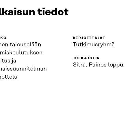
lkaisun tiedot
KKO
KIRJOITTAJAT
en talouselään
Tutkimusryhmä
amiskoulutuksen
JULKAISIJA
itus ja
Sitra. Painos loppu.
naissuunnitelman
ottelu