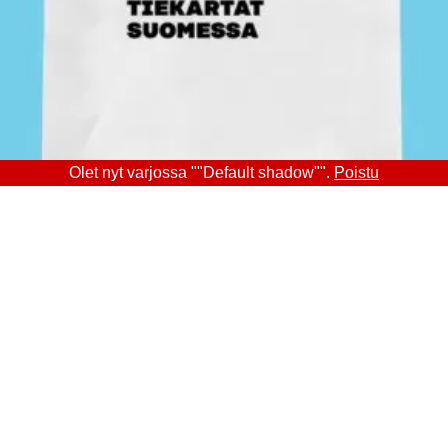
Olet nyt varjossa ""Default shadow"".
Poistu
den ajassa