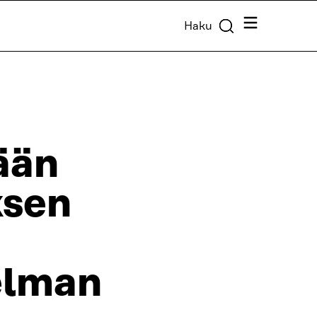
Valikko
Haku
ään
ksen
elman