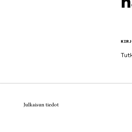
h
KIRJ
Tut
Julkaisun tiedot