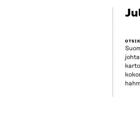
Ju
OTSI
Suom
joht
karto
koko
hahm