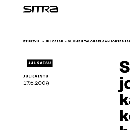
Siirry
Sitra
suoraan
sisältöön
↓
ETUSIVU
JULKAISU
SUOMEN TALOUSELÄÄN JOHTAMIS
S
JULKAISU
JULKAISTU
j
17.6.2009
k
k