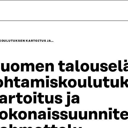
KOULUTUKSEN KARTOITUS JA…
uomen talousel
ohtamiskoulutu
artoitus ja
okonaissuunnit