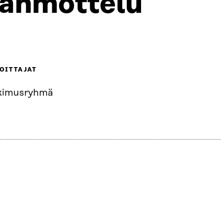
ahmottelu
OITTAJAT
kimusryhmä