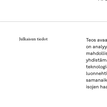
Julkaisun tiedot
Teos avaa
on analyy
mahdollis
yhdistäm
teknologi
luonnehti
samanaika
isojen ha