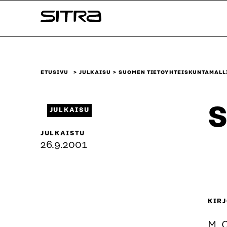
Siirry
Sitra
suoraan
sisältöön
↓
ETUSIVU
JULKAISU
SUOMEN TIETOYHTEISKUNTAMALL
S
JULKAISU
JULKAISTU
26.9.2001
KIRJ
M. 