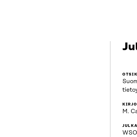
Ju
OTSI
Suo
tieto
KIRJO
M. Ca
JULKA
WSOY