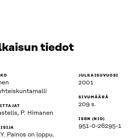
lkaisun tiedot
KKO
JULKAISUVUOSI
men
2001
yhteiskuntamalli
SIVUMÄÄRÄ
209 s.
ITTAJAT
stells, P. Himanen
ISBN (NID)
951-0-26295-1
ISIJA
. Painos on loppu.