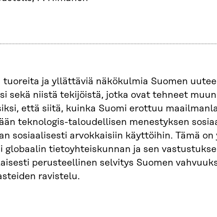
 tuoreita ja yllättäviä näkökulmia Suomen uuteen
si sekä niistä tekijöistä, jotka ovat tehneet m
iksi, että siitä, kuinka Suomi erottuu maailmanl
ään teknologis-taloudellisen menestyksen sosia
an sosiaalisesti arvokkaisiin käyttöihin. Tämä o
i globaalin tietoyhteiskunnan ja sen vastustukse
isesti perusteellinen selvitys Suomen vahvuuks
asteiden ravistelu.