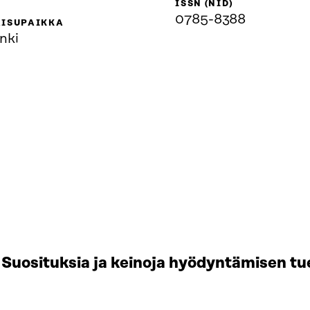
ISSN (NID)
0785-8388
AISUPAIKKA
nki
Suosituksia ja keinoja hyödyntämisen tu