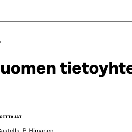
I
uomen tietoyhte
OITTAJAT
Castells, P. Himanen