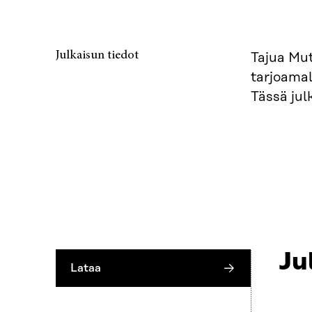
Julkaisun tiedot
Tajua Mut
tarjoamal
Tässä jul
Ju
Lataa