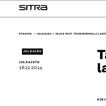
Siirry
Sitra
suoraan
sisältöön
↓
ETUSIVU
JULKAISU
TAJUA MUT! -TOIMINTAMALLI LAST
T
JULKAISU
JULKAISTU
l
16.12.2014
KIRJ