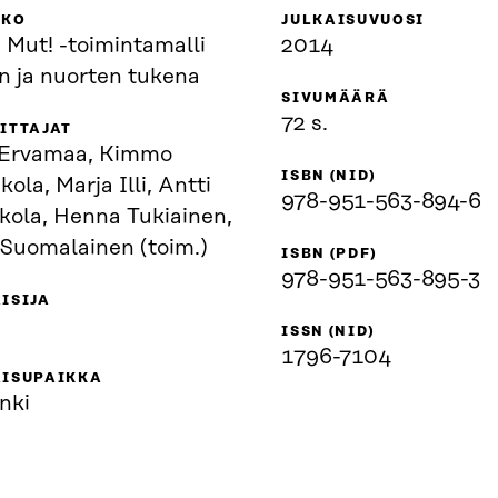
KKO
JULKAISUVUOSI
 Mut! -toimintamalli
2014
n ja nuorten tukena
SIVUMÄÄRÄ
72 s.
ITTAJAT
 Ervamaa, Kimmo
ISBN (NID)
ola, Marja Illi, Antti
978-951-563-894-6
kola, Henna Tukiainen,
 Suomalainen (toim.)
ISBN (PDF)
978-951-563-895-3
ISIJA
ISSN (NID)
1796-7104
AISUPAIKKA
nki