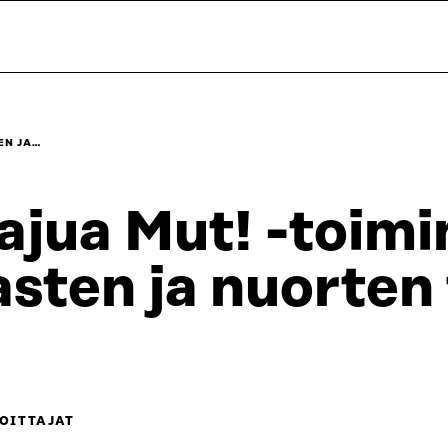
EN JA…
ajua Mut! -toimi
asten ja nuorten
OITTAJAT