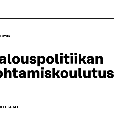
ULUTUS
alouspolitiikan
ohtamiskoulutus
OITTAJAT