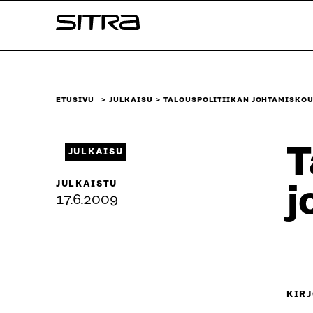
Siirry
Sitra
suoraan
sisältöön
↓
ETUSIVU
JULKAISU
TALOUSPOLITIIKAN JOHTAMISKO
T
JULKAISU
JULKAISTU
j
17.6.2009
KIRJ