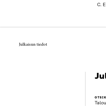
C. E
Julkaisun tiedot
Ju
OTSI
Talou