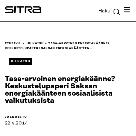
Siirry
Valik
Haku
suoraan
Sitra
sisältöön
↓
ETUSIVU
JULKAISU
TASA-ARVOINEN ENERGIAKÄÄNNE?
KESKUSTELUPAPERI SAKSAN ENERGIAKÄÄNTEEN…
JULKAISU
Tasa-arvoinen energiakäänne?
Keskustelupaperi Saksan
energiakäänteen sosiaalisista
vaikutuksista
JULKAISTU
22.4.2014