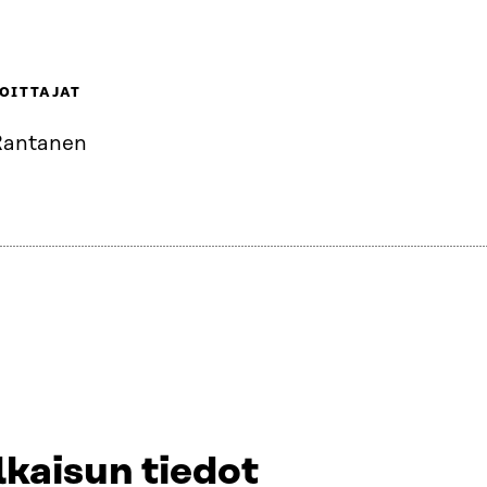
OITTAJAT
Rantanen
lkaisun tiedot