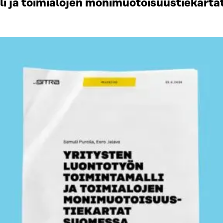
li ja toimialojen monimuotoisuustiekart