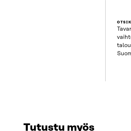
OTSI
Tavar
vaiht
talo
Suom
Tutustu myös