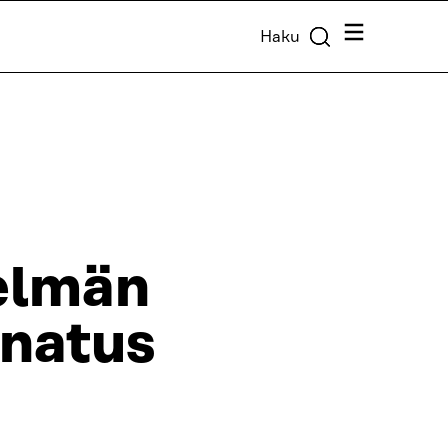
Valikko
Haku
telmän
nnatus