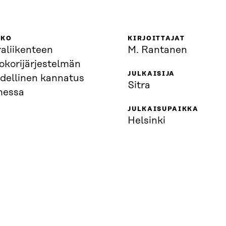
KKO
KIRJOITTAJAT
aliikenteen
M. Rantanen
okorijärjestelmän
JULKAISIJA
udellinen kannatus
Sitra
essa
JULKAISUPAIKKA
Helsinki