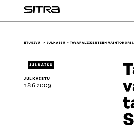
Siirry
Sitra
suoraan
sisältöön
↓
ETUSIVU
JULKAISU
TAVARALIIKENTEEN VAIHTOKORI
T
JULKAISU
JULKAISTU
v
18.6.2009
t
S