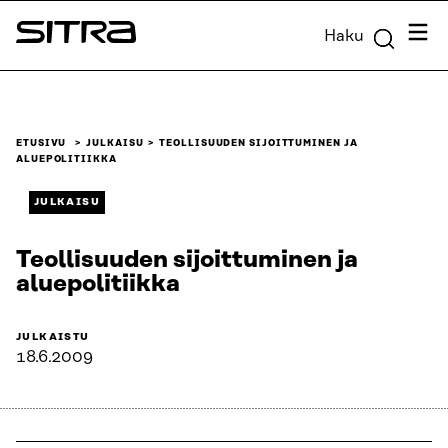
Siirry
Valik
Haku
suoraan
Sitra
sisältöön
↓
ETUSIVU
JULKAISU
TEOLLISUUDEN SIJOITTUMINEN JA
ALUEPOLITIIKKA
JULKAISU
Teollisuuden sijoittuminen ja
aluepolitiikka
JULKAISTU
18.6.2009