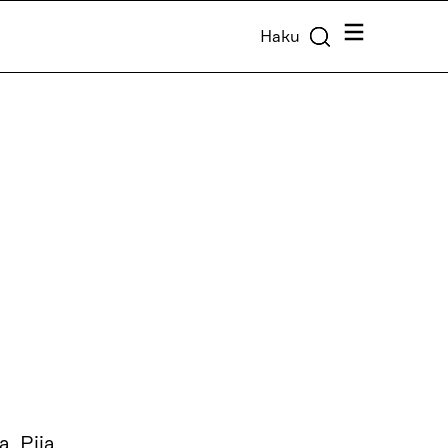
Valikko
Haku
ä
, Piia