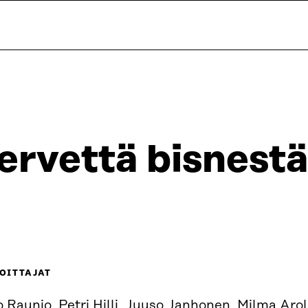
ervettä bisnest
OITTAJAT
 Raunio, Petri Hilli, Juuso Janhonen, Milma Arola