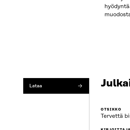
hyödyntää
muodostaa
Julka
Lataa
OTSIKKO
Tervettä b
KIRJOITTAJ