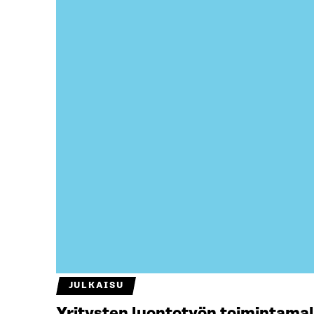
JULKAISU
Yritysten luontotyön toimintamal