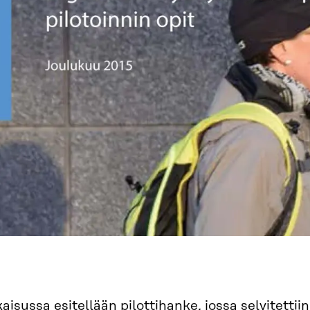
kaisussa esitellään pilottihanke, jossa selvitettii