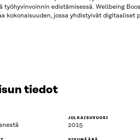
 työhyvinvoinnin edistämisessä. Wellbeing Boos
 kokonaisuuden, jossa yhdistyivät digitaaliset pa
isun tiedot
JULKAISUVUOSI
isnestä
2015
AT
SIVUMÄÄRÄ