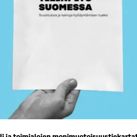
li ja toimialojen monimuotoisuustiekart