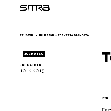
Siirry
Sitra
suoraan
sisältöön
↓
ETUSIVU
JULKAISU
TERVETTÄ BISNESTÄ
T
JULKAISU
JULKAISTU
10.12.2015
KIRJ
Eero