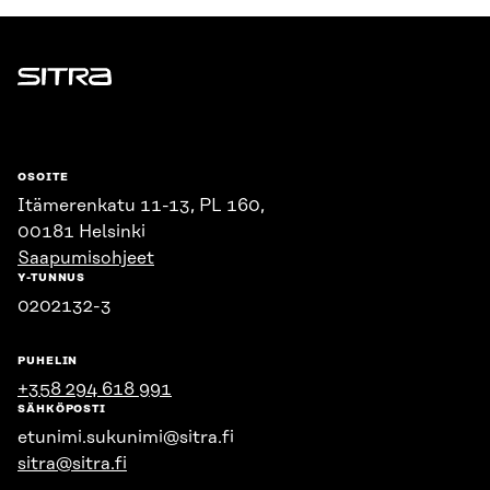
Sitra
OSOITE
Itämerenkatu 11-13, PL 160,
00181 Helsinki
Saapumisohjeet
Y-TUNNUS
0202132-3
PUHELIN
+358 294 618 991
SÄHKÖPOSTI
etunimi.sukunimi@sitra.fi
sitra@sitra.fi