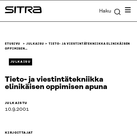
Siirry
Valik
Haku
suoraan
Sitra
sisältöön
↓
ETUSIVU
JULKAISU
TIETO- JA VIESTINTÄTEKNIIKKA ELINIKÄISEN
OPPIMISEN…
JULKAISU
Tieto- ja viestintätekniikka
elinikäisen oppimisen apuna
JULKAISTU
10.9.2001
KIRJOITTAJAT