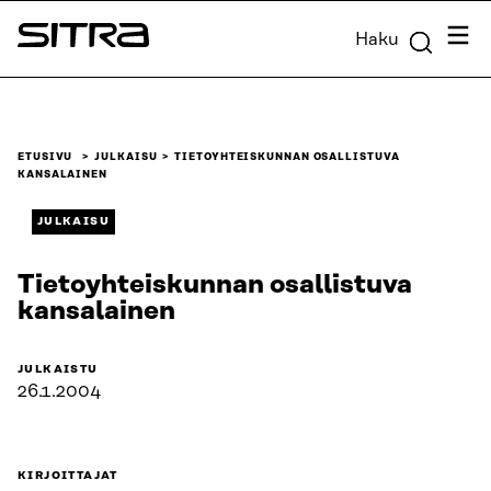
Siirry
Valik
Haku
suoraan
Sitra
sisältöön
↓
ETUSIVU
JULKAISU
TIETOYHTEISKUNNAN OSALLISTUVA
KANSALAINEN
JULKAISU
Tietoyhteiskunnan osallistuva
kansalainen
JULKAISTU
26.1.2004
KIRJOITTAJAT