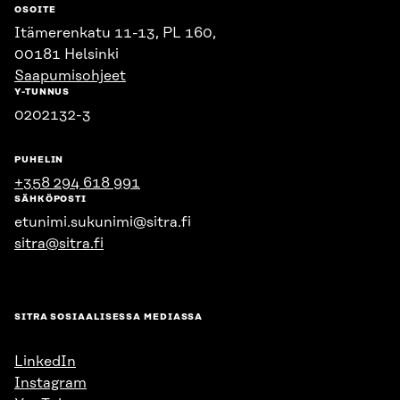
OSOITE
Itämerenkatu 11-13, PL 160,
00181 Helsinki
Saapumisohjeet
Y-TUNNUS
0202132-3
PUHELIN
+358 294 618 991
SÄHKÖPOSTI
etunimi.sukunimi@sitra.fi
sitra@sitra.fi
SITRA SOSIAALISESSA MEDIASSA
LinkedIn
Instagram