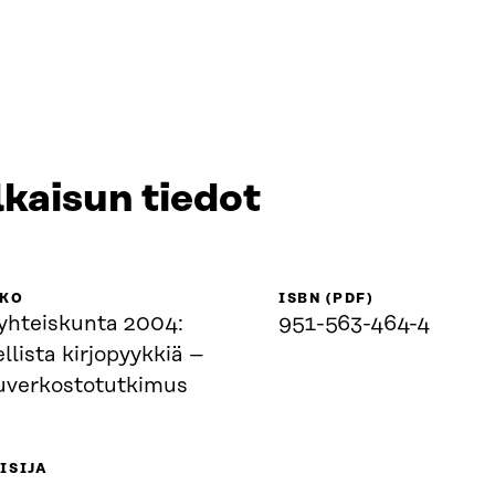
lkaisun tiedot
KKO
ISBN (PDF)
yhteiskunta 2004:
951-563-464-4
llista kirjopyykkiä –
uverkostotutkimus
ISIJA