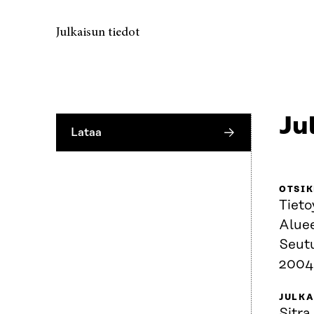
Julkaisun tiedot
Ju
Lataa
OTSI
Tieto
Aluee
Seut
2004
JULKA
Sitra