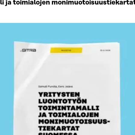
li ja toimialojen monimuotoisuustiekart