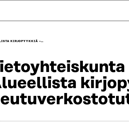
LISTA KIRJOPYYKKIÄ –…
ietoyhteiskunta
lueellista kirjo
eutuverkostotu