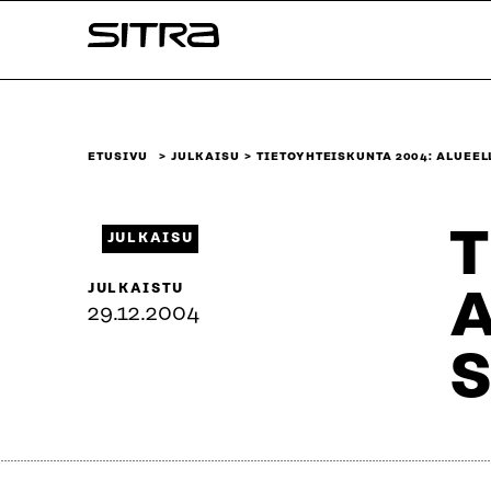
Siirry
Sitra
suoraan
sisältöön
↓
ETUSIVU
JULKAISU
TIETOYHTEISKUNTA 2004: ALUEEL
T
JULKAISU
JULKAISTU
A
29.12.2004
S