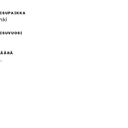
AISUPAIKKA
nki
ISUVUOSI
MÄÄRÄ
.