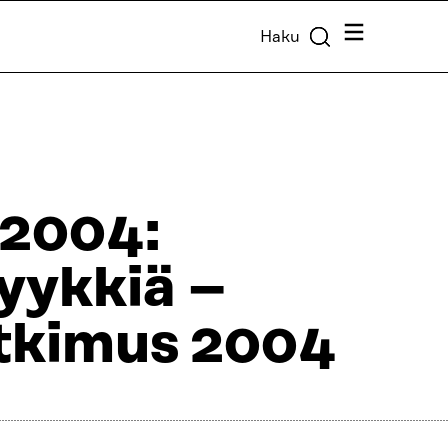
Valikko
Haku
 2004:
pyykkiä –
tkimus 2004