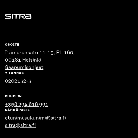
Sitra
OSOITE
Itämerenkatu 11-13, PL 160,
00181 Helsinki
Saapumisohjeet
Y-TUNNUS
0202132-3
PUHELIN
+358 294 618 991
SÄHKÖPOSTI
etunimi.sukunimi@sitra.fi
sitra@sitra.fi