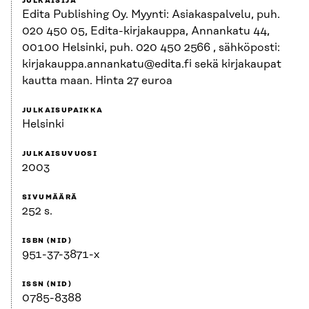
JULKAISIJA
Edita Publishing Oy. Myynti: Asiakaspalvelu, puh.
020 450 05, Edita-kirjakauppa, Annankatu 44,
00100 Helsinki, puh. 020 450 2566 , sähköposti:
kirjakauppa.annankatu@edita.fi sekä kirjakaupat
kautta maan. Hinta 27 euroa
JULKAISUPAIKKA
Helsinki
JULKAISUVUOSI
2003
SIVUMÄÄRÄ
252 s.
ISBN (NID)
951-37-3871-x
ISSN (NID)
0785-8388