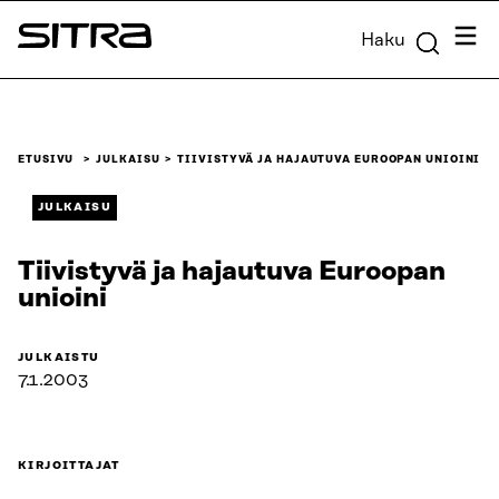
Siirry
Valik
Haku
suoraan
Sitra
sisältöön
↓
ETUSIVU
JULKAISU
TIIVISTYVÄ JA HAJAUTUVA EUROOPAN UNIOINI
JULKAISU
Tiivistyvä ja hajautuva Euroopan
unioini
JULKAISTU
7.1.2003
KIRJOITTAJAT