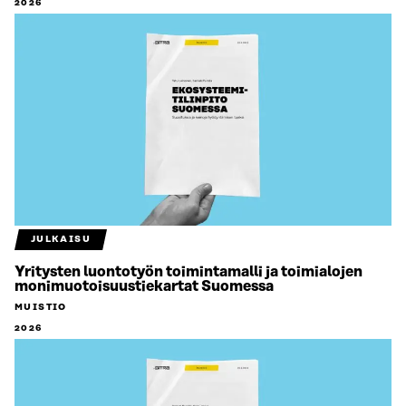
2026
JULKAISU
Yritysten luontotyön toimintamalli ja toimialojen
monimuotoisuustiekartat Suomessa
MUISTIO
2026