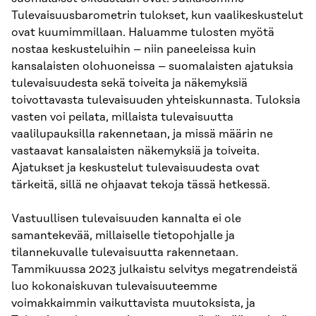
Tulevaisuusbarometrin tulokset, kun vaalikeskustelut
ovat kuumimmillaan. Haluamme tulosten myötä
nostaa keskusteluihin – niin paneeleissa kuin
kansalaisten olohuoneissa – suomalaisten ajatuksia
tulevaisuudesta sekä toiveita ja näkemyksiä
toivottavasta tulevaisuuden yhteiskunnasta. Tuloksia
vasten voi peilata, millaista tulevaisuutta
vaalilupauksilla rakennetaan, ja missä määrin ne
vastaavat kansalaisten näkemyksiä ja toiveita.
Ajatukset ja keskustelut tulevaisuudesta ovat
tärkeitä, sillä ne ohjaavat tekoja tässä hetkessä.
Vastuullisen tulevaisuuden kannalta ei ole
samantekevää, millaiselle tietopohjalle ja
tilannekuvalle tulevaisuutta rakennetaan.
Tammikuussa 2023 julkaistu selvitys megatrendeistä
luo kokonaiskuvan tulevaisuuteemme
voimakkaimmin vaikuttavista muutoksista, ja