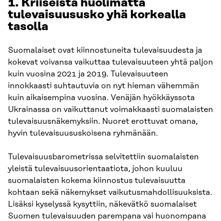
1. Kriiseistä huolimatta
tulevaisuususko yhä korkealla
tasolla
Suomalaiset ovat kiinnostuneita tulevaisuudesta ja
kokevat voivansa vaikuttaa tulevaisuuteen yhtä paljon
kuin vuosina 2021 ja 2019. Tulevaisuuteen
innokkaasti suhtautuvia on nyt hieman vähemmän
kuin aikaisempina vuosina. Venäjän hyökkäyssota
Ukrainassa on vaikuttanut voimakkaasti suomalaisten
tulevaisuusnäkemyksiin. Nuoret erottuvat omana,
hyvin tulevaisuususkoisena ryhmänään.
Tulevaisuusbarometrissa selvitettiin suomalaisten
yleistä tulevaisuusorientaatiota, johon kuuluu
suomalaisten kokema kiinnostus tulevaisuutta
kohtaan sekä näkemykset vaikutusmahdollisuuksista.
Lisäksi kyselyssä kysyttiin, näkevätkö suomalaiset
Suomen tulevaisuuden parempana vai huonompana