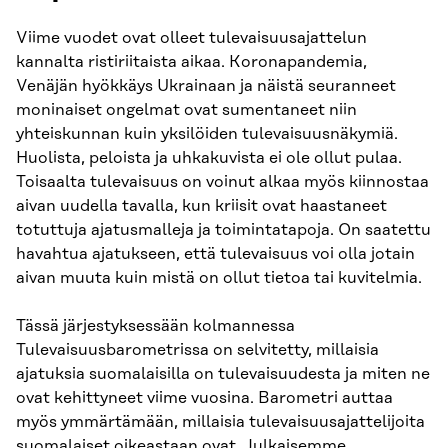
Viime vuodet ovat olleet tulevaisuusajattelun
kannalta ristiriitaista aikaa. Koronapandemia,
Venäjän hyökkäys Ukrainaan ja näistä seuranneet
moninaiset ongelmat ovat sumentaneet niin
yhteiskunnan kuin yksilöiden tulevaisuusnäkymiä.
Huolista, peloista ja uhkakuvista ei ole ollut pulaa.
Toisaalta tulevaisuus on voinut alkaa myös kiinnostaa
aivan uudella tavalla, kun kriisit ovat haastaneet
totuttuja ajatusmalleja ja toimintatapoja. On saatettu
havahtua ajatukseen, että tulevaisuus voi olla jotain
aivan muuta kuin mistä on ollut tietoa tai kuvitelmia.
Tässä järjestyksessään kolmannessa
Tulevaisuusbarometrissa on selvitetty, millaisia
ajatuksia suomalaisilla on tulevaisuudesta ja miten ne
ovat kehittyneet viime vuosina. Barometri auttaa
myös ymmärtämään, millaisia tulevaisuusajattelijoita
suomalaiset oikeastaan ovat. Julkaisemme