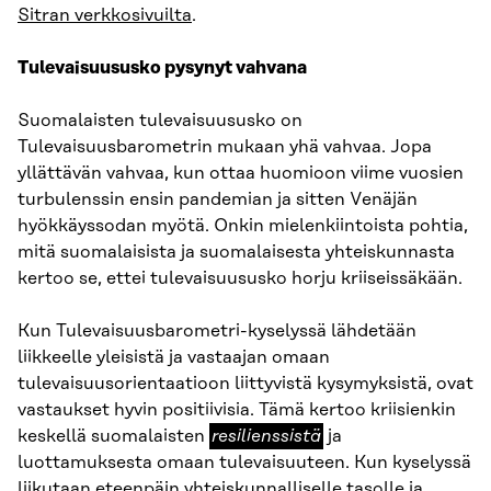
Sitran verkkosivuilta
.
Tulevaisuususko pysynyt vahvana
Suomalaisten tulevaisuususko on
Tulevaisuusbarometrin mukaan yhä vahvaa. Jopa
yllättävän vahvaa, kun ottaa huomioon viime vuosien
turbulenssin ensin pandemian ja sitten Venäjän
hyökkäyssodan myötä. Onkin mielenkiintoista pohtia,
mitä suomalaisista ja suomalaisesta yhteiskunnasta
kertoo se, ettei tulevaisuususko horju kriiseissäkään.
Kun Tulevaisuusbarometri-kyselyssä lähdetään
liikkeelle yleisistä ja vastaajan omaan
tulevaisuusorientaatioon liittyvistä kysymyksistä, ovat
vastaukset hyvin positiivisia. Tämä kertoo kriisienkin
resilienssistä
keskellä suomalaisten
resilienssistä
ja
luottamuksesta omaan tulevaisuuteen. Kun kyselyssä
liikutaan eteenpäin yhteiskunnalliselle tasolle ja