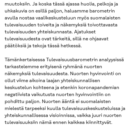
muutoksiin. Ja koska tässä ajassa huolia, pelkoja ja
uhkakuvia on esillä paljon, haluamme barometrin
avulla nostaa vaalikeskusteluun myös suomalaisten
tulevaisuuden toiveita ja näkemyksiä toivottavasta
tulevaisuuden yhteiskunnasta. Ajatukset
tulevaisuudesta ovat tärkeitä, sillä ne ohjaavat
päätöksiä ja tekoja tässä hetkessä.
Tämänkertaisessa Tulevaisuusbarometrin analyysissä
tarkastelemme erityisenä ryhmänä nuorten
näkemyksiä tulevaisuudesta. Nuorten hyvinvointi on
ollut viime aikoina laajan yhteiskunnallisen
keskustelun kohteena ja etenkin koronapandemian
negatiivista vaikutusta nuorten hyvinvointiin on
pohdittu paljon. Nuorten ääntä ei suomalaisten
mielestä tarpeeksi kuulla tulevaisuuskeskusteluissa ja
yhteiskunnallisessa visioinnissa, vaikka juuri nuorten
tulevaisuuksiin nämä ennen kaikkea kiinnittyvät.