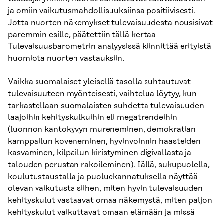
ja omiin vaikutusmahdollisuuksiinsa positiivisesti.
Jotta nuorten näkemykset tulevaisuudesta nousisivat
paremmin esille, päätettiin tällä kertaa
Tulevaisuusbarometrin analyysissä kiinnittää erityistä
huomiota nuorten vastauksiin.
Vaikka suomalaiset yleisellä tasolla suhtautuvat
tulevaisuuteen myönteisesti, vaihtelua löytyy, kun
tarkastellaan suomalaisten suhdetta tulevaisuuden
laajoihin kehityskulkuihin eli megatrendeihin
(luonnon kantokyvyn mureneminen, demokratian
kamppailun koveneminen, hyvinvoinnin haasteiden
kasvaminen, kilpailun kiristyminen digivallasta ja
talouden perustan rakoileminen). Iällä, sukupuolella,
koulutustaustalla ja puoluekannatuksella näyttää
olevan vaikutusta siihen, miten hyvin tulevaisuuden
kehityskulut vastaavat omaa näkemystä, miten paljon
kehityskulut vaikuttavat omaan elämään ja missä