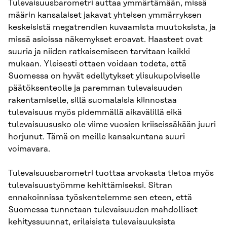
Tulevaisuusbarometri auttaa ymmärtämään, missä
määrin kansalaiset jakavat yhteisen ymmärryksen
keskeisistä megatrendien kuvaamista muutoksista, ja
missä asioissa näkemykset eroavat. Haasteet ovat
suuria ja niiden ratkaisemiseen tarvitaan kaikki
mukaan. Yleisesti ottaen voidaan todeta, että
Suomessa on hyvät edellytykset ylisukupolviselle
päätöksenteolle ja paremman tulevaisuuden
rakentamiselle, sillä suomalaisia kiinnostaa
tulevaisuus myös pidemmällä aikavälillä eikä
tulevaisuususko ole viime vuosien kriiseissäkään juuri
horjunut. Tämä on meille kansakuntana suuri
voimavara.
Tulevaisuusbarometri tuottaa arvokasta tietoa myös
tulevaisuustyömme kehittämiseksi. Sitran
ennakoinnissa työskentelemme sen eteen, että
Suomessa tunnetaan tulevaisuuden mahdolliset
kehityssuunnat, erilaisista tulevaisuuksista