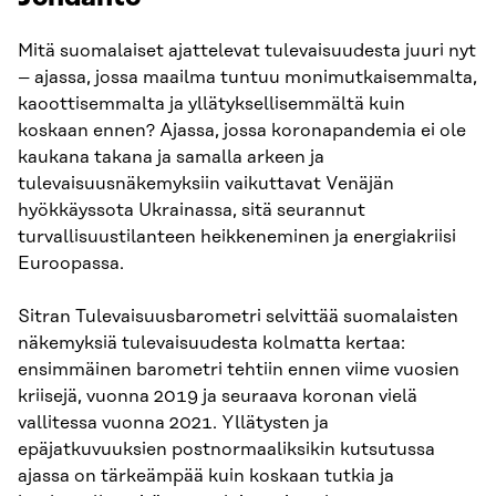
Mitä suomalaiset ajattelevat tulevaisuudesta juuri nyt
– ajassa, jossa maailma tuntuu monimutkaisemmalta,
kaoottisemmalta ja yllätyksellisemmältä kuin
koskaan ennen? Ajassa, jossa koronapandemia ei ole
kaukana takana ja samalla arkeen ja
tulevaisuusnäkemyksiin vaikuttavat Venäjän
hyökkäyssota Ukrainassa, sitä seurannut
turvallisuustilanteen heikkeneminen ja energiakriisi
Euroopassa.
Sitran Tulevaisuusbarometri selvittää suomalaisten
näkemyksiä tulevaisuudesta kolmatta kertaa:
ensimmäinen barometri tehtiin ennen viime vuosien
kriisejä, vuonna 2019 ja seuraava koronan vielä
vallitessa vuonna 2021. Yllätysten ja
epäjatkuvuuksien postnormaaliksikin kutsutussa
ajassa on tärkeämpää kuin koskaan tutkia ja