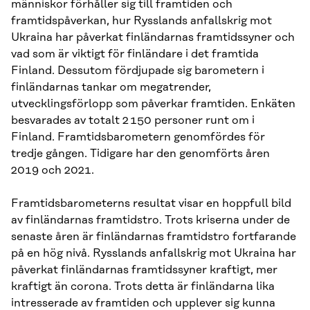
människor förhåller sig till framtiden och
framtidspåverkan, hur Rysslands anfallskrig mot
Ukraina har påverkat finländarnas framtidssyner och
vad som är viktigt för finländare i det framtida
Finland. Dessutom fördjupade sig barometern i
finländarnas tankar om megatrender,
utvecklingsförlopp som påverkar framtiden. Enkäten
besvarades av totalt 2 150 personer runt om i
Finland. Framtidsbarometern genomfördes för
tredje gången. Tidigare har den genomförts åren
2019 och 2021.
Framtidsbarometerns resultat visar en hoppfull bild
av finländarnas framtidstro. Trots kriserna under de
senaste åren är finländarnas framtidstro fortfarande
på en hög nivå. Rysslands anfallskrig mot Ukraina har
påverkat finländarnas framtidssyner kraftigt, mer
kraftigt än corona. Trots detta är finländarna lika
intresserade av framtiden och upplever sig kunna