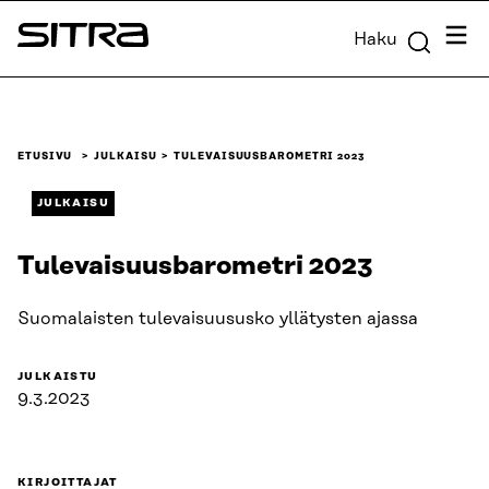
Siirry
Valik
Haku
suoraan
Sitra
sisältöön
↓
ETUSIVU
JULKAISU
TULEVAISUUSBAROMETRI 2023
JULKAISU
Tulevaisuusbarometri 2023
Suomalaisten tulevaisuususko yllätysten ajassa
JULKAISTU
9.3.2023
KIRJOITTAJAT