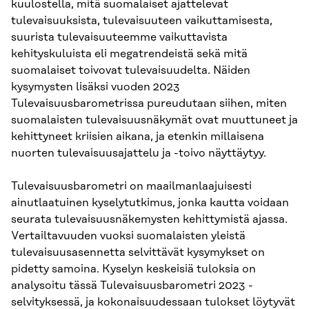
kuulostella, mitä suomalaiset ajattelevat
tulevaisuuksista, tulevaisuuteen vaikuttamisesta,
suurista tulevaisuuteemme vaikuttavista
kehityskuluista eli megatrendeistä sekä mitä
suomalaiset toivovat tulevaisuudelta. Näiden
kysymysten lisäksi vuoden 2023
Tulevaisuusbarometrissa pureudutaan siihen, miten
suomalaisten tulevaisuusnäkymät ovat muuttuneet ja
kehittyneet kriisien aikana, ja etenkin millaisena
nuorten tulevaisuusajattelu ja -toivo näyttäytyy.
Tulevaisuusbarometri on maailmanlaajuisesti
ainutlaatuinen kyselytutkimus, jonka kautta voidaan
seurata tulevaisuusnäkemysten kehittymistä ajassa.
Vertailtavuuden vuoksi suomalaisten yleistä
tulevaisuusasennetta selvittävät kysymykset on
pidetty samoina. Kyselyn keskeisiä tuloksia on
analysoitu tässä Tulevaisuusbarometri 2023 -
selvityksessä, ja kokonaisuudessaan tulokset löytyvät