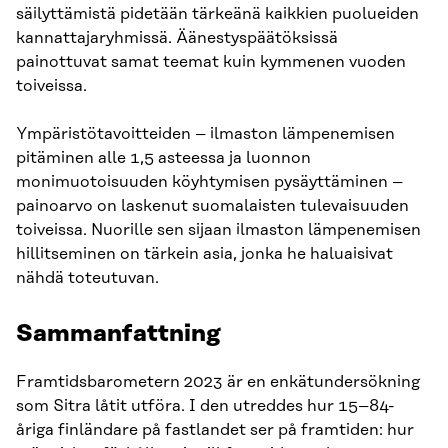
säilyttämistä pidetään tärkeänä kaikkien puolueiden
kannattajaryhmissä. Äänestyspäätöksissä
painottuvat samat teemat kuin kymmenen vuoden
toiveissa.
Ympäristötavoitteiden – ilmaston lämpenemisen
pitäminen alle 1,5 asteessa ja luonnon
monimuotoisuuden köyhtymisen pysäyttäminen –
painoarvo on laskenut suomalaisten tulevaisuuden
toiveissa. Nuorille sen sijaan ilmaston lämpenemisen
hillitseminen on tärkein asia, jonka he haluaisivat
nähdä toteutuvan.
Sammanfattning
Framtidsbarometern 2023 är en enkätundersökning
som Sitra låtit utföra. I den utreddes hur 15–84-
åriga finländare på fastlandet ser på framtiden: hur