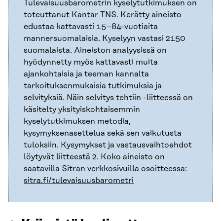
Tulevaisuusbarometrin kyselytutkimuksen on
toteuttanut Kantar TNS. Kerätty aineisto
edustaa kattavasti 15–84-vuotiaita
mannersuomalaisia. Kyselyyn vastasi 2150
suomalaista. Aineiston analyysissä on
hyödynnetty myös kattavasti muita
ajankohtaisia ja teeman kannalta
tarkoituksenmukaisia tutkimuksia ja
selvityksiä. Näin selvitys tehtiin -liitteessä on
käsitelty yksityiskohtaisemmin
kyselytutkimuksen metodia,
kysymyksenasettelua sekä sen vaikutusta
tuloksiin. Kysymykset ja vastausvaihtoehdot
löytyvät liitteestä 2. Koko aineisto on
saatavilla Sitran verkkosivuilla osoitteessa:
sitra.fi/tulevaisuusbarometri