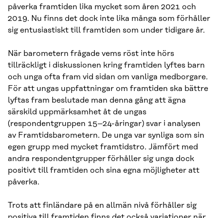
påverka framtiden lika mycket som åren 2021 och
2019. Nu finns det dock inte lika många som förhåller
sig entusiastiskt till framtiden som under tidigare år.
När barometern frågade vems röst inte hörs
tillräckligt i diskussionen kring framtiden lyftes barn
och unga ofta fram vid sidan om vanliga medborgare.
För att ungas uppfattningar om framtiden ska bättre
lyftas fram beslutade man denna gång att ägna
särskild uppmärksamhet åt de ungas
(respondentgruppen 15–24-åringar) svar i analysen
av Framtidsbarometern. De unga var synliga som sin
egen grupp med mycket framtidstro. Jämfört med
andra respondentgrupper förhåller sig unga dock
positivt till framtiden och sina egna möjligheter att
påverka.
Trots att finländare på en allmän nivå förhåller sig
positiva till framtiden finns det också variationer när