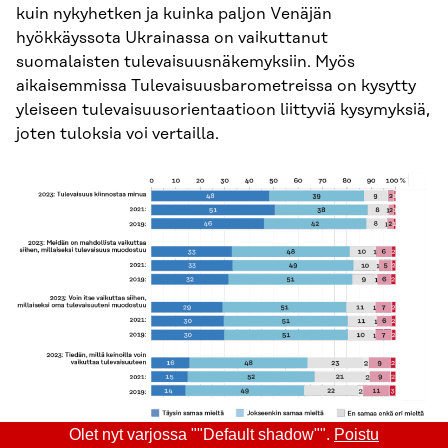
kuin nykyhetken ja kuinka paljon Venäjän
hyökkäyssota Ukrainassa on vaikuttanut
suomalaisten tulevaisuusnäkemyksiin. Myös
aikaisemmissa Tulevaisuusbarometreissa on kysytty
yleiseen tulevaisuusorientaatioon liittyviä kysymyksiä,
joten tuloksia voi vertailla.
Olet nyt varjossa ""Default shadow"".
Poistu