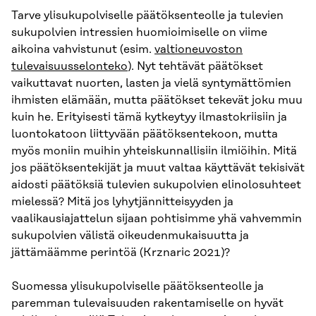
Tarve ylisukupolviselle päätöksenteolle ja tulevien
sukupolvien intressien huomioimiselle on viime
aikoina vahvistunut (esim.
valtioneuvoston
tulevaisuusselonteko
). Nyt tehtävät päätökset
vaikuttavat nuorten, lasten ja vielä syntymättömien
ihmisten elämään, mutta päätökset tekevät joku muu
kuin he. Erityisesti tämä kytkeytyy ilmastokriisiin ja
luontokatoon liittyvään päätöksentekoon, mutta
myös moniin muihin yhteiskunnallisiin ilmiöihin. Mitä
jos päätöksentekijät ja muut valtaa käyttävät tekisivät
aidosti päätöksiä tulevien sukupolvien elinolosuhteet
mielessä? Mitä jos lyhytjännitteisyyden ja
vaalikausiajattelun sijaan pohtisimme yhä vahvemmin
sukupolvien välistä oikeudenmukaisuutta ja
jättämäämme perintöä (Krznaric 2021)?
Suomessa ylisukupolviselle päätöksenteolle ja
paremman tulevaisuuden rakentamiselle on hyvät