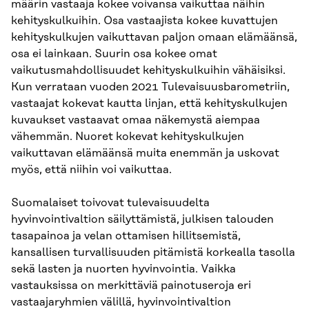
määrin vastaaja kokee voivansa vaikuttaa näihin
kehityskulkuihin. Osa vastaajista kokee kuvattujen
kehityskulkujen vaikuttavan paljon omaan elämäänsä,
osa ei lainkaan. Suurin osa kokee omat
vaikutusmahdollisuudet kehityskulkuihin vähäisiksi.
Kun verrataan vuoden 2021 Tulevaisuusbarometriin,
vastaajat kokevat kautta linjan, että kehityskulkujen
kuvaukset vastaavat omaa näkemystä aiempaa
vähemmän. Nuoret kokevat kehityskulkujen
vaikuttavan elämäänsä muita enemmän ja uskovat
myös, että niihin voi vaikuttaa.
Suomalaiset toivovat tulevaisuudelta
hyvinvointivaltion säilyttämistä, julkisen talouden
tasapainoa ja velan ottamisen hillitsemistä,
kansallisen turvallisuuden pitämistä korkealla tasolla
sekä lasten ja nuorten hyvinvointia. Vaikka
vastauksissa on merkittäviä painotuseroja eri
vastaajaryhmien välillä, hyvinvointivaltion