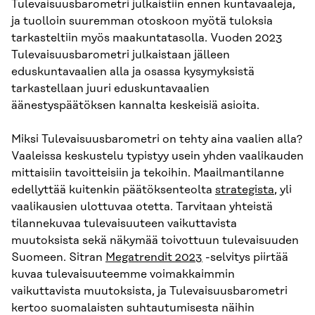
Tulevaisuusbarometri julkaistiin ennen kuntavaaleja,
ja tuolloin suuremman otoskoon myötä tuloksia
tarkasteltiin myös maakuntatasolla. Vuoden 2023
Tulevaisuusbarometri julkaistaan jälleen
eduskuntavaalien alla ja osassa kysymyksistä
tarkastellaan juuri eduskuntavaalien
äänestyspäätöksen kannalta keskeisiä asioita.
Miksi Tulevaisuusbarometri on tehty aina vaalien alla?
Vaaleissa keskustelu typistyy usein yhden vaalikauden
mittaisiin tavoitteisiin ja tekoihin. Maailmantilanne
edellyttää kuitenkin päätöksenteolta
strategista
, yli
vaalikausien ulottuvaa otetta. Tarvitaan yhteistä
tilannekuvaa tulevaisuuteen vaikuttavista
muutoksista sekä näkymää toivottuun tulevaisuuden
Suomeen. Sitran
Megatrendit 2023
-selvitys piirtää
kuvaa tulevaisuuteemme voimakkaimmin
vaikuttavista muutoksista, ja Tulevaisuusbarometri
kertoo suomalaisten suhtautumisesta näihin