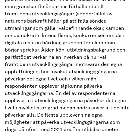
man granskar finländarnas förhållande till
framtidens utvecklingsgångar (sönderfallet av
naturens bärkraft håller på att falla sönder,
utmaningar som gäller välbefinnande ökar, kampen
om demokratin intensifieras, konkurrensen om den
digitala makten hårdnar, grunden för ekonomin
börjar spricka). Ålder, kön, utbildningsbakgrund och
partistödet verkar ha en inverkan på hur väl
framtidens utvecklingsgångar motsvarar den egna
uppfattningen, hur mycket utvecklingsgångarna
påverkar det egna livet och i vilken mån
respondenten upplever sig kunna påverka
utvecklingsgångarna. En del av respondenterna
upplever att utvecklingsgångarna påverkar det egna
livet i mycket stor grad medan andra anser att de inte
påverkar alls. De flesta upplever sina egna
möjligheter att påverka utvecklingsgångarna som
ringa. Jämfört med 2021 års Framtidsbarometer