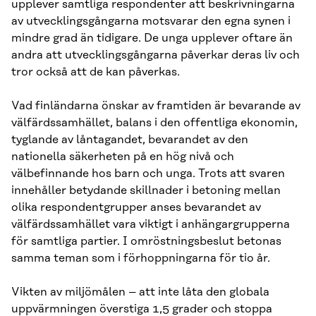
upplever samtliga respondenter att beskrivningarna
av utvecklingsgångarna motsvarar den egna synen i
mindre grad än tidigare. De unga upplever oftare än
andra att utvecklingsgångarna påverkar deras liv och
tror också att de kan påverkas.
Vad finländarna önskar av framtiden är bevarande av
välfärdssamhället, balans i den offentliga ekonomin,
tyglande av låntagandet, bevarandet av den
nationella säkerheten på en hög nivå och
välbefinnande hos barn och unga. Trots att svaren
innehåller betydande skillnader i betoning mellan
olika respondentgrupper anses bevarandet av
välfärdssamhället vara viktigt i anhängargrupperna
för samtliga partier. I omröstningsbeslut betonas
samma teman som i förhoppningarna för tio år.
Vikten av miljömålen – att inte låta den globala
uppvärmningen överstiga 1,5 grader och stoppa