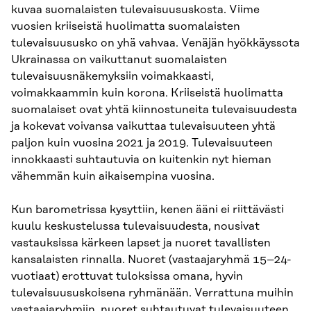
kuvaa suomalaisten tulevaisuususkosta. Viime
vuosien kriiseistä huolimatta suomalaisten
tulevaisuususko on yhä vahvaa. Venäjän hyökkäyssota
Ukrainassa on vaikuttanut suomalaisten
tulevaisuusnäkemyksiin voimakkaasti,
voimakkaammin kuin korona. Kriiseistä huolimatta
suomalaiset ovat yhtä kiinnostuneita tulevaisuudesta
ja kokevat voivansa vaikuttaa tulevaisuuteen yhtä
paljon kuin vuosina 2021 ja 2019. Tulevaisuuteen
innokkaasti suhtautuvia on kuitenkin nyt hieman
vähemmän kuin aikaisempina vuosina.
Kun barometrissa kysyttiin, kenen ääni ei riittävästi
kuulu keskustelussa tulevaisuudesta, nousivat
vastauksissa kärkeen lapset ja nuoret tavallisten
kansalaisten rinnalla. Nuoret (vastaajaryhmä 15–24-
vuotiaat) erottuvat tuloksissa omana, hyvin
tulevaisuususkoisena ryhmänään. Verrattuna muihin
vastaajaryhmiin, nuoret suhtautuvat tulevaisuuteen