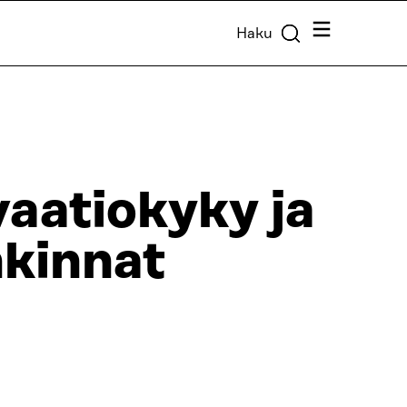
Valikko
Haku
vaatiokyky ja
nkinnat