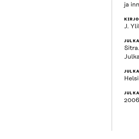
ja in
KIRJO
J. Yl
JULKA
Sitra
Julk
JULK
Helsi
JULK
200