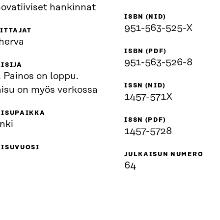
novatiiviset hankinnat
ISBN (NID)
951-563-525-X
ITTAJAT
iherva
ISBN (PDF)
951-563-526-8
ISIJA
. Painos on loppu.
ISSN (NID)
aisu on myös verkossa
1457-571X
AISUPAIKKA
ISSN (PDF)
nki
1457-5728
AISUVUOSI
JULKAISUN NUMERO
6
64