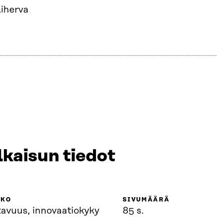
liherva
lkaisun tiedot
KKO
SIVUMÄÄRÄ
tavuus, innovaatiokyky
85 s.