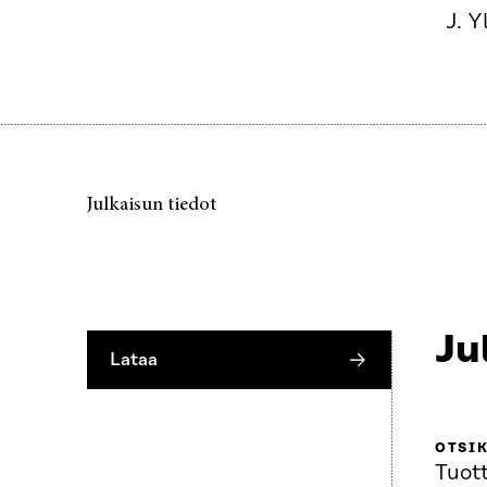
J. Y
Julkaisun tiedot
Ju
Lataa
OTSI
Tuot