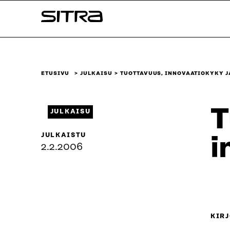
Siirry
Sitra
suoraan
sisältöön
↓
ETUSIVU
JULKAISU
TUOTTAVUUS, INNOVAATIOKYKY J
T
JULKAISU
JULKAISTU
i
2.2.2006
KIRJ