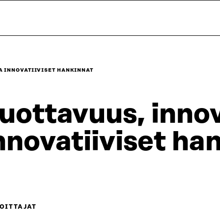
A INNOVATIIVISET HANKINNAT
uottavuus, inno
nnovatiiviset ha
OITTAJAT