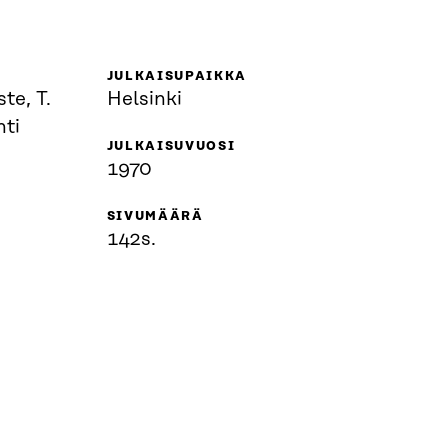
JULKAISUPAIKKA
ste, T.
Helsinki
hti
JULKAISUVUOSI
1970
SIVUMÄÄRÄ
142s.