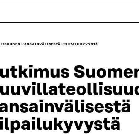
LLISUUDEN KANSAINVÄLISESTÄ KILPAILUKYVYSTÄ
utkimus Suome
uuvillateollisu
ansainvälisestä
ilpailukyvystä