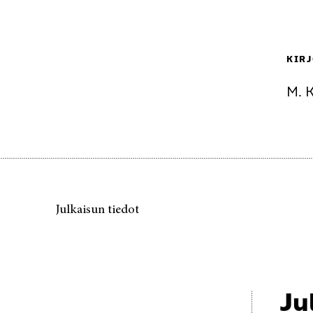
KIRJ
M. K
Julkaisun tiedot
Ju