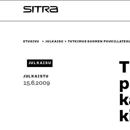
Siirry
Sitra
suoraan
sisältöön
↓
ETUSIVU
JULKAISU
TUTKIMUS SUOMEN PUUVILLATEO
T
JULKAISU
JULKAISTU
p
15.6.2009
k
k