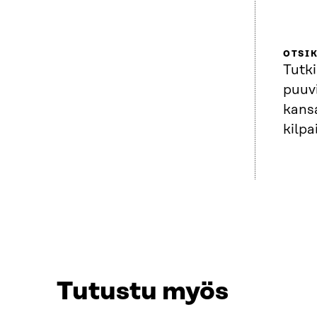
OTSI
Tutk
puuvi
kans
kilpa
Tutustu myös