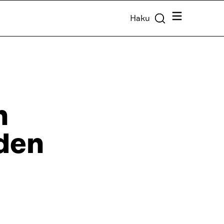
Valikko
Haku
n
uden