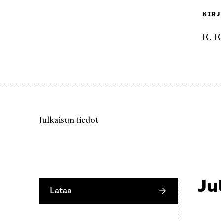
KIRJ
K. K
Julkaisun tiedot
Ju
Lataa