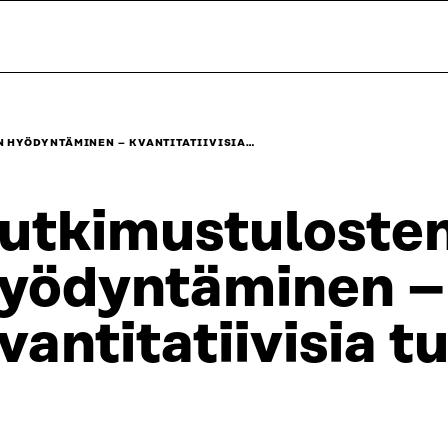
 HYÖDYNTÄMINEN – KVANTITATIIVISIA…
utkimustulosten
yödyntäminen –
vantitatiivisia t