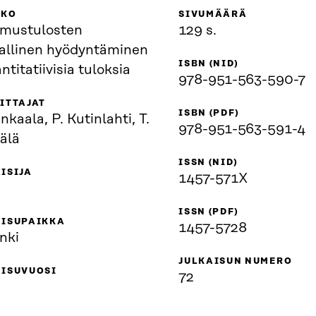
KKO
SIVUMÄÄRÄ
imustulosten
129 s.
allinen hyödyntäminen
ISBN (NID)
ntitatiivisia tuloksia
978-951-563-590-7
ITTAJAT
ISBN (PDF)
nkaala, P. Kutinlahti, T.
978-951-563-591-4
älä
ISSN (NID)
ISIJA
1457-571X
ISSN (PDF)
AISUPAIKKA
1457-5728
nki
JULKAISUN NUMERO
AISUVUOSI
72