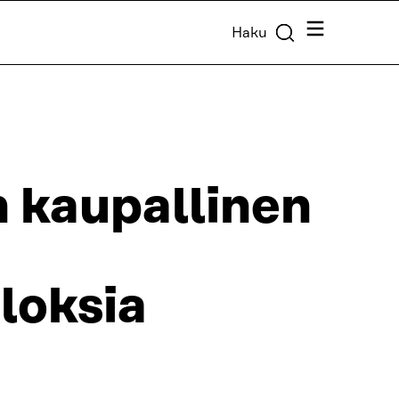
Valikko
Haku
 kaupallinen
uloksia