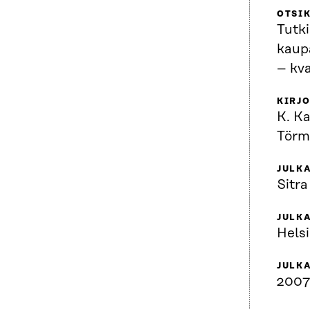
OTSI
Tutk
kaup
– kva
KIRJO
K. Ka
Törm
JULKA
Sitra
JULK
Helsi
JULK
2007