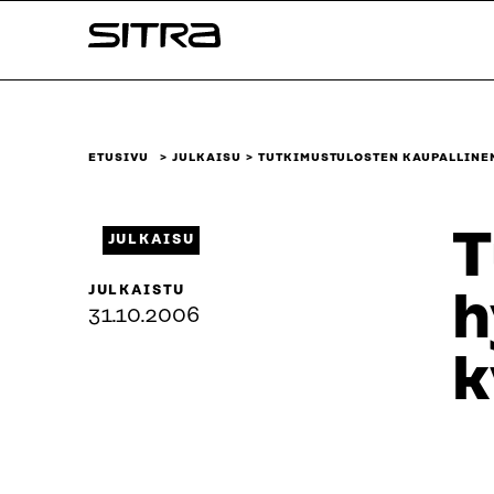
Siirry
Sitra
suoraan
sisältöön
↓
ETUSIVU
JULKAISU
TUTKIMUSTULOSTEN KAUPALLINEN
T
JULKAISU
JULKAISTU
h
31.10.2006
k