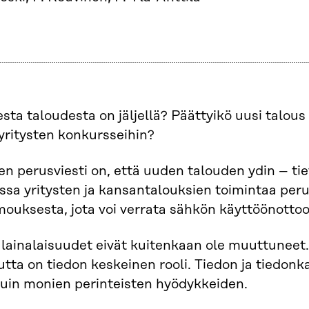
sta taloudesta on jäljellä? Päättyikö uusi talou
yritysten konkursseihin?
jien perusviesti on, että uuden talouden ydin – tie
a yritysten ja kansantalouksien toimintaa perus
ouksesta, jota voi verrata sähkön käyttöönottoon
lainalaisuudet eivät kuitenkaan ole muuttuneet.
utta on tiedon keskeinen rooli. Tiedon ja tiedonk
 kuin monien perinteisten hyödykkeiden.