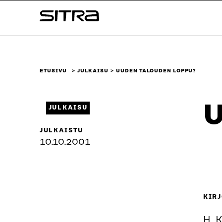
Siirry
Sitra
suoraan
sisältöön
↓
ETUSIVU
JULKAISU
UUDEN TALOUDEN LOPPU?
U
JULKAISU
JULKAISTU
10.10.2001
KIRJ
H. K