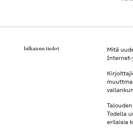
Julkaisun tiedot
Mitä uude
Internet-
Kirjoitta
muuttmass
vallankum
Talouden 
Todella u
erilaisia