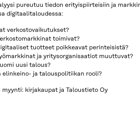
alyysi pureutuu tiedon erityispiirteisiin ja mar
sa digitaalitaloudessa:
at verkostovaikutukset?
verkostomarkkinat toimivat?
igitaaliset tuotteet poikkeavat perinteisistä?
yömarkkinat ja yritysorganisaatiot muuttuvat?
uomi uusi talous?
 elinkeino- ja talouspolitiikan rooli?
 myynti: kirjakaupat ja Taloustieto Oy