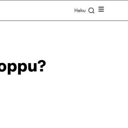
Valikko
Haku
loppu?