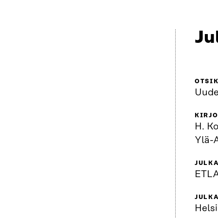
Ju
OTSI
Uude
KIRJO
H. Ko
Ylä-A
JULKA
ETL
JULK
Helsi