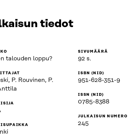
lkaisun tiedot
KKO
SIVUMÄÄRÄ
n talouden loppu?
92 s.
ITTAJAT
ISBN (NID)
ski, P. Rouvinen, P.
951-628-351-9
nttila
ISSN (NID)
0785-8388
ISIJA
A
JULKAISUN NUMERO
245
AISUPAIKKA
nki