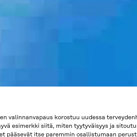
sen valinnanvapaus korostuu uudessa terveydenh
hyvä esimerkki siitä, miten tyytyväisyys ja sitout
set pääsevät itse paremmin osallistumaan perus