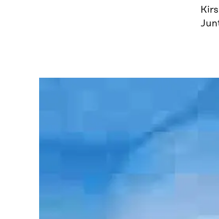
Kir
Jun