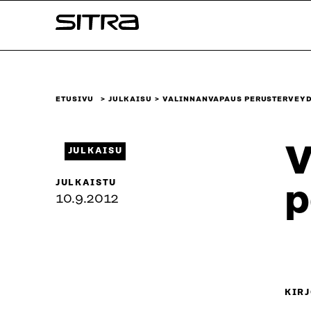
Siirry
Sitra
suoraan
sisältöön
↓
ETUSIVU
JULKAISU
VALINNANVAPAUS PERUSTERVEY
V
JULKAISU
JULKAISTU
p
10.9.2012
KIRJ