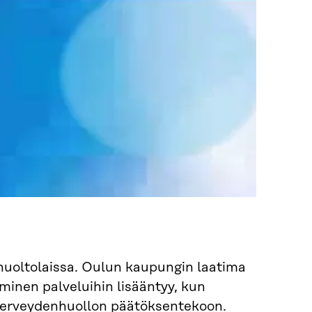
uoltolaissa. Oulun kaupungin laatima
uminen palveluihin lisääntyy, kun
terveydenhuollon päätöksentekoon.