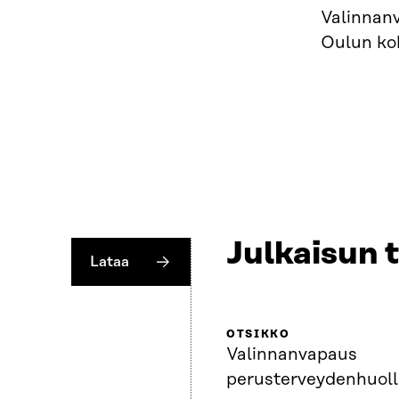
Valinnanv
Oulun kok
Julkaisun 
Lataa
OTSIKKO
Valinnanvapaus
perusterveydenhuol