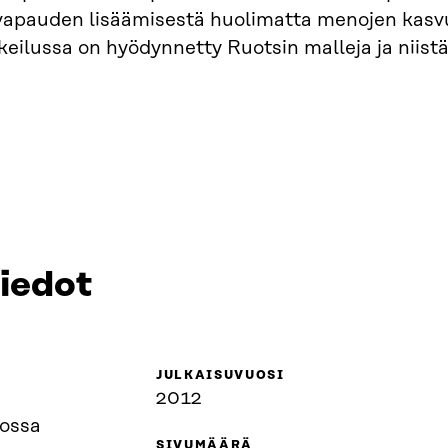
apauden lisäämisestä huolimatta menojen kasvu
eilussa on hyödynnetty Ruotsin malleja ja niist
tiedot
JULKAISUVUOSI
2012
lossa
SIVUMÄÄRÄ