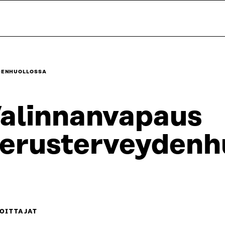
DENHUOLLOSSA
alinnanvapaus
erusterveydenh
OITTAJAT