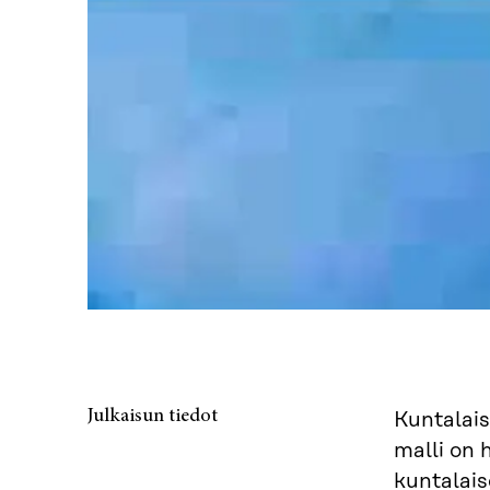
Julkaisun tiedot
Kuntalai
malli on 
kuntalai