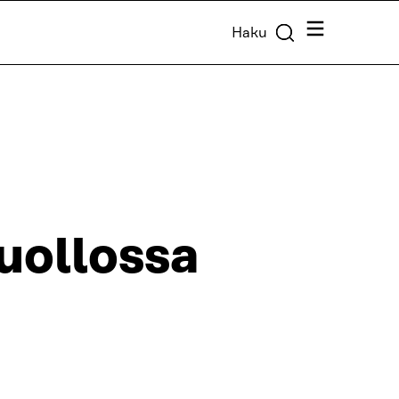
Valikko
Haku
uollossa