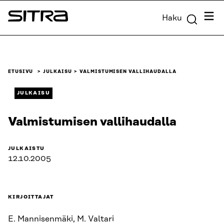
Siirry
Valik
Haku
suoraan
Sitra
sisältöön
↓
ETUSIVU
JULKAISU
VALMISTUMISEN VALLIHAUDALLA
JULKAISU
Valmistumisen vallihaudalla
JULKAISTU
12.10.2005
KIRJOITTAJAT
E. Mannisenmäki, M. Valtari