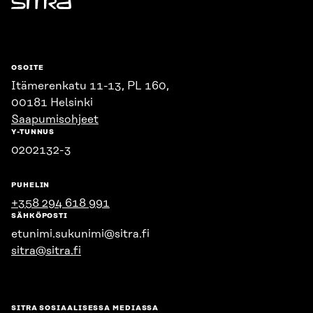
Sitra
OSOITE
Itämerenkatu 11-13, PL 160,
00181 Helsinki
Saapumisohjeet
Y-TUNNUS
0202132-3
PUHELIN
+358 294 618 991
SÄHKÖPOSTI
etunimi.sukunimi@sitra.fi
sitra@sitra.fi
SITRA SOSIAALISESSA MEDIASSA