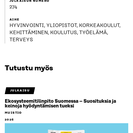
JULKAISUN NUMERO
274
AIHE
HYVINVOINTI, YLIOPISTOT, KORKEAKOULUT,
KEHITTÄMINEN, KOULUTUS, TYÖELÄMÄ,
TERVEYS
Tutustu myös
JULKAISU
Ekosysteemitilinpito Suomessa – Suosituksia ja
keinoja hyödyntämisen tueksi
MUISTIO
2026