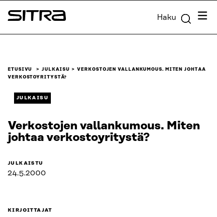
Siirry
Valik
Haku
suoraan
Sitra
sisältöön
↓
ETUSIVU
JULKAISU
VERKOSTOJEN VALLANKUMOUS. MITEN JOHTAA
VERKOSTOYRITYSTÄ?
JULKAISU
Verkostojen vallankumous. Miten
johtaa verkostoyritystä?
JULKAISTU
24.5.2000
KIRJOITTAJAT