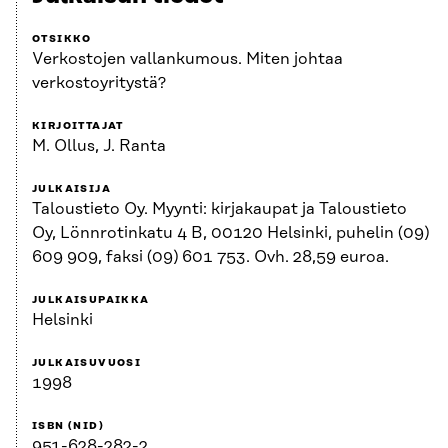
OTSIKKO
Verkostojen vallankumous. Miten johtaa
verkostoyritystä?
KIRJOITTAJAT
M. Ollus, J. Ranta
JULKAISIJA
Taloustieto Oy. Myynti: kirjakaupat ja Taloustieto
Oy, Lönnrotinkatu 4 B, 00120 Helsinki, puhelin (09)
609 909, faksi (09) 601 753. Ovh. 28,59 euroa.
JULKAISUPAIKKA
Helsinki
JULKAISUVUOSI
1998
ISBN (NID)
951-628-282-2