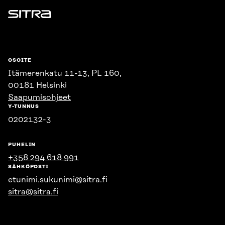
Sitra
OSOITE
Itämerenkatu 11-13, PL 160,
00181 Helsinki
Saapumisohjeet
Y-TUNNUS
0202132-3
PUHELIN
+358 294 618 991
SÄHKÖPOSTI
etunimi.sukunimi@sitra.fi
sitra@sitra.fi