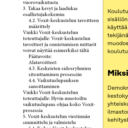
vuorovaikutusta
3. Takaa kevyt ja laadukas
Koulutu
osallistujakokemus
sisällö
4.2. Voxit-keskustelun tavoitteen
määrittely
käyttää
Vinkki Voxit-keskustelun
tekijän
toteuttajalle: Voxit-keskustelun
muodoss
tavoitteet ja onnistumisen mittarit
voivat näyttää esimerkiksi tältä
koulutu
Päätavoite:
Alatavoitteet:
4.3. Keskeisten sidosryhmien
Miks
sitouttaminen prosessiin
4.4. Vaikutuslupauksen
sanoittaminen
Demokra
Vinkki Voxit-keskustelun
kestoky
toteuttajalle: Hyvin muotoiltu
yhteisku
vaikutuslupaus ohjaa koko Voxit-
prosessia
ilmasto
5. Voxit-keskustelun viestinnän
kehitys
suunnittelu ja valmistelu