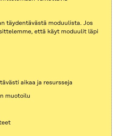
an täydentävästä moduulista. Jos
osittelemme, että käyt moduulit läpi
tävästi aikaa ja resursseja
en muotoilu
teet