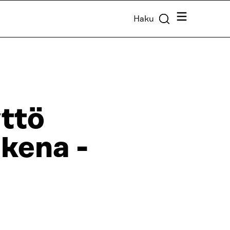
Valikko
Haku
yttö
kena -