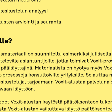
stelun moderointi
-keskustelun analyysi
usten arviointi ja seuranta
lle?
smateriaali on suunniteltu esimerkiksi julkisella
eleville asiantuntijoille, jotka toimivat Voxit-pr
 pääkäyttäjinä. Materiaalista on hyötyä myös Voxit
it-prosesseja konsultoiville yrityksille. Se autta
eskusteluja, tarjoamaan Voxit-alustaa palveluna
avaan käyttöön.
edot Voxit-alustan käytöstä päätöksenteon tuken
osta
Voxit-alustan vaikuttava käyttö päätöksente