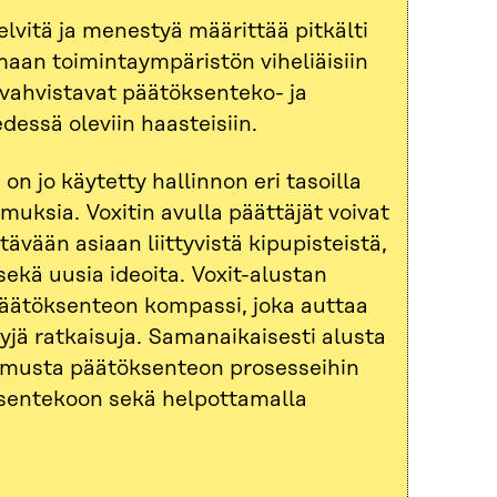
vitä ja menestyä määrittää pitkälti
an toimintaympäristön viheliäisiin
 vahvistavat päätöksenteko- ja
essä oleviin haasteisiin.
on jo käytetty hallinnon eri tasoilla
muksia. Voxitin avulla päättäjät voivat
ävään asiaan liittyvistä kipupisteistä,
kä uusia ideoita. Voxit-alustan
äätöksenteon kompassi, joka auttaa
jä ratkaisuja. Samanaikaisesti alusta
tamusta päätöksenteon prosesseihin
sentekoon sekä helpottamalla