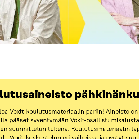
lutusaineisto pähkinänk
loa Voxit-koulutusmateriaalin pariin! Aineisto on
lla pääset syventymään Voxit-osallistumisalust
jen suunnittelun tukena. Koulutusmateriaalin läpi
da Voxit-keskustelun eri vaiheissa ja pystyt suu