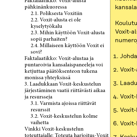
Faktalaatikko: Voxit-alusta
kansala
pähkinänkuoressa
2.1. Poliksesta Voxitiin
2.2. Voxit-alusta ei ole
Koulutu
kyselytyökalu
Voxit-a
2.3. Mihin käyttöön Voxit-alusta
sopii parhaiten?
numeroj
2.4. Millaiseen käyttöön Voxit ei
sovi?
Johda
Faktalaatikko: Voxit-alustaa ja
puntaroivia kansalaispaneeleja voi
Voxit
ketjuttaa päätöksenteon tukena
monissa yhteyksissä
Laaduk
3. Laadukkaan Voxit-keskustelun
järjestäminen vaatii riittävästi aikaa
Voxit
ja resursseja
3.1. Varmista ajoissa riittävät
Voxit-
resurssit
3.2. Voxit-keskustelun kolme
vaihetta
Voxit-
Vinkki Voxit-keskustelun
toteuttajalle: Toteuta harjoitus-Voxit