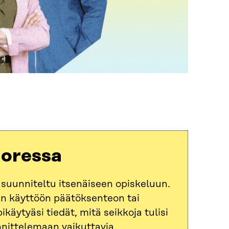
uoressa
 suunniteltu itsenäiseen opiskeluun.
an käyttöön päätöksenteon tai
käytyäsi tiedät, mitä seikkoja tulisi
nnittelemaan vaikuttavia