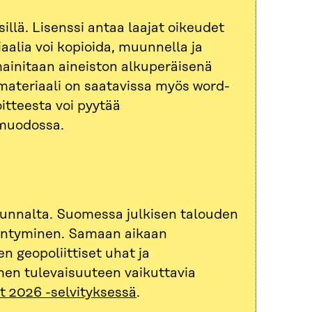
illä. Lisenssi antaa laajat oikeudet
aalia voi kopioida, muunnella ja
mainitaan aineiston alkuperäisenä
smateriaali on saatavissa myös word-
itteesta voi pyytää
-muodossa.
unnalta. Suomessa julkisen talouden
ääntyminen. Samaan aikaan
en geopoliittiset uhat ja
en tulevaisuuteen vaikuttavia
t 2026 -selvityksessä
.