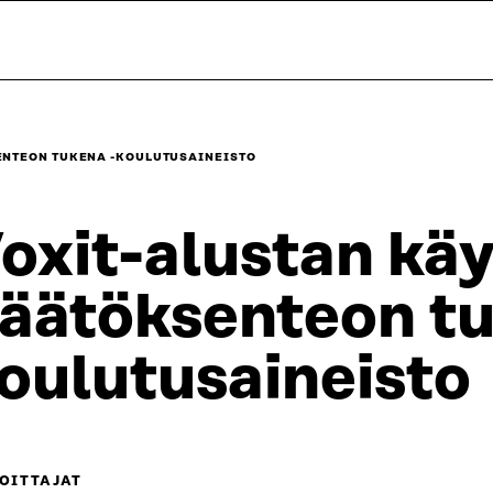
ENTEON TUKENA -KOULUTUSAINEISTO
oxit-alustan kä
äätöksenteon tu
oulutusaineisto
OITTAJAT