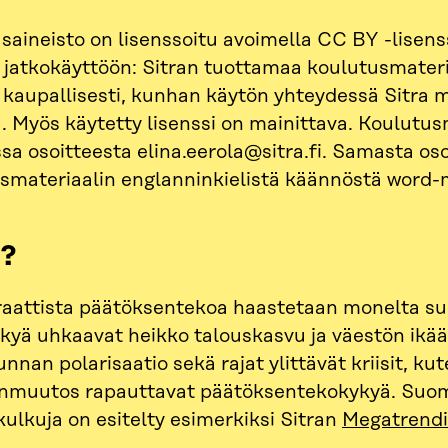
saineisto on lisenssoitu avoimella CC BY -lisenss
n jatkokäyttöön: Sitran tuottamaa koulutusmateri
 kaupallisesti, kunhan käytön yhteydessä Sitra 
ä. Myös käytetty lisenssi on mainittava. Koulutu
a osoitteesta elina.eerola@sitra.fi. Samasta oso
smateriaalin englanninkielistä käännöstä word
i?
attista päätöksentekoa haastetaan monelta su
kyä uhkaavat heikko talouskasvu ja väestön ik
nnan polarisaatio sekä rajat ylittävät kriisit, kut
nmuutos rapauttavat päätöksentekokykyä. Suom
kulkuja on esitelty esimerkiksi Sitran
Megatrendi