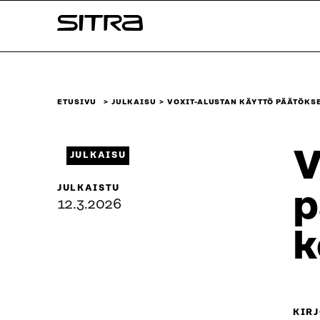
Siirry
Sitra
suoraan
sisältöön
↓
ETUSIVU
JULKAISU
VOXIT-ALUSTAN KÄYTTÖ PÄÄTÖKS
V
JULKAISU
JULKAISTU
p
12.3.2026
k
KIRJ