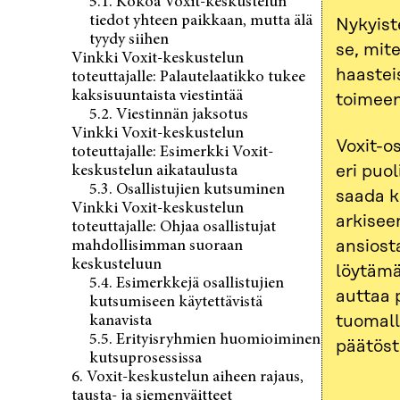
5.1. Kokoa Voxit-keskustelun
tiedot yhteen paikkaan, mutta älä
Nykyist
tyydy siihen
se, mit
Vinkki Voxit-keskustelun
haastei
toteuttajalle: Palautelaatikko tukee
kaksisuuntaista viestintää
toimeen
5.2. Viestinnän jaksotus
Vinkki Voxit-keskustelun
Voxit-os
toteuttajalle: Esimerkki Voxit-
eri puo
keskustelun aikataulusta
5.3. Osallistujien kutsuminen
saada k
Vinkki Voxit-keskustelun
arkisee
toteuttajalle: Ohjaa osallistujat
ansiost
mahdollisimman suoraan
keskusteluun
löytämä
5.4. Esimerkkejä osallistujien
auttaa 
kutsumiseen käytettävistä
tuomall
kanavista
5.5. Erityisryhmien huomioiminen
päätös
kutsuprosessissa
6. Voxit-keskustelun aiheen rajaus,
tausta- ja siemenväitteet