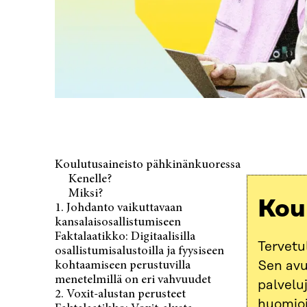
Koulutusaineisto pähkinänkuoressa
Kenelle?
Miksi?
Kou
1. Johdanto vaikuttavaan
kansalaisosallistumiseen
Faktalaatikko: Digitaalisilla
Tervetu
osallistumisalustoilla ja fyysiseen
Sen avu
kohtaamiseen perustuvilla
menetelmillä on eri vahvuudet
palvelu
2. Voxit-alustan perusteet
huomioi