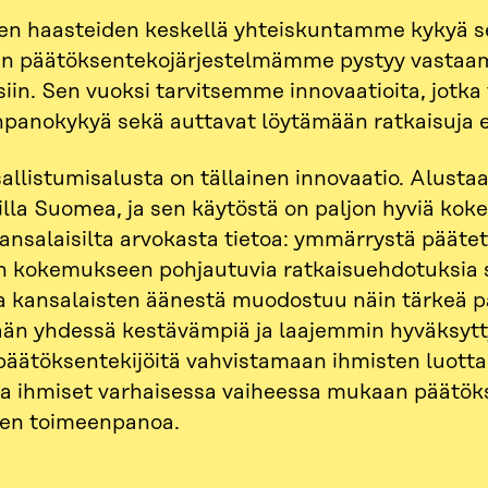
en haasteiden keskellä yhteiskuntamme kykyä sel
en päätöksentekojärjestelmämme pystyy vastaama
siin. Sen vuoksi tarvitsemme innovaatioita, jotka
panokykyä sekä auttavat löytämään ratkaisuja ed
allistumisalusta on tällainen innovaatio. Alustaa 
lilla Suomea, ja sen käytöstä on paljon hyviä koke
ansalaisilta arvokasta tietoa: ymmärrystä päätett
n kokemukseen pohjautuvia ratkaisuehdotuksia se
a kansalaisten äänestä muodostuu näin tärkeä p
än yhdessä kestävämpiä ja laajemmin hyväksytty
päätöksentekijöitä vahvistamaan ihmisten luot
a ihmiset varhaisessa vaiheessa mukaan päätök
ten toimeenpanoa.