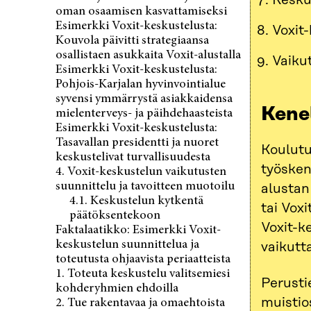
Kesku
oman osaamisen kasvattamiseksi
Esimerkki Voxit-keskustelusta:
Voxit
Kouvola päivitti strategiaansa
osallistaen asukkaita Voxit-alustalla
Vaikut
Esimerkki Voxit-keskustelusta:
Pohjois-Karjalan hyvinvointialue
syvensi ymmärrystä asiakkaidensa
Kene
mielenterveys- ja päihdehaasteista
Esimerkki Voxit-keskustelusta:
Tasavallan presidentti ja nuoret
Koulutu
keskustelivat turvallisuudesta
työskent
4. Voxit-keskustelun vaikutusten
suunnittelu ja tavoitteen muotoilu
alustan
4.1. Keskustelun kytkentä
tai Vox
päätöksentekoon
Voxit-k
Faktalaatikko: Esimerkki Voxit-
keskustelun suunnittelua ja
vaikutt
toteutusta ohjaavista periaatteista
1. Toteuta keskustelu valitsemiesi
Perusti
kohderyhmien ehdoilla
muisti
2. Tue rakentavaa ja omaehtoista