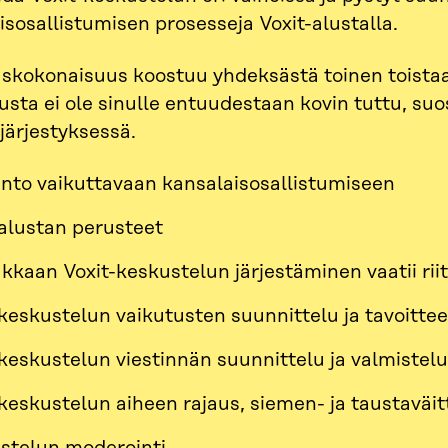
isosallistumisen prosesseja Voxit-alustalla.
skokonaisuus koostuu yhdeksästä toinen toista
lusta ei ole sinulle entuudestaan kovin tuttu, su
ärjestyksessä.
nto vaikuttavaan kansalaisosallistumiseen
-alustan perusteet
kaan Voxit-keskustelun järjestäminen vaatii riit
-keskustelun vaikutusten suunnittelu ja tavoitte
keskustelun viestinnän suunnittelu ja valmistelu
keskustelun aiheen rajaus, siemen- ja taustaväit