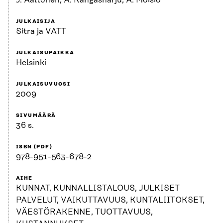
J. Aaltonen, A. Kangasharju, A. Moisio
JULKAISIJA
Sitra ja VATT
JULKAISUPAIKKA
Helsinki
JULKAISUVUOSI
2009
SIVUMÄÄRÄ
36 s.
ISBN (PDF)
978-951-563-678-2
AIHE
KUNNAT, KUNNALLISTALOUS, JULKISET
PALVELUT, VAIKUTTAVUUS, KUNTALIITOKSET,
VÄESTÖRAKENNE, TUOTTAVUUS,