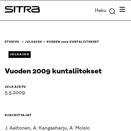
Siirry
Valik
Haku
suoraan
Sitra
sisältöön
↓
ETUSIVU
JULKAISU
VUODEN 2009 KUNTALIITOKSET
JULKAISU
Vuoden 2009 kuntaliitokset
JULKAISTU
5.5.2009
KIRJOITTAJAT
J. Aaltonen, A. Kangasharju, A. Moisio