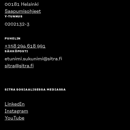
00181 Helsinki
Saapumisohjeet
Y-TUNNUS
0202132-3
PUHELIN
+358 294 618 991
SÄHKÖPOSTI
etunimi.sukunimi@sitra.fi
sitra@sitra.fi
SITRA SOSIAALISESSA MEDIASSA
LinkedIn
Instagram
YouTube