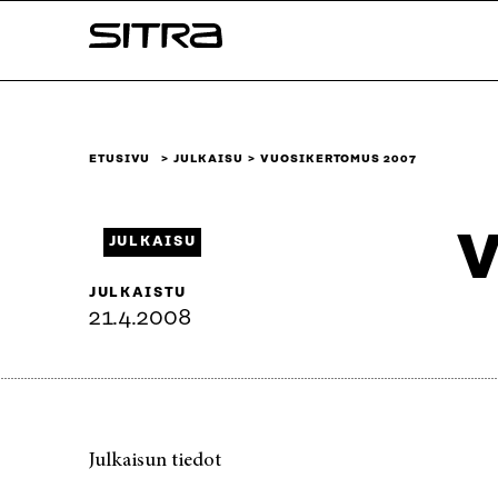
Siirry
Sitra
suoraan
sisältöön
↓
ETUSIVU
JULKAISU
VUOSIKERTOMUS 2007
V
JULKAISU
JULKAISTU
21.4.2008
Julkaisun tiedot