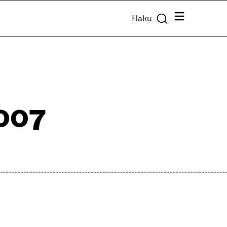
Valikko
Haku
007