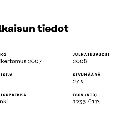
lkaisun tiedot
KKO
JULKAISUVUOSI
ikertomus 2007
2008
ISIJA
SIVUMÄÄRÄ
27 s.
AISUPAIKKA
ISSN (NID)
nki
1235-6174