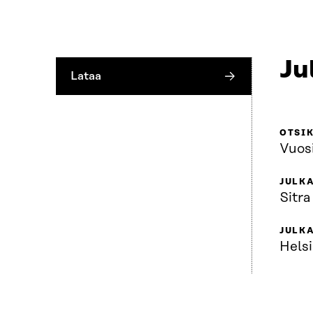
Ju
Lataa
OTSI
Vuos
JULKA
Sitra
JULK
Helsi