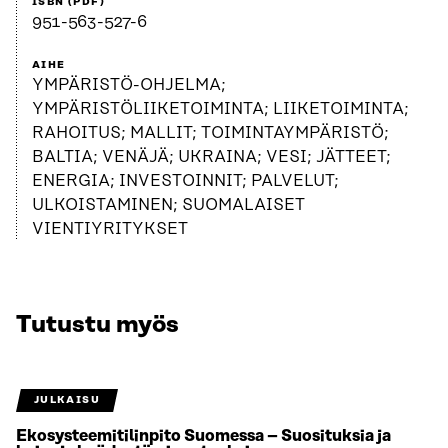
ISBN (PDF)
951-563-527-6
AIHE
YMPÄRISTÖ-OHJELMA;
YMPÄRISTÖLIIKETOIMINTA; LIIKETOIMINTA;
RAHOITUS; MALLIT; TOIMINTAYMPÄRISTÖ;
BALTIA; VENÄJÄ; UKRAINA; VESI; JÄTTEET;
ENERGIA; INVESTOINNIT; PALVELUT;
ULKOISTAMINEN; SUOMALAISET
VIENTIYRITYKSET
Tutustu myös
JULKAISU
Ekosysteemitilinpito Suomessa – Suosituksia ja