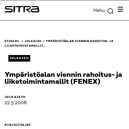
Siirry
Valik
Haku
suoraan
Sitra
sisältöön
↓
ETUSIVU
JULKAISU
YMPÄRISTÖALAN VIENNIN RAHOITUS- JA
LIIKETOIMINTAMALLIT…
JULKAISU
Ympäristöalan viennin rahoitus- ja
liiketoimintamallit (FENEX)
JULKAISTU
22.5.2006
KIRJOITTAJAT