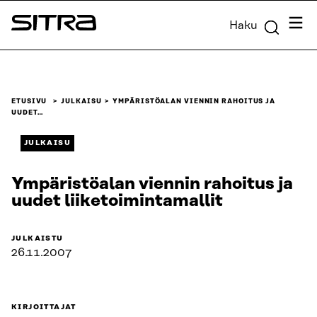
Siirry
Valik
Haku
suoraan
Sitra
sisältöön
↓
ETUSIVU
JULKAISU
YMPÄRISTÖALAN VIENNIN RAHOITUS JA
UUDET…
JULKAISU
Ympäristöalan viennin rahoitus ja
uudet liiketoimintamallit
JULKAISTU
26.11.2007
KIRJOITTAJAT