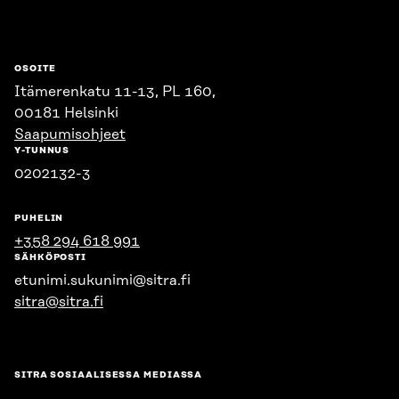
OSOITE
Itämerenkatu 11-13, PL 160,
00181 Helsinki
Saapumisohjeet
Y-TUNNUS
0202132-3
PUHELIN
+358 294 618 991
SÄHKÖPOSTI
etunimi.sukunimi@sitra.fi
sitra@sitra.fi
SITRA SOSIAALISESSA MEDIASSA