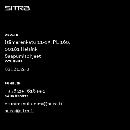
Sitra
OSOITE
Itämerenkatu 11-13, PL 160,
00181 Helsinki
Saapumisohjeet
Y-TUNNUS
0202132-3
PUHELIN
+358 294 618 991
SÄHKÖPOSTI
etunimi.sukunimi@sitra.fi
sitra@sitra.fi