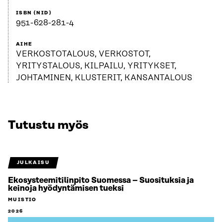
ISBN (NID)
951-628-281-4
AIHE
VERKOSTOTALOUS, VERKOSTOT,
YRITYSTALOUS, KILPAILU, YRITYKSET,
JOHTAMINEN, KLUSTERIT, KANSANTALOUS
Tutustu myös
JULKAISU
Ekosysteemitilinpito Suomessa – Suosituksia ja
keinoja hyödyntämisen tueksi
MUISTIO
2026