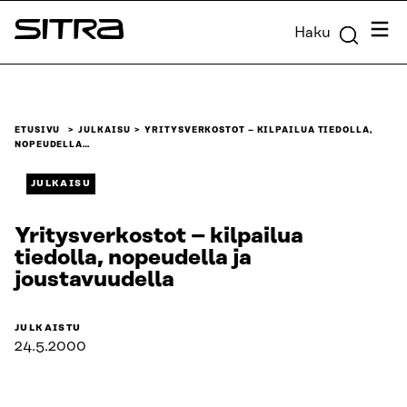
Siirry
Valik
Haku
suoraan
Sitra
sisältöön
↓
ETUSIVU
JULKAISU
YRITYSVERKOSTOT – KILPAILUA TIEDOLLA,
NOPEUDELLA…
JULKAISU
Yritysverkostot – kilpailua
tiedolla, nopeudella ja
joustavuudella
JULKAISTU
24.5.2000