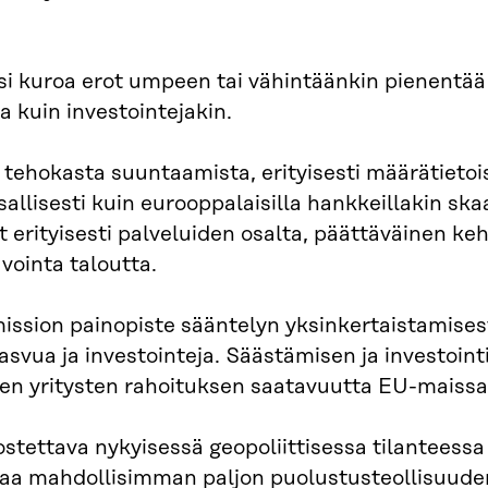
i kuroa erot umpeen tai vähintäänkin pienentää
a kuin investointejakin.
 tehokasta suuntaamista, erityisesti määrätieto
llisesti kuin eurooppalaisilla hankkeillakin skaa
t erityisesti palveluiden osalta, päättäväinen ke
ointa taloutta.
ssion painopiste sääntelyn yksinkertaistamises
 kasvua ja investointeja. Säästämisen ja investoin
vien yritysten rahoituksen saatavuutta EU-maissa
tettava nykyisessä geopoliittisessa tilanteess
ntaa mahdollisimman paljon puolustusteollisuuden