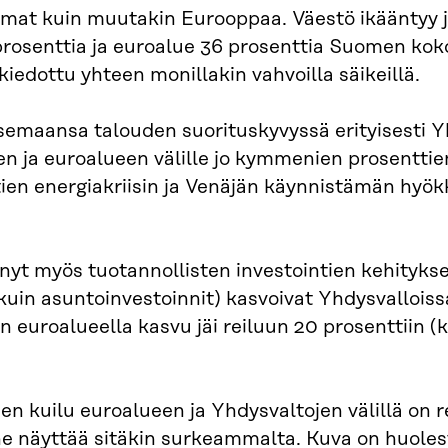
mat kuin muutakin Eurooppaa. Väestö ikääntyy 
rosenttia ja euroalue 36 prosenttia Suomen kok
edottu yhteen monillakin vahvoilla säikeillä.
emaansa talouden suorituskyvyssä erityisesti Yh
n ja euroalueen välille jo kymmenien prosenttien
tien energiakriisin ja Venäjän käynnistämän hyö
nyt myös tuotannollisten investointien kehityk
kuin asuntoinvestoinnit) kasvoivat Yhdysvalloiss
n euroalueella kasvu jäi reiluun 20 prosenttiin 
en kuilu euroalueen ja Yhdysvaltojen välillä on r
ne näyttää sitäkin surkeammalta. Kuva on huolest