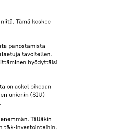
 niitä. Tämä koskee
ista panostamista
laetuja tavoitellen.
hittäminen hyödyttäisi
ta on askel oikeaan
tien unionin (SIU)
.
a enemmän. Tälläkin
 t&k-investointeihin,