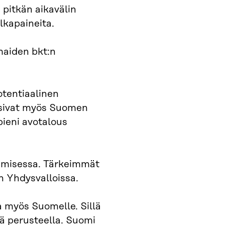
i pitkän aikavälin
lkapaineita.
maiden bkt:n
otentiaalinen
aisivat myös Suomen
ieni avotalous
tamisessa. Tärkeimmät
n Yhdysvalloissa.
a myös Suomelle. Sillä
ä perusteella. Suomi