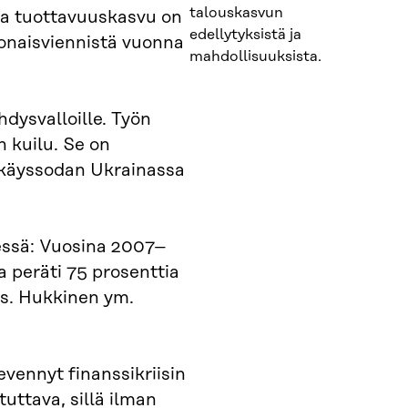
talouskasvun
ja tuottavuuskasvu on
edellytyksistä ja
onaisviennistä vuonna
mahdollisuuksista.
dysvalloille. Työn
 kuilu. Se on
kkäyssodan Ukrainassa
sessä: Vuosina 2007–
a peräti 75 prosenttia
(ks. Hukkinen ym.
evennyt finanssikriisin
uttava, sillä ilman