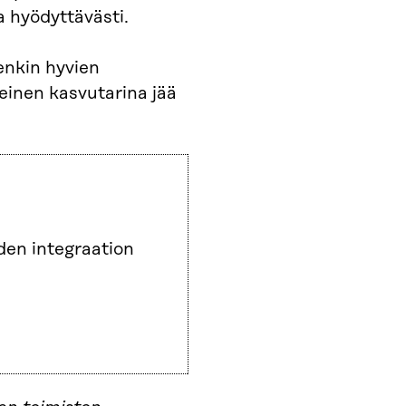
 hyödyttävästi.
enkin hyvien
teinen kasvutarina jää
den integraation