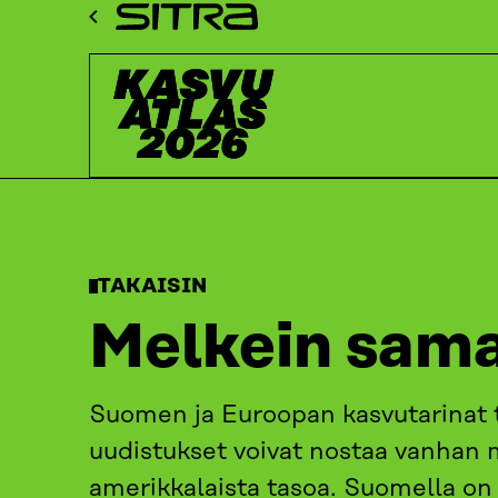
Siirry
Sitra
suoraan
Kasvuatlas
sisältöön
↓
ETUSIVU
KASVUATLAS
2026
KASVUKATSAUKSET: T
TAKAISIN
Melkein sama
Suomen ja Euroopan kasvutarinat tu
uudistukset voivat nostaa vanhan
amerikkalaista tasoa. Suomella on