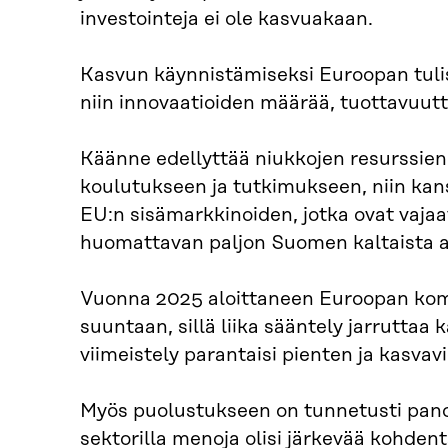
investointeja ei ole kasvuakaan.
Kasvun käynnistämiseksi Euroopan tulis
niin innovaatioiden määrää, tuottavuutt
Käänne edellyttää niukkojen resurssien
koulutukseen ja tutkimukseen, niin kansa
EU:n sisämarkkinoiden, jotka ovat vajaa
huomattavan paljon Suomen kaltaista av
Vuonna 2025 aloittaneen Euroopan komi
suuntaan, sillä liika sääntely jarruttaa
viimeistely parantaisi pienten ja kasva
Myös puolustukseen on tunnetusti panos
sektorilla menoja olisi järkevää kohde