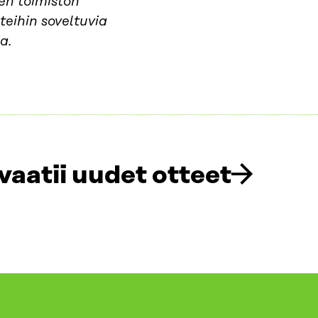
en toimiston
teihin soveltuvia
a.
 vaatii uudet otteet