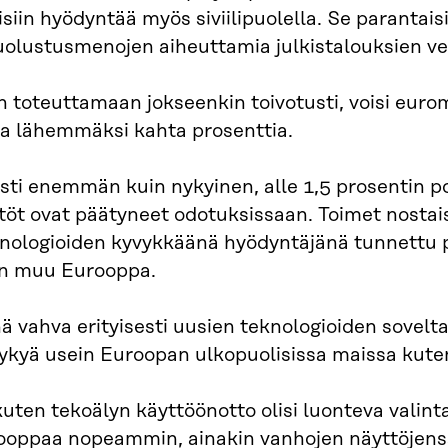
aisiin hyödyntää myös siviilipuolella. Se parantais
uolustusmenojen aiheuttamia julkistalouksien ve
in toteuttamaan jokseenkin toivotusti, voisi euro
na lähemmäksi kahta prosenttia.
västi enemmän kuin nykyinen, alle 1,5 prosentin p
estöt ovat päätyneet odotuksissaan. Toimet nost
knologioiden kyvykkäänä hyödyntäjänä tunnettu p
in muu Eurooppa.
 vahva erityisesti uusien teknologioiden sovel
nykyä usein Euroopan ulkopuolisissa maissa kute
uten tekoälyn käyttöönotto olisi luonteva valint
rooppaa nopeammin, ainakin vanhojen näyttöjens