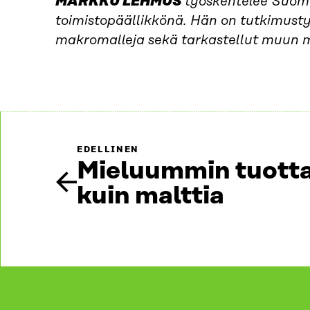
MARKKU LEHMUS
työskentelee Suome
toimistopäällikkönä. Hän on tutkimustyö
makromalleja sekä tarkastellut muun m
EDELLINEN
Mieluummin tuott
kuin malttia