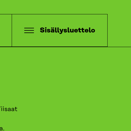
Sisällysluettelo
iisaat
a.