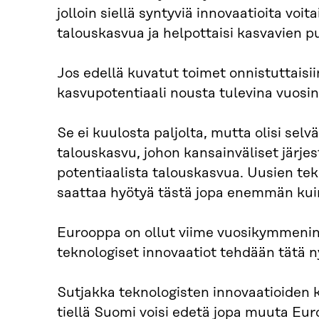
jolloin siellä syntyviä innovaatioita voit
talouskasvua ja helpottaisi kasvavien p
Jos edellä kuvatut toimet onnistuttaisi
kasvupotentiaali nousta tulevina vuosi
Se ei kuulosta paljolta, mutta olisi sel
talouskasvu, johon kansainväliset järj
potentiaalista talouskasvua. Uusien te
saattaa hyötyä tästä jopa enemmän ku
Eurooppa on ollut viime vuosikymmeninä
teknologiset innovaatiot tehdään tätä 
Sutjakka teknologisten innovaatioiden k
tiellä Suomi voisi edetä jopa muuta Eu