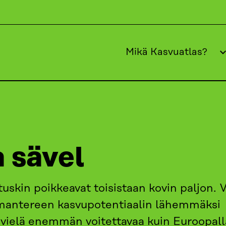
Mikä Kasvuatlas?
UOTANTOPÄÄOMA
MELKEIN SAMA SÄVEL
 sävel
skin poikkeavat toisistaan kovin paljon. V
 mantereen kasvupotentiaalin lähemmäksi
 vielä enemmän voitettavaa kuin Euroopall