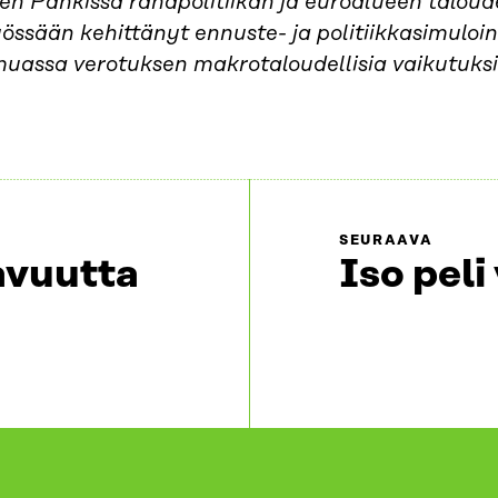
n Pankissa rahapolitiikan ja euroalueen taloud
ssään kehittänyt ennuste- ja politiikkasimuloin
uassa verotuksen makrotaloudellisia vaikutuksi
SEURAAVA
avuutta
Iso peli