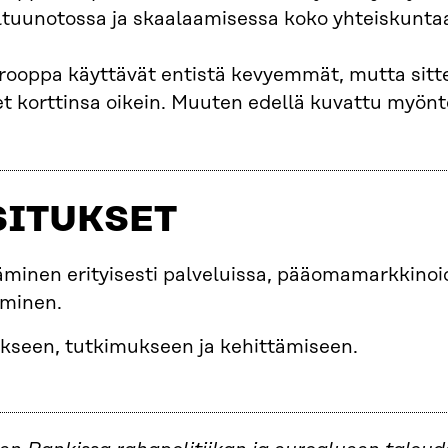
altuunotossa ja skaalaamisessa koko yhteiskuntaa
Eurooppa käyttävät entistä kevyemmät, mutta sitt
set korttinsa oikein. Muuten edellä kuvattu myön
SITUKSET
äminen erityisesti palveluissa, pääomamarkkinoi
aminen.
ukseen, tutkimukseen ja kehittämiseen.