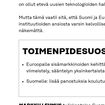
on ollut etevä uusien teknologioiden h
Mutta tämä vaatii sitä, että Suomi ja 
instituutioiden ansiosta varsin kelvolli
näkemättä.
TOIMENPIDESUO
Euroopalle sisämarkkinoiden kehitt
viimeistely, sääntelyn yksinkertaist
Suomelle: lisää panostuksia koulut