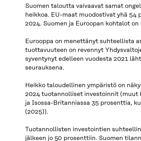
Suomen taloutta vaivaavat samat ongel
heikkoa. EU-maat muodostivat yhä 54 p
2024. Suomen ja Euroopan kohtalot on ki
Eurooppa on menettänyt suhteellista as
tuottavuuteen on revennyt Yhdysvaltoje
syventynyt edelleen vuodesta 2021 läh
seurauksena.
Heikko taloudellinen ympäristö on näky
2024 tuotannolliset investoinnit (muut 
ja Isossa-Britanniassa 35 prosenttia, ku
(2025)).
Tuotannollisten investointien suhteellin
jälkeen jo 50 prosenttiin. Suomen tilan