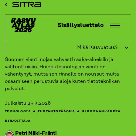
Siirry
ETUSIVU
KASVUATLAS
2026
KASVUKATSAUKSET:
Sitra
TUOTANTOPÄÄOMA
PALUU MENNEISYYTEEN?
suoraan
sisältöön
Kasvuatlas
Sisällysluettelo
↓
TAKAISIN
Paluu menneisyyteen?
Mikä Kasvuatlas?
Suomen vienti nojaa vahvasti raaka-aineisiin ja
välituotteisiin. Huipputeknologian vienti on
vähentynyt, mutta sen rinnalle on noussut muita
osaamiseen perustuvia aloja kuten tietotekniikan
palvelut.
Julkaistu
25.3.2026
TEKNOLOGIA
TUOTANTOPÄÄOMA
ULKOMAANKAUPPA
KIRJOITTAJA
Petri Mäki-Fränti