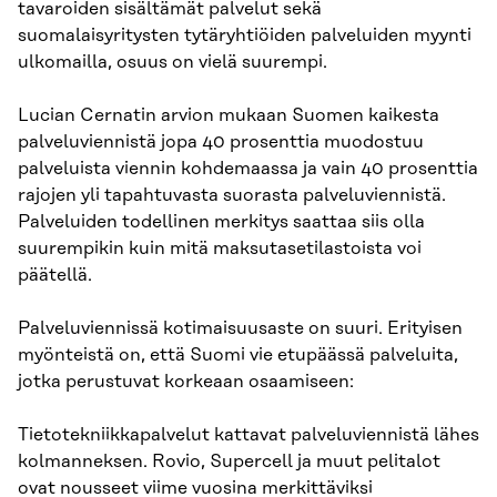
tavaroiden sisältämät palvelut sekä
suomalaisyritysten tytäryhtiöiden palveluiden myynti
ulkomailla, osuus on vielä suurempi.
Lucian Cernatin arvion mukaan Suomen kaikesta
palveluviennistä jopa 40 prosenttia muodostuu
palveluista viennin kohdemaassa ja vain 40 prosenttia
rajojen yli tapahtuvasta suorasta palveluviennistä.
Palveluiden todellinen merkitys saattaa siis olla
suurempikin kuin mitä maksutasetilastoista voi
päätellä.
Palveluviennissä kotimaisuusaste on suuri. Erityisen
myönteistä on, että Suomi vie etupäässä palveluita,
jotka perustuvat korkeaan osaamiseen:
Tietotekniikkapalvelut kattavat palveluviennistä lähes
kolmanneksen. Rovio, Supercell ja muut pelitalot
ovat nousseet viime vuosina merkittäviksi