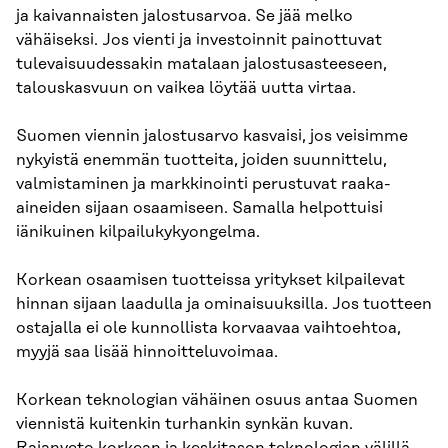
ja kaivannaisten jalostusarvoa. Se jää melko
vähäiseksi. Jos vienti ja investoinnit painottuvat
tulevaisuudessakin matalaan jalostusasteeseen,
talouskasvuun on vaikea löytää uutta virtaa.
Suomen viennin jalostusarvo kasvaisi, jos veisimme
nykyistä enemmän tuotteita, joiden suunnittelu,
valmistaminen ja markkinointi perustuvat raaka-
aineiden sijaan osaamiseen. Samalla helpottuisi
iänikuinen kilpailukykyongelma.
Korkean osaamisen tuotteissa yritykset kilpailevat
hinnan sijaan laadulla ja ominaisuuksilla. Jos tuotteen
ostajalla ei ole kunnollista korvaavaa vaihtoehtoa,
myyjä saa lisää hinnoitteluvoimaa.
Korkean teknologian vähäinen osuus antaa Suomen
viennistä kuitenkin turhankin synkän kuvan.
Rajanveto korkean ja keskitason teknologian välillä