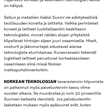
on häilyvä.
Sellun ja metallien lisäksi Suomi vie edistyksellisiä
teollisuuden koneita ja laitteita. Vaikka perinteiset
koneet ja laitteet luokitellaankin keskitason
teknologiaksi, monet näiden alojen yrityksistä
kilpailevat hintojen sijaan juuri osaamisella. Hissit,
nosturit ja jäänmurtajat edustavat alansa
teknologista eturintamaa. Konecranesin tekemät
logistiset laitteet perustuvat korkeatasoiseen
osaamiseen siinä missä Nokian
matkapuhelinverkotkin.
KORKEAN TEKNOLOGIAN
tavaraviennin hiipumista
on paikannut myös palveluviennin kasvu viime
vuosien aikana. Se muodostaa jo noin 30 prosenttia
Suomen kaikesta viennistä. Jos palveluvientiin
lasketaan mukaan myös epäsuorat erät, kuten