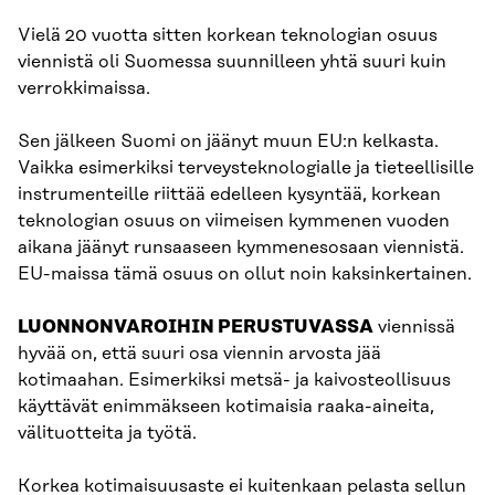
Vielä 20 vuotta sitten korkean teknologian osuus
viennistä oli Suomessa suunnilleen yhtä suuri kuin
verrokkimaissa.
Sen jälkeen Suomi on jäänyt muun EU:n kelkasta.
Vaikka esimerkiksi terveysteknologialle ja tieteellisille
instrumenteille riittää edelleen kysyntää, korkean
teknologian osuus on viimeisen kymmenen vuoden
aikana jäänyt runsaaseen kymmenesosaan viennistä.
EU-maissa tämä osuus on ollut noin kaksinkertainen.
LUONNONVAROIHIN PERUSTUVASSA
viennissä
hyvää on, että suuri osa viennin arvosta jää
kotimaahan. Esimerkiksi metsä- ja kaivosteollisuus
käyttävät enimmäkseen kotimaisia raaka-aineita,
välituotteita ja työtä.
Korkea kotimaisuusaste ei kuitenkaan pelasta sellun