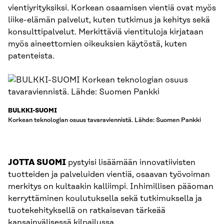
vientiyrityksiksi. Korkean osaamisen vientiä ovat myös
liike-elämän palvelut, kuten tutkimus ja kehitys sekä
konsulttipalvelut. Merkittäviä vientituloja kirjataan
myös aineettomien oikeuksien käytöstä, kuten
patenteista.
BULKKI-SUOMI
Korkean teknologian osuus tavaraviennistä. Lähde: Suomen Pankki
JOTTA SUOMI
pystyisi lisäämään innovatiivisten
tuotteiden ja palveluiden vientiä, osaavan työvoiman
merkitys on kultaakin kalliimpi. Inhimillisen pääoman
kerryttäminen koulutuksella sekä tutkimuksella ja
tuotekehityksellä on ratkaisevan tärkeää
kansainvälisessä kilpailussa.