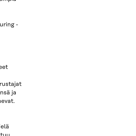
uring -
eet
rustajat
nsä ja
nevat.
ielä
htuu