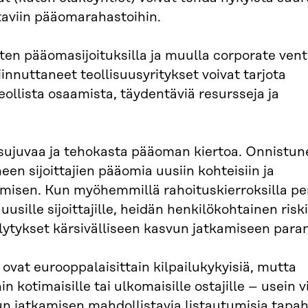
ittaviin pääomarahastoihin.
sten pääomasijoituksilla ja muulla corporate vent
innuttaneet teollisuusyritykset voivat tarjota
eollista osaamista, täydentäviä resursseja ja
sujuvaa ja tehokasta pääoman kiertoa. Onnistun
en sijoittajien pääomia uusiin kohteisiin ja
misen. Kun myöhemmillä rahoituskierroksilla pe
sille sijoittajille, heidän henkilökohtainen riski
lytykset kärsivälliseen kasvun jatkamiseen para
vat eurooppalaisittain kilpailukykyisiä, mutta
 kotimaisille tai ulkomaisille ostajille – usein v
un jatkamisen mahdollistavia listautumisia tapa