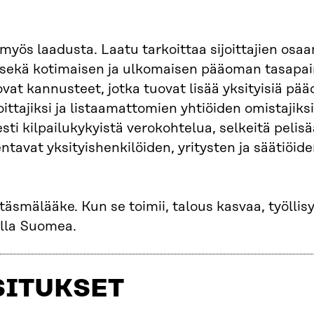
myös laadusta. Laatu tarkoittaa sijoittajien osaa
oja sekä kotimaisen ja ulkomaisen pääoman tasapai
at kannusteet, jotka tuovat lisää yksityisiä pä
oittajiksi ja listaamattomien yhtiöiden omistajiks
sti kilpailukykyistä verokohtelua, selkeitä pelis
ntavat yksityishenkilöiden, yritysten ja säätiöid
täsmälääke. Kun se toimii, talous kasvaa, työllis
illa Suomea.
SITUKSET