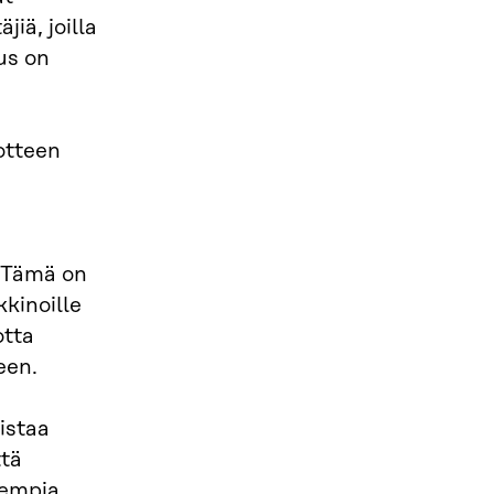
iä, joilla
us on
otteen
. Tämä on
kkinoille
otta
een.
istaa
ttä
urempia