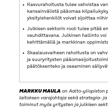
Kasvurahoitusta tulee vahvistaa var
kansainvälistä pääomaa kilpailukykyi
yksityishenkilöt voivat sijoittaa nii
Julkisen sektorin rooli tulee pitää e
vauhdittavana. Julkinen hallinto vo
kehittämällä ja markkinan oppimista
Skaalausvaiheen rahoitusta on vahv
ja suuryritysten pääomasijoitustoimi
päätöksenteko ja osaaminen säilyv
MARKKU MAULA
on Aalto-yliopiston 
laitoksen varajohtaja sekä strategia- j
toiminut myös yritysten ja julkisen se