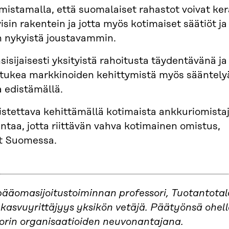
mistamalla, että suomalaiset rahastot voivat ker
sin rakentein ja jotta myös kotimaiset säätiöt ja
hin nykyistä joustavammin.
nsisijaisesti yksityistä rahoitusta täydentävänä ja
i tukea markkinoiden kehittymistä myös sääntely
 edistämällä.
istettava kehittämällä kotimaista ankkuriomista
ntaa, jotta riittävän vahva kotimainen omistus,
ät Suomessa.
pääomasijoitustoiminnan professori, Tuotantota
a kasvuyrittäjyys yksikön vetäjä. Päätyönsä ohel
ktorin organisaatioiden neuvonantajana.