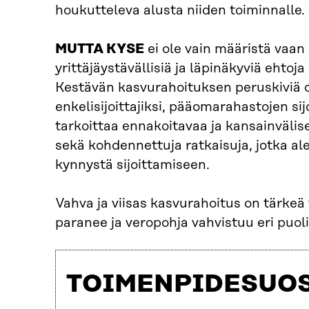
houkutteleva alusta niiden toiminnalle.
MUTTA KYSE
ei ole vain määristä vaan 
yrittäjäystävällisiä ja läpinäkyviä eht
Kestävän kasvurahoituksen peruskiviä ov
enkelisijoittajiksi, pääomarahastojen sij
tarkoittaa ennakoitavaa ja kansainvälise
sekä kohdennettuja ratkaisuja, jotka ale
kynnystä sijoittamiseen.
Vahva ja viisas kasvurahoitus on tärkeä 
paranee ja veropohja vahvistuu eri puol
TOIMENPIDESUO