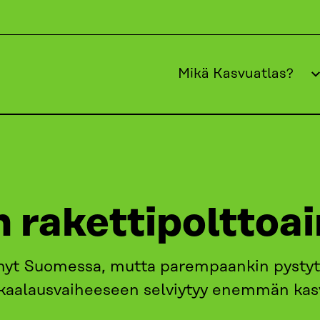
Mikä Kasvuatlas?
UOTANTOPÄÄOMA
VIISAS RAHA ON RAKETTIPOLTTOAINE
n rakettipolttoa
tynyt Suomessa, mutta parempaankin pysty
 skaalausvaiheeseen selviytyy enemmän ka