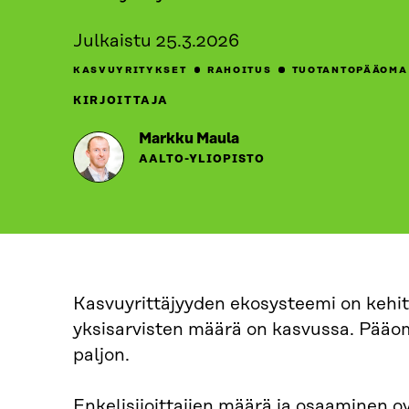
Julkaistu
25.3.2026
KASVUYRITYKSET
RAHOITUS
TUOTANTOPÄÄOMA
KIRJOITTAJA
Markku Maula
AALTO-YLIOPISTO
Kasvuyrittäjyyden ekosysteemi on kehi
yksisarvisten määrä on kasvussa. Pääom
paljon.
Enkelisijoittajien määrä ja osaaminen o