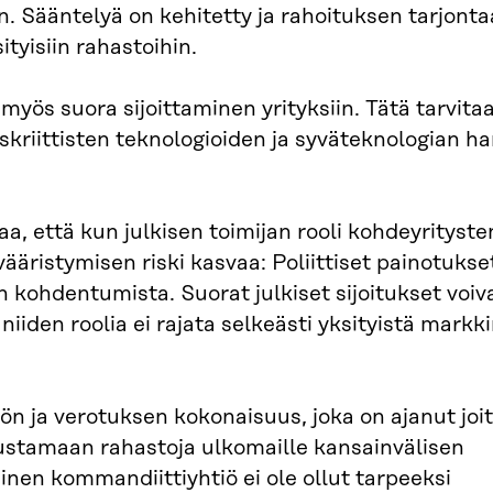
 Sääntelyä on kehitetty ja rahoituksen tarjonta
sityisiin rahastoihin.
myös suora sijoittaminen yrityksiin. Tätä tarvita
uuskriittisten teknologioiden ja syväteknologian 
a, että kun julkisen toimijan rooli kohdeyrityste
äristymisen riski kasvaa: Poliittiset painotukse
n kohdentumista. Suorat julkiset sijoitukset voi
 niiden roolia ei rajata selkeästi yksityistä markk
n ja verotuksen kokonaisuus, joka on ajanut joi
ustamaan rahastoja ulkomaille kansainvälisen
nen kommandiittiyhtiö ei ole ollut tarpeeksi