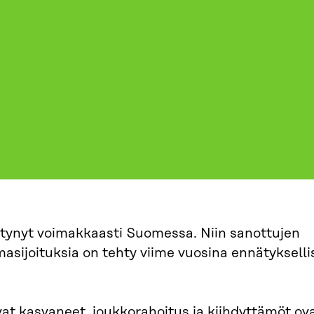
ttynyt voimakkaasti Suomessa. Niin sanottujen
asijoituksia on tehty viime vuosina ennätykselli
vat kasvaneet, joukkorahoitus ja kiihdyttämöt ov