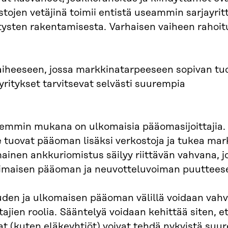
tojen vetäjinä toimii entistä useammin sarjayrittäj
ysten rakentamisesta. Varhaisen vaiheen rahoit
aiheeseen, jossa markkinatarpeeseen sopivan tu
ritykset tarvitsevat selvästi suurempia
isemmin mukana on ulkomaisia pääomasijoittajia
 ne tuovat pääoman lisäksi verkostoja ja tukea mar
ainen ankkuriomistus säilyy riittävän vahvana, j
timaisen pääoman ja neuvotteluvoiman puuttees
den ja ulkomaisen pääoman välillä voidaan vahv
ajien roolia. Sääntelyä voidaan kehittää siten, e
ajat (kuten eläkeyhtiöt) voivat tehdä nykyistä su