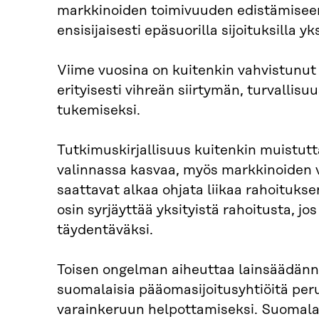
markkinoiden toimivuuden edistämiseen.
ensisijaisesti epäsuorilla sijoituksilla yk
Viime vuosina on kuitenkin vahvistunut 
erityisesti vihreän siirtymän, turvallis
tukemiseksi.
Tutkimuskirjallisuus kuitenkin muistutta
valinnassa kasvaa, myös markkinoiden vä
saattavat alkaa ohjata liikaa rahoitukse
osin syrjäyttää yksityistä rahoitusta, jos
täydentäväksi.
Toisen ongelman aiheuttaa lainsäädännö
suomalaisia pääomasijoitusyhtiöitä per
varainkeruun helpottamiseksi. Suomalai