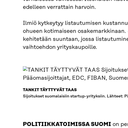
edelleen verrattain harvoin.
Ilmiö kytkeytyy listautumisen kustannuk
ohueen kotimaiseen osakemarkkinaan. Si
kehitetään suuntaan, jossa listautumin
vaihtoehdon yrityskaupoille.
TANKIT TÄYTTYVÄT TAAS
Sijoitukset suomalaisiin startup-yrityksiin. Lähteet
POLITIIKKATOIMISSA SUOMI
on per