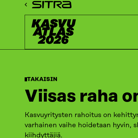
Siirry
Sitra
suoraan
Kasvuatlas
sisältöön
↓
ETUSIVU
KASVUATLAS
2026
KASVUKATSAUKSET: T
TAKAISIN
Viisas raha o
Kasvuyritysten rahoitus on kehit
varhainen vaihe hoidetaan hyvin,
kiihdyttäjiä.