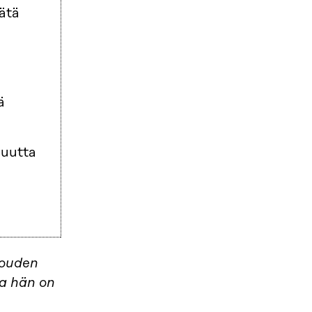
ätä
ä
juutta
louden
la hän on