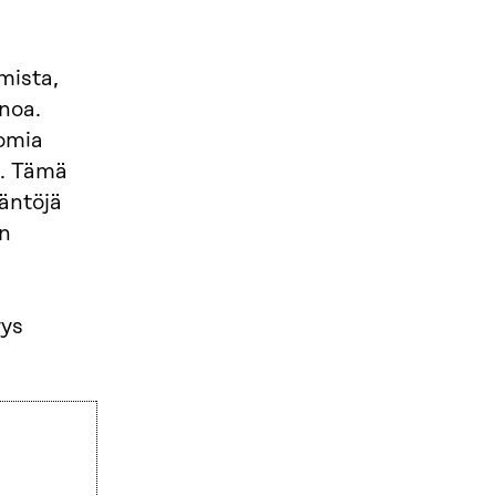
mista,
noa.
äomia
i. Tämä
ääntöjä
en
yys