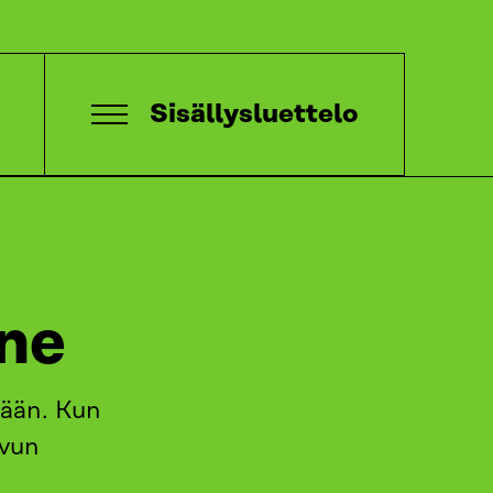
Sisällysluettelo
ine
tään. Kun
svun