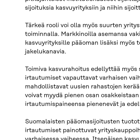
sijoituksia kasvuyrityksiin ja niihin sijo
Tärkeä rooli voi olla myös suurten yrity
toiminnalla. Markkinoilla asemansa vaki
kasvuyrityksille pääoman lisäksi myös t
jakelukanavia.
Toimiva kasvurahoitus edellyttää myös 
irtautumiset vapauttavat varhaisen vaihe
mahdollistavat uusien rahastojen kerää
voivat myydä pienen osan osakkeistaan uu
irtautumispaineensa pienenevät ja edel
Suomalaisten pääomasijoitusten tuotot o
irtautumiset painottuvat yrityskauppoihin
varhaisessa vaiheessa. Itsenäisen kasv