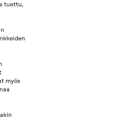
a tuettu,
an
hankkeiden
n
t
vat myös
inaa
takin