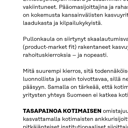
vakiintuneet. Pääomasijoittajina ja rahas
on kokemusta kansainvälisten kasvuyrit
laadukasta ja kilpailukykyistä.
Pullonkaula on siirtynyt skaalautumisv
(product-market fit) rakentaneet kasvuy
rahoituskierroksia – ja nopeasti.
Mitä suurempi kierros, sitä todennäkö
luonnollista ja usein toivottavaa, sillä
pääsyyn. Samalla on tärkeää, että kotim
yritysten yhteys Suomeen ei katkea ko
TASAPAINOA KOTIMAISEN
omistajuu
kasvattamalla kotimaisten ankkurisijoitt
pitkäjänteiset institutionaaliset sijoitt