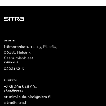
Sitra
OSOITE
Itämerenkatu 11-13, PL 160,
00181 Helsinki
Saapumisohjeet
Y-TUNNUS
0202132-3
PUHELIN
+358 294 618 991
SÄHKÖPOSTI
etunimi.sukunimi@sitra.fi
sitra@sitra.fi