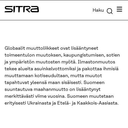
Siirry
Valik
Haku
suoraan
Sitra
sisältöön
↓
Globaalit muuttoliikkeet ovat lisääntyneet
toimeentulon muutoksen, kaupungistumisen, sotien
ja ympäristön muutosten myötä. Ilmastonmuutos
tekee alueita asuinkelvottomiksi ja pakottaa ihmisiä
muuttamaan kotiseudultaan, mutta muutot
tapahtuvat yleensä maan sisäisesti. Suomeen
suuntautuva maahanmuutto on lisääntynyt
merkittävästi viime vuosina. Suomeen muutetaan
erityisesti Ukrainasta ja Etelä- ja Kaakkois-Aasiasta.