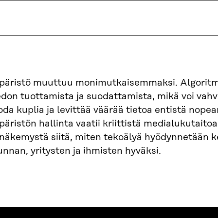
äristö muuttuu monimutkaisemmaksi. Algoritmi
edon tuottamista ja suodattamista, mikä voi vahv
da kuplia ja levittää väärää tietoa entistä nope
ristön hallinta vaatii kriittistä medialukutaitoa,
näkemystä siitä, miten tekoälyä hyödynnetään k
unnan, yritysten ja ihmisten hyväksi.