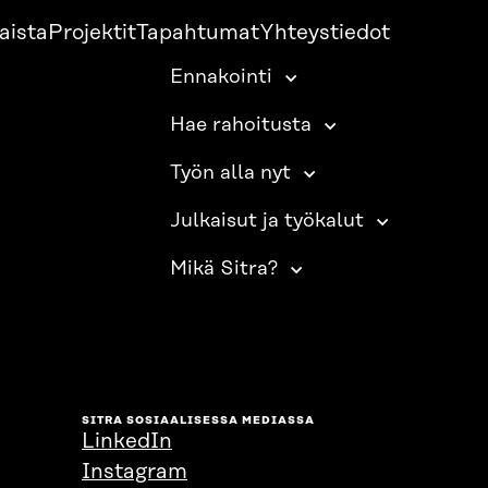
aista
Projektit
Tapahtumat
Yhteystiedot
Ennakointi
Hae rahoitusta
Työn alla nyt
Julkaisut ja työkalut
Mikä Sitra?
SITRA SOSIAALISESSA MEDIASSA
LinkedIn
Instagram