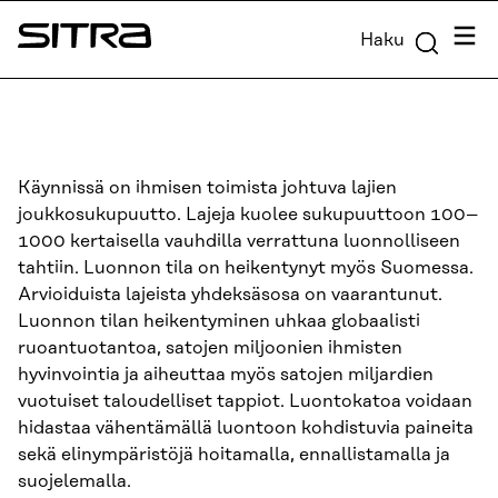
Siirry
Valik
Haku
suoraan
Sitra
sisältöön
↓
Käynnissä on ihmisen toimista johtuva lajien
joukkosukupuutto. Lajeja kuolee sukupuuttoon 100–
1000 kertaisella vauhdilla verrattuna luonnolliseen
tahtiin. Luonnon tila on heikentynyt myös Suomessa.
Arvioiduista lajeista yhdeksäsosa on vaarantunut.
Luonnon tilan heikentyminen uhkaa globaalisti
ruoantuotantoa, satojen miljoonien ihmisten
hyvinvointia ja aiheuttaa myös satojen miljardien
vuotuiset taloudelliset tappiot. Luontokatoa voidaan
hidastaa vähentämällä luontoon kohdistuvia paineita
sekä elinympäristöjä hoitamalla, ennallistamalla ja
suojelemalla.