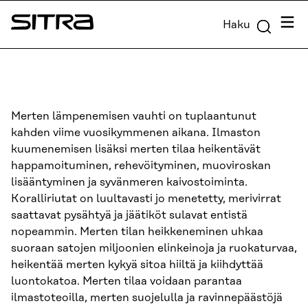
Siirry
Valik
Haku
suoraan
Sitra
sisältöön
↓
Merten lämpenemisen vauhti on tuplaantunut
kahden viime vuosikymmenen aikana. Ilmaston
kuumenemisen lisäksi merten tilaa heikentävät
happamoituminen, rehevöityminen, muoviroskan
lisääntyminen ja syvänmeren kaivostoiminta.
Koralliriutat on luultavasti jo menetetty, merivirrat
saattavat pysähtyä ja jäätiköt sulavat entistä
nopeammin. Merten tilan heikkeneminen uhkaa
suoraan satojen miljoonien elinkeinoja ja ruokaturvaa,
heikentää merten kykyä sitoa hiiltä ja kiihdyttää
luontokatoa. Merten tilaa voidaan parantaa
ilmastoteoilla, merten suojelulla ja ravinnepäästöjä