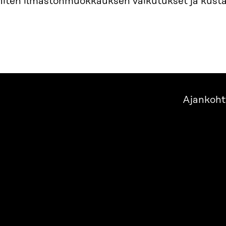
Miten ilmastonmuokkauksen vaikutukset ja kust
Ajankoht