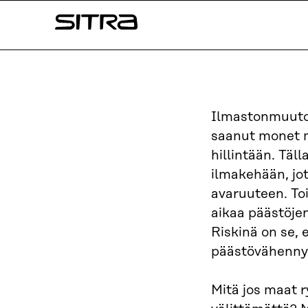
Siirry
Sitra
suoraan
sisältöön
↓
Ilmastonmuutok
saanut monet 
hillintään. Täl
ilmakehään, jot
avaruuteen. Toi
aikaa päästöje
Riskinä on se,
päästövähenny
Mitä jos maat 