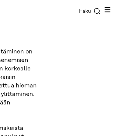
Valikko
Haku
ntäminen on
umenemisen
en korkealle
kaisin
stettua hieman
ylittäminen.
tään
iskeistä