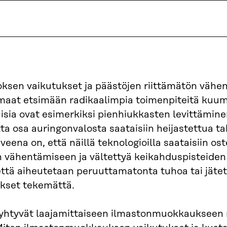
sen vaikutukset ja päästöjen riittämätön vähe
maat etsimään radikaalimpia toimenpiteitä ku
laisia ovat esimerkiksi pienhiukkasten levittämin
ta osa auringonvalosta saataisiin heijastettua ta
veena on, että näillä teknologioilla saataisiin o
n vähentämiseen ja vältettyä keikahduspisteiden 
 että aiheutetaan peruuttamatonta tuhoa tai jäte
kset tekemättä.
ryhtyvät laajamittaiseen ilmastonmuokkaukseen r