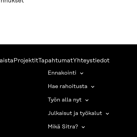
annukset
aista
Projektit
Tapahtumat
Yhteystiedot
Ennakointi
Hae rahoitusta
Työn alla nyt
Julkaisut ja työkalut
Mikä Sitra?