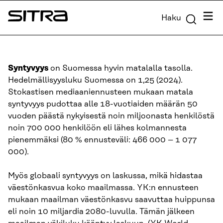
Siirry
Valik
Haku
suoraan
Sitra
sisältöön
↓
Syntyvyys
on Suomessa hyvin matalalla tasolla.
Hedelmällisyysluku Suomessa on 1,25 (2024).
Stokastisen mediaaniennusteen mukaan matala
syntyvyys pudottaa alle 18-vuotiaiden määrän 50
vuoden päästä nykyisestä noin miljoonasta henkilöstä
noin 700 000 henkilöön eli lähes kolmannesta
pienemmäksi (80 % ennusteväli: 466 000 – 1 077
000).
Myös globaali syntyvyys on laskussa, mikä hidastaa
väestönkasvua koko maailmassa. YK:n ennusteen
mukaan maailman väestönkasvu saavuttaa huippunsa
eli noin 10 miljardia 2080-luvulla. Tämän jälkeen