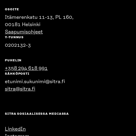
OSOITE
Itämerenkatu 11-13, PL 160,
00181 Helsinki
Saapumisohjeet
Y-TUNNUS
0202132-3
PUHELIN
+358 294 618 991
SÄHKÖPOSTI
etunimi.sukunimi@sitra.fi
sitra@sitra.fi
SITRA SOSIAALISESSA MEDIASSA
LinkedIn