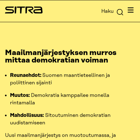
Siirry
Valik
Haku
suoraan
Sitra
sisältöön
↓
Maailmanjärjestyksen murros
mittaa demokratian voiman
Reunaehdot:
Suomen maantieteellinen ja
poliittinen sijainti
Muutos:
Demokratia kamppailee monella
rintamalla
Mahdollisuus:
Sitoutuminen demokratian
uudistamiseen
Uusi maailmanjärjestys on muotoutumassa, ja