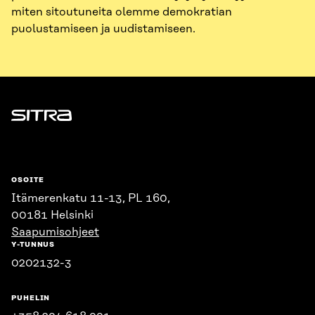
miten sitoutuneita olemme demokratian
puolustamiseen ja uudistamiseen.
Sitra
OSOITE
Itämerenkatu 11-13, PL 160,
00181 Helsinki
Saapumisohjeet
Y-TUNNUS
0202132-3
PUHELIN