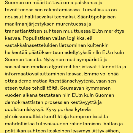
Suomen on määritettävä oma paikkansa ja
tavoitteensa sen rakentamisessa. Turvallisuus on
noussut hallitsevaksi teemaksi. Sääntöpohjaisen
maailmanjärjestyksen murentuessa ja
transatlanttisen suhteen muuttuessa EU:n merkitys
kasvaa. Populistisen vallan logiikka, eli
vastakkainasetteluiden lietsominen kuitenkin
heikentää päätöksenteon edellytyksiä niin EU:n kuin
Suomen tasolla. Nykyinen mediaympäristö ja
sosiaalisen median algoritmit kärjistävät tilannetta ja
informaatiovaikuttaminen kasvaa. Emme voi enää
ottaa demokratiaa itsestäänselvyytenä, vaan sen
eteen tulee tehdä töitä. Seuraavan kymmenen
vuoden aikana testataan niin EU:n kuin Suomen
demokraattisten prosessien kestävyyttä ja
uudistumiskykyä. Kyky purkaa kyteviä
yhteiskunnallisia konflikteja kompromisseilla
mahdollistaa tulevaisuuden rakentamisen. Vallan ja
politiikan suhteen keskeinen kysymys liittyy siihen,