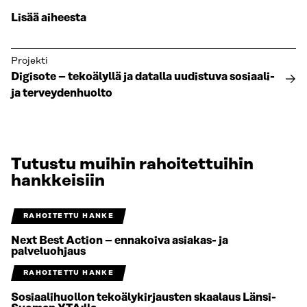
Lisää aiheesta
Projekti
Digisote – tekoälyllä ja datalla uudistuva sosiaali-
ja terveydenhuolto
Tutustu muihin rahoitettuihin
hankkeisiin
RAHOITETTU HANKE
Next Best Action – ennakoiva asiakas- ja
palveluohjaus
RAHOITETTU HANKE
Sosiaalihuollon tekoälykirjausten skaalaus Länsi-