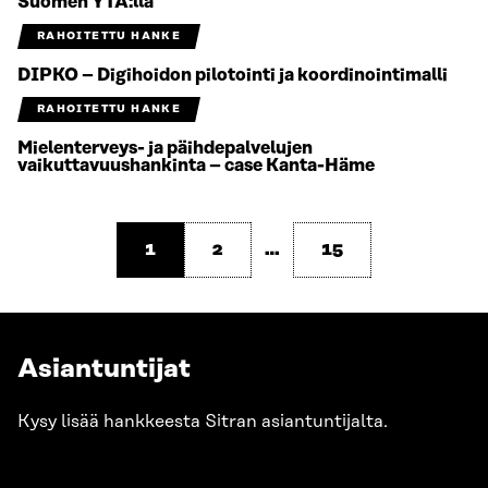
Suomen YTA:lla
RAHOITETTU HANKE
DIPKO – Digihoidon pilotointi ja koordinointimalli
RAHOITETTU HANKE
Mielenterveys- ja päihdepalvelujen
vaikuttavuushankinta – case Kanta-Häme
1
2
…
15
Asiantuntijat
Kysy lisää hankkeesta Sitran asiantuntijalta.