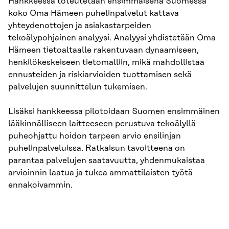
Hankkeessa toteutetaan ensimmäisenä Suomessa
koko Oma Hämeen puhelinpalvelut kattava
yhteydenottojen ja asiakastarpeiden
tekoälypohjainen analyysi. Analyysi yhdistetään Oma
Hämeen tietoaltaalle rakentuvaan dynaamiseen,
henkilökeskeiseen tietomalliin, mikä mahdollistaa
ennusteiden ja riskiarvioiden tuottamisen sekä
palvelujen suunnittelun tukemisen.
Lisäksi hankkeessa pilotoidaan Suomen ensimmäinen
lääkinnälliseen laitteeseen perustuva tekoälyllä
puheohjattu hoidon tarpeen arvio ensilinjan
puhelinpalveluissa. Ratkaisun tavoitteena on
parantaa palvelujen saatavuutta, yhdenmukaistaa
arvioinnin laatua ja tukea ammattilaisten työtä
ennakoivammin.