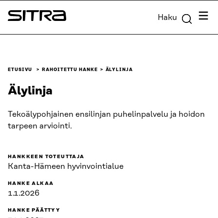
Siirry
Valik
Haku
suoraan
Sitra
sisältöön
↓
ETUSIVU
RAHOITETTU HANKE
ÄLYLINJA
Älylinja
Tekoälypohjainen ensilinjan puhelinpalvelu ja hoidon
tarpeen arviointi.
HANKKEEN TOTEUTTAJA
Kanta-Hämeen hyvinvointialue
HANKE ALKAA
1.1.2026
HANKE PÄÄTTYY