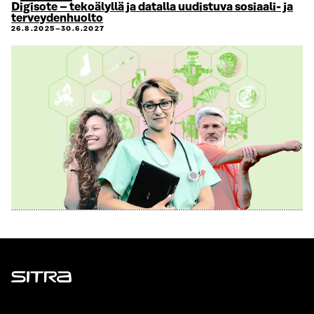
Digisote – tekoälyllä ja datalla uudistuva sosiaali- ja
terveydenhuolto
26.8.2025–30.6.2027
Sitra