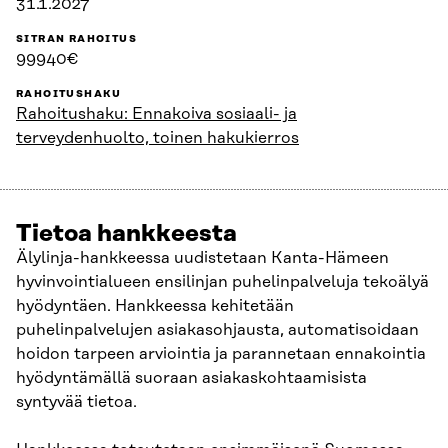
31.1.2027
SITRAN RAHOITUS
99940€
RAHOITUSHAKU
Rahoitushaku: Ennakoiva sosiaali- ja
terveydenhuolto, toinen hakukierros
Tietoa hankkeesta
Älylinja-hankkeessa uudistetaan Kanta-Hämeen
hyvinvointialueen ensilinjan puhelinpalveluja tekoälyä
hyödyntäen. Hankkeessa kehitetään
puhelinpalvelujen asiakasohjausta, automatisoidaan
hoidon tarpeen arviointia ja parannetaan ennakointia
hyödyntämällä suoraan asiakaskohtaamisista
syntyvää tietoa.