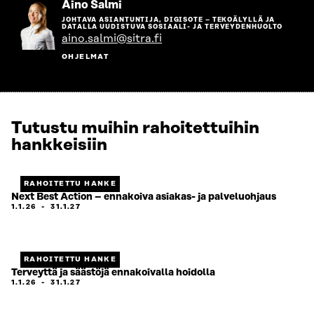
Siirry
Aino Salmi
henkilön
JOHTAVA ASIANTUNTIJA, DIGISOTE – TEKOÄLYLLÄ JA
sivulle
DATALLA UUDISTUVA SOSIAALI- JA TERVEYDENHUOLTO
aino.salmi@sitra.fi
OHJELMAT
Tutustu muihin rahoitettuihin
hankkeisiin
RAHOITETTU HANKE
Next Best Action – ennakoiva asiakas- ja palveluohjaus
1.1.26
-
31.1.27
RAHOITETTU HANKE
Terveyttä ja säästöjä ennakoivalla hoidolla
1.1.26
-
31.1.27