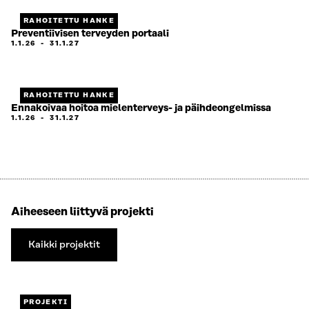
RAHOITETTU HANKE
Preventiivisen terveyden portaali
1.1.26
-
31.1.27
RAHOITETTU HANKE
Ennakoivaa hoitoa mielenterveys- ja päihdeongelmissa
1.1.26
-
31.1.27
Aiheeseen liittyvä projekti
Kaikki projektit
Kaikki
projektit
PROJEKTI