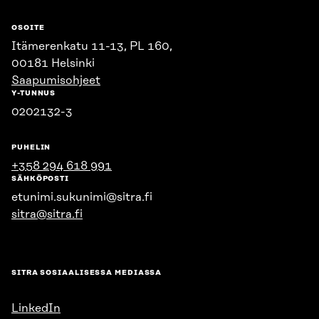
OSOITE
Itämerenkatu 11-13, PL 160,
00181 Helsinki
Saapumisohjeet
Y-TUNNUS
0202132-3
PUHELIN
+358 294 618 991
SÄHKÖPOSTI
etunimi.sukunimi@sitra.fi
sitra@sitra.fi
SITRA SOSIAALISESSA MEDIASSA
LinkedIn