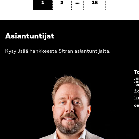
1
2
…
15
Asiantuntijat
Kysy lisää hankkeesta Sitran asiantuntijalta.
T
JO
JU
-O
+
to
O