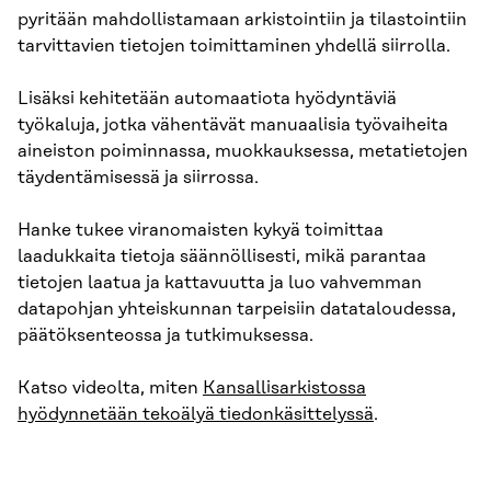
pyritään mahdollistamaan arkistointiin ja tilastointiin
tarvittavien tietojen toimittaminen yhdellä siirrolla.
Lisäksi kehitetään automaatiota hyödyntäviä
työkaluja, jotka vähentävät manuaalisia työvaiheita
aineiston poiminnassa, muokkauksessa, metatietojen
täydentämisessä ja siirrossa.
Hanke tukee viranomaisten kykyä toimittaa
laadukkaita tietoja säännöllisesti, mikä parantaa
tietojen laatua ja kattavuutta ja luo vahvemman
datapohjan yhteiskunnan tarpeisiin datataloudessa,
päätöksenteossa ja tutkimuksessa.
Katso videolta, miten
Kansallisarkistossa
hyödynnetään tekoälyä tiedonkäsittelyssä
.