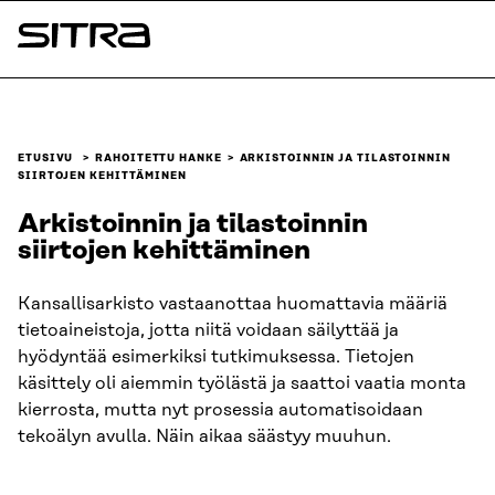
Siirry
suoraan
Sitra
sisältöön
↓
ETUSIVU
RAHOITETTU HANKE
ARKISTOINNIN JA TILASTOINNIN
SIIRTOJEN KEHITTÄMINEN
Arkistoinnin ja tilastoinnin
siirtojen kehittäminen
Kansallisarkisto vastaanottaa huomattavia määriä
tietoaineistoja, jotta niitä voidaan säilyttää ja
hyödyntää esimerkiksi tutkimuksessa. Tietojen
käsittely oli aiemmin työlästä ja saattoi vaatia monta
kierrosta, mutta nyt prosessia automatisoidaan
tekoälyn avulla. Näin aikaa säästyy muuhun.