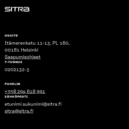
Sitra
OSOITE
Itämerenkatu 11-13, PL 160,
00181 Helsinki
Saapumisohjeet
Y-TUNNUS
0202132-3
PUHELIN
+358 294 618 991
SÄHKÖPOSTI
etunimi.sukunimi@sitra.fi
sitra@sitra.fi