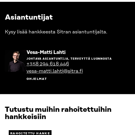
Asiantuntijat
Kysy lisää hankkeesta Sitran asiantuntijalta.
Siirry
Vesa-Matti Lahti
henkilön
JOHTAVA ASIANTUNTIJA, TERVEYTTÄ LUONNOSTA
sivulle
+358 294 618 446
vesa-matti.lahti@sitra.fi
OHJELMAT
Tutustu muihin rahoitettuihin
hankkeisiin
RAHOITETTU HANKE