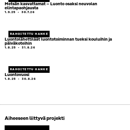
Metsän kasvattamat – Luonto osaksi neuvolan
elintapaohjausta
1.9.25
-
30.7.26
RAHOITETTU HANKE
Luontolähettiläät luontotoiminnan tueksi kouluihin ja
päiväkoteihin
1.8.25
-
31.8.26
RAHOITETTU HANKE
Luontovuosi
1.8.25
-
30.8.26
Aiheeseen liittyvä projekti