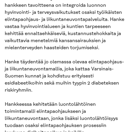
hankkeen tavoitteena on integroida luonnon
hyvinvointi- ja terveysvaikutukset osaksi työikäisten
elintapaohjaus- ja liikuntaneuvontapalveluita. Hanke
vastaa hyvinvointialueen ja kuntien tarpeeseen
kehittää ennaltaehkäiseviä, kustannustehokkaita ja
vaikuttavia menetelmiä kansansairauksien ja
mielenterveyden haasteiden torjumiseksi.
Hanke täydentää jo olemassa olevaa elintapaohjaus-
ja liikuntaneuvontamallia, joka kattaa Varsinais-
Suomen kunnat ja kohdistuu erityisesti
esidiabeetikoihin sekä muihin tyypin 2 diabeteksen
riskiryhmiin.
Hankkeessa kehitetään luontolähtöinen
toimintamalli elintapaohjaukseen ja
liikuntaneuvontaan, jonka lisäksi luontolähtöisyys
tuodaan osaksi elintapaohjauksen prosessiin