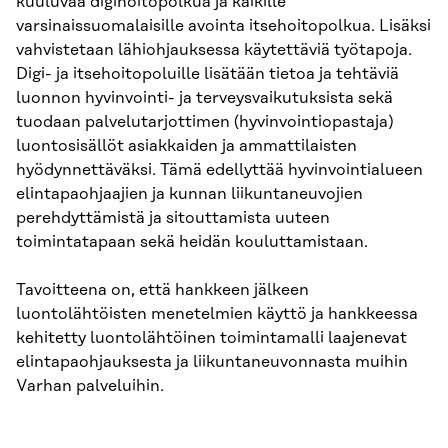
kuuluvaa digihoitopolkua ja kaikille
varsinaissuomalaisille avointa itsehoitopolkua. Lisäksi
vahvistetaan lähiohjauksessa käytettäviä työtapoja.
Digi- ja itsehoitopoluille lisätään tietoa ja tehtäviä
luonnon hyvinvointi- ja terveysvaikutuksista sekä
tuodaan palvelutarjottimen (hyvinvointiopastaja)
luontosisällöt asiakkaiden ja ammattilaisten
hyödynnettäväksi. Tämä edellyttää hyvinvointialueen
elintapaohjaajien ja kunnan liikuntaneuvojien
perehdyttämistä ja sitouttamista uuteen
toimintatapaan sekä heidän kouluttamistaan.
Tavoitteena on, että hankkeen jälkeen
luontolähtöisten menetelmien käyttö ja hankkeessa
kehitetty luontolähtöinen toimintamalli laajenevat
elintapaohjauksesta ja liikuntaneuvonnasta muihin
Varhan palveluihin.