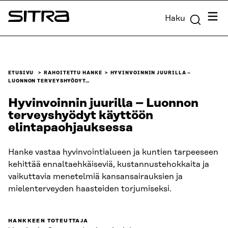
Siirry
Valik
Haku
suoraan
Sitra
sisältöön
↓
ETUSIVU
RAHOITETTU HANKE
HYVINVOINNIN JUURILLA –
LUONNON TERVEYSHYÖDYT…
Hyvinvoinnin juurilla – Luonnon
terveyshyödyt käyttöön
elintapaohjauksessa
Hanke vastaa hyvinvointialueen ja kuntien tarpeeseen
kehittää ennaltaehkäiseviä, kustannustehokkaita ja
vaikuttavia menetelmiä kansansairauksien ja
mielenterveyden haasteiden torjumiseksi.
HANKKEEN TOTEUTTAJA