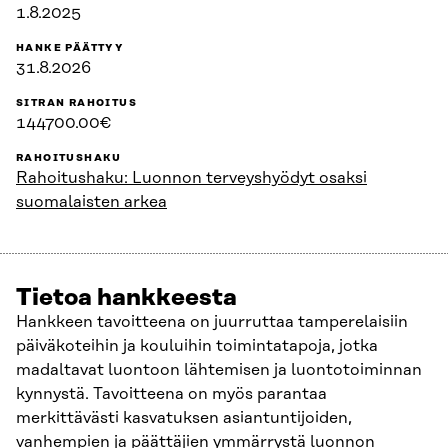
1.8.2025
HANKE PÄÄTTYY
31.8.2026
SITRAN RAHOITUS
144700.00€
RAHOITUSHAKU
Rahoitushaku: Luonnon terveyshyödyt osaksi
suomalaisten arkea
Tietoa hankkeesta
Hankkeen tavoitteena on juurruttaa tamperelaisiin
päiväkoteihin ja kouluihin toimintatapoja, jotka
madaltavat luontoon lähtemisen ja luontotoiminnan
kynnystä. Tavoitteena on myös parantaa
merkittävästi kasvatuksen asiantuntijoiden,
vanhempien ja päättäjien ymmärrystä luonnon