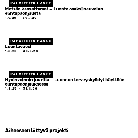
RAHOITETTU HANKE
Metsän kasvattamat – Luonto osaksi neuvolan
elintapaohjausta
1.9.25
-
30.7.26
RAHOITETTU HANKE
Luontovuosi
1.8.25
-
30.8.26
RAHOITETTU HANKE
Hyvinvoinnin juurilla – Luonnon terveyshyödyt käyttöön
elintapaohjauksessa
1.8.25
-
31.8.26
Aiheeseen liittyvä projekti