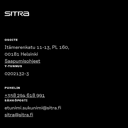
Sitra
OSOITE
Itämerenkatu 11-13, PL 160,
00181 Helsinki
Saapumisohjeet
Y-TUNNUS
0202132-3
PUHELIN
+358 294 618 991
SÄHKÖPOSTI
etunimi.sukunimi@sitra.fi
sitra@sitra.fi