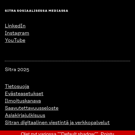
SITRA SOSIAALISESSA MEDIASSA
LinkedIn
Instagram
YouTube
Sitra 2025
Tietosuoja
Evästeasetukset
Ilmoituskanava
Saavutettavuusseloste
Asiakirjajulkisuus
Sitran digitaalinen viestintä ja verkkopalvelut
Olet nyt varjossa ""Default shadow"".
Poistu