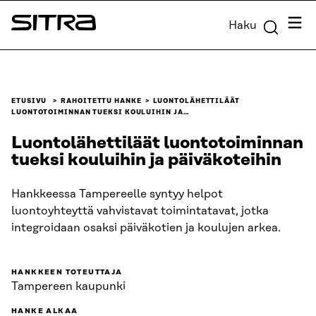
Siirry
Valik
Haku
suoraan
Sitra
sisältöön
↓
ETUSIVU
RAHOITETTU HANKE
LUONTOLÄHETTILÄÄT
LUONTOTOIMINNAN TUEKSI KOULUIHIN JA…
Luontolähettiläät luontotoiminnan
tueksi kouluihin ja päiväkoteihin
Hankkeessa Tampereelle syntyy helpot
luontoyhteyttä vahvistavat toimintatavat, jotka
integroidaan osaksi päiväkotien ja koulujen arkea.
HANKKEEN TOTEUTTAJA
Tampereen kaupunki
HANKE ALKAA