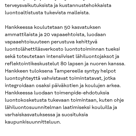
terveysvaikutuksista ja kustannustehokkaista
luontoaltistusta tukevista malleista.
Hankkeessa koulutetaan 50 kasvatuksen
ammattilaista ja 20 vapaaehtoista, luodaan
vapaaehtoisuuteen perustuva kehittyvä
luontolähettiläsverkosto luontotoiminnan tueksi
sekä toteutetaan intensiiviset lähiluontojaksot ja
reflektointikeskustelut 80 lapsen ja nuoren kanssa.
Hankkeen tuloksena Tampereelle syntyy helpot
luontoyhteyttä vahvistavat toimintatavat, jotka
integroidaan osaksi päiväkotien ja koulujen arkea.
Hankkeessa luodaan toimenpide-ehdotuksia
luontokosketusta tukevaan toimintaan, kuten ohje
lähiluontosuunnitelman laatimiseksi kouluilla ja
varhaiskasvatuksessa ja suosituksia
kaupunkisuunnitteluun.