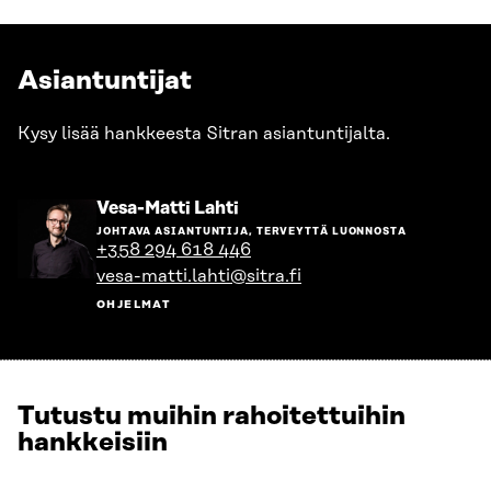
Asiantuntijat
Kysy lisää hankkeesta Sitran asiantuntijalta.
Siirry
Vesa-Matti Lahti
henkilön
JOHTAVA ASIANTUNTIJA, TERVEYTTÄ LUONNOSTA
sivulle
+358 294 618 446
vesa-matti.lahti@sitra.fi
OHJELMAT
Tutustu muihin rahoitettuihin
hankkeisiin