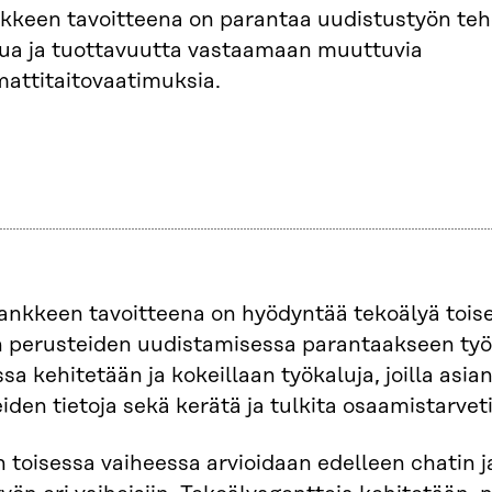
kkeen tavoitteena on parantaa uudistustyön teh
tua ja tuottavuutta vastaamaan muuttuvia
attitaitovaatimuksia.
nkkeen tavoitteena on hyödyntää tekoälyä tois
 perusteiden uudistamisessa parantaakseen työn
a kehitetään ja kokeillaan työkaluja, joilla asian
eiden tietoja sekä kerätä ja tulkita osaamistarvet
toisessa vaiheessa arvioidaan edelleen chatin j