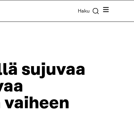
Valikko
Haku
lä sujuvaa
vaa
n vaiheen