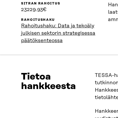
SITRAN RAHOITUS
Han
23229.93€
laa
amm
RAHOITUSHAKU
Rahoitushaku: Data ja tekoäly
julkisen sektorin strategisessa
päätöksenteossa
Tietoa
TESSA-ha
tutkinnon
hankkeesta
Hankkeess
tietoläht
Hankkeen 