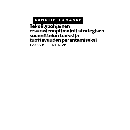
RAHOITETTU HANKE
Tekoälypohjainen
resurssienoptimointi strategisen
suunnittelun tueksi ja
tuottavuuden parantamiseksi
17.9.25
-
31.3.26