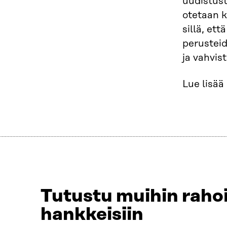
uudistust
otetaan k
sillä, et
perusteid
ja vahvis
Lue lisä
Tutustu muihin rahoi
hankkeisiin