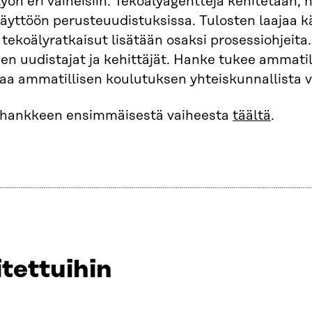
yön eri vaiheisiin. Tekoälyagentteja kehitetään,
äyttöön perusteuudistuksissa. Tulosten laajaa k
tä tekoälyratkaisut lisätään osaksi prosessiohjei
en uudistajat ja kehittäjät. Hanke tukee ammati
taa ammatillisen koulutuksen yhteiskunnallista 
ä hankkeen ensimmäisestä vaiheesta
täältä
.
tettuihin