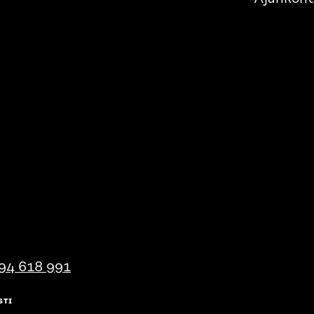
94 618 991
STI