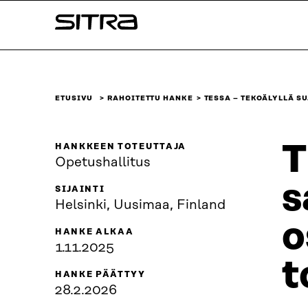
Siirry
Sitra
suoraan
sisältöön
↓
ETUSIVU
RAHOITETTU HANKE
TESSA – TEKOÄLYLLÄ S
T
HANKKEEN TOTEUTTAJA
Opetushallitus
s
SIJAINTI
Helsinki, Uusimaa, Finland
o
HANKE ALKAA
1.11.2025
t
HANKE PÄÄTTYY
28.2.2026