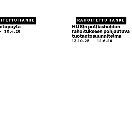
ITETTU HANKE
RAHOITETTU HANKE
etopöytä
HUSin potilashoidon
rahoitukseen pohjautuva
-
30.4.26
tuotantosuunnitelma
13.10.25
-
12.6.26