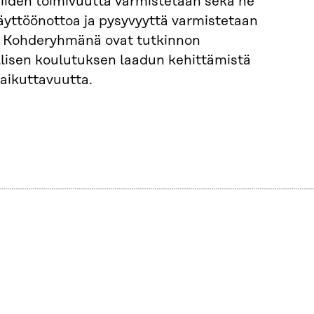
 niiden toimivuutta varmistetaan sekä ne
äyttöönottoa ja pysyvyyttä varmistetaan
ta. Kohderyhmänä ovat tutkinnon
llisen koulutuksen laadun kehittämistä
vaikuttavuutta.