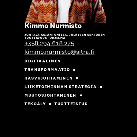
Siirry
Kimmo Nurmisto
henkilön
JOHTAVA ASIANTUNTIJA, JULKISEN SEKTORIN
sivulle
TUOTTAVUUS -OHJELMA
+358 294 618 275
kimmo.nurmisto@sitra.fi
DIGITAALINEN
TRANSFORMAATIO
KASVUJOHTAMINEN
LIIKETOIMINNAN STRATEGIA
MUUTOSJOHTAMINEN
TEKOÄLY
TUOTTEISTUS