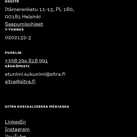
OSOITE
Itämerenkatu 11-13, PL 160,
00181 Helsinki
Saapumisohjeet
Y-TUNNUS
0202132-3
PUHELIN
+358 294 618 991
SÄHKÖPOSTI
etunimi.sukunimi@sitra.fi
sitra@sitra.fi
SITRA SOSIAALISESSA MEDIASSA
LinkedIn
Instagram
YouTube