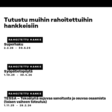
Tutustu muihin rahoitettuihin
hankkeisiin
RAHOITETTU HANKE
Superhaku
2.2.26
-
30.6.26
RAHOITETTU HANKE
Syöpätietopöytä
1.10.25
-
30.4.26
RAHOITETTU HANKE
TESSA – Tekoälyllä sujuvaa sanoitusta ja osuvaa osaamista
(toisen vaiheen toteutus)
1.11.25
-
28.2.26