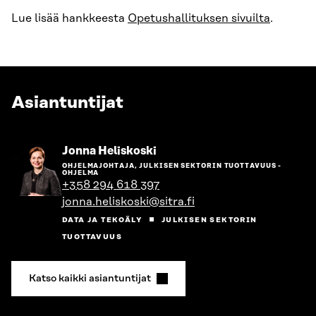
Lue lisää hankkeesta
Opetushallituksen sivuilta
.
Asiantuntijat
Siirry
Jonna Heliskoski
henkilön
OHJELMAJOHTAJA, JULKISEN SEKTORIN TUOTTAVUUS -
sivulle
OHJELMA
+358 294 618 397
jonna.heliskoski@sitra.fi
DATA JA TEKOÄLY
JULKISEN SEKTORIN
TUOTTAVUUS
Katso kaikki asiantuntijat