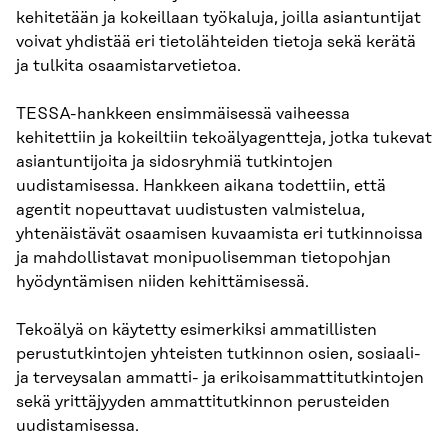
kehitetään ja kokeillaan työkaluja, joilla asiantuntijat
voivat yhdistää eri tietolähteiden tietoja sekä kerätä
ja tulkita osaamistarvetietoa.
TESSA-hankkeen ensimmäisessä vaiheessa
kehitettiin ja kokeiltiin tekoälyagentteja, jotka tukevat
asiantuntijoita ja sidosryhmiä tutkintojen
uudistamisessa. Hankkeen aikana todettiin, että
agentit nopeuttavat uudistusten valmistelua,
yhtenäistävät osaamisen kuvaamista eri tutkinnoissa
ja mahdollistavat monipuolisemman tietopohjan
hyödyntämisen niiden kehittämisessä.
Tekoälyä on käytetty esimerkiksi ammatillisten
perustutkintojen yhteisten tutkinnon osien, sosiaali-
ja terveysalan ammatti- ja erikoisammattitutkintojen
sekä yrittäjyyden ammattitutkinnon perusteiden
uudistamisessa.