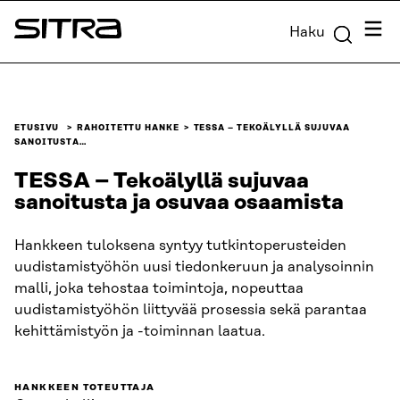
Siirry
Valik
Haku
suoraan
Sitra
sisältöön
↓
ETUSIVU
RAHOITETTU HANKE
TESSA – TEKOÄLYLLÄ SUJUVAA
SANOITUSTA…
TESSA – Tekoälyllä sujuvaa
sanoitusta ja osuvaa osaamista
Hankkeen tuloksena syntyy tutkintoperusteiden
uudistamistyöhön uusi tiedonkeruun ja analysoinnin
malli, joka tehostaa toimintoja, nopeuttaa
uudistamistyöhön liittyvää prosessia sekä parantaa
kehittämistyön ja -toiminnan laatua.
HANKKEEN TOTEUTTAJA