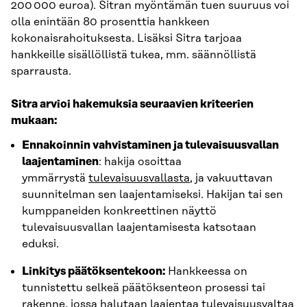
200 000 euroa). Sitran myöntämän tuen suuruus voi
olla enintään 80 prosenttia hankkeen
kokonaisrahoituksesta. Lisäksi Sitra tarjoaa
hankkeille sisällöllistä tukea, mm. säännöllistä
sparrausta.
Sitra arvioi hakemuksia seuraavien kriteerien
mukaan:
Ennakoinnin vahvistaminen ja tulevaisuusvallan
laajentaminen
: hakija osoittaa
ymmärrystä
tulevaisuusvallasta
, ja vakuuttavan
suunnitelman sen laajentamiseksi. Hakijan tai sen
kumppaneiden konkreettinen näyttö
tulevaisuusvallan laajentamisesta katsotaan
eduksi.
Linkitys päätöksentekoon:
Hankkeessa on
tunnistettu selkeä päätöksenteon prosessi tai
rakenne, jossa halutaan laajentaa tulevaisuusvaltaa