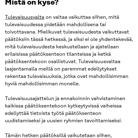
Mistä on kyse?
Tulevaisuusvalta
on valtaa vaikuttaa siihen, mitä
tulevaisuudessa pidetään mahdollisena tai
toivottavana. Mielikuvat tulevaisuudesta vaikuttavat
päätöksiin tässä hetkessä, ja siksi ei ole yhdentekevää,
mitä tulevaisuudesta keskustellaan ja ajatellaan
erilaisissa päätöksenteon tilanteissa ja ketkä
päätöksentekoon osallistuvat. Tulevaisuusvaltaa
laajentamalla meillä on paremmat edellytykset
rakentaa tulevaisuuksia, jotka ovat mahdollisimman
hyviä mahdollisimman monelle.
Tulevaisuusajattelun ja ennakoinnin vahvistaminen
kaikissa päätöksentekoon kytkeytyvissä vaiheissa
edellyttää tietoista työtä päätöksenteon
uudistamiseksi ja uusien ryhmien tavoittamiseksi.
Tämän hetken päätöksillä vaikutetaan siihen,