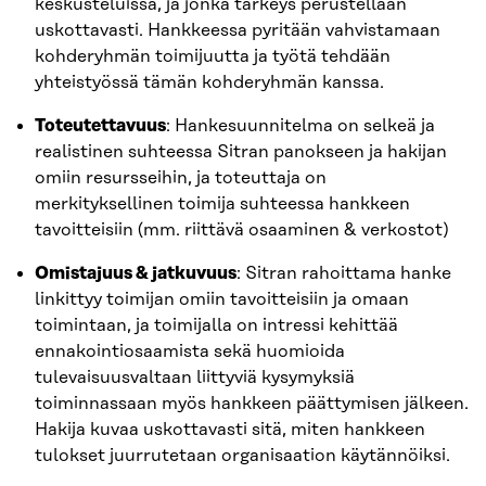
keskusteluissa, ja jonka tärkeys perustellaan
uskottavasti. Hankkeessa pyritään vahvistamaan
kohderyhmän toimijuutta ja työtä tehdään
yhteistyössä tämän kohderyhmän kanssa.
Toteutettavuus
: Hankesuunnitelma on selkeä ja
realistinen suhteessa Sitran panokseen ja hakijan
omiin resursseihin, ja toteuttaja on
merkityksellinen toimija suhteessa hankkeen
tavoitteisiin (mm. riittävä osaaminen & verkostot)
Omistajuus & jatkuvuus
: Sitran rahoittama hanke
linkittyy toimijan omiin tavoitteisiin ja omaan
toimintaan, ja toimijalla on intressi kehittää
ennakointiosaamista sekä huomioida
tulevaisuusvaltaan liittyviä kysymyksiä
toiminnassaan myös hankkeen päättymisen jälkeen.
Hakija kuvaa uskottavasti sitä, miten hankkeen
tulokset juurrutetaan organisaation käytännöiksi.