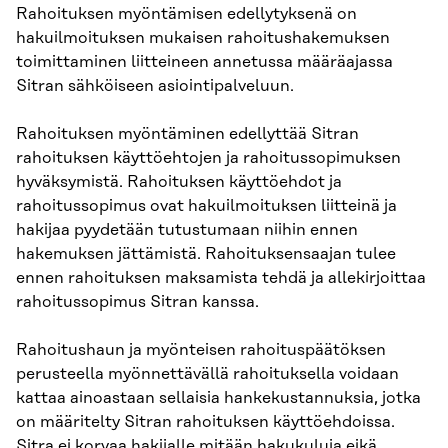
Rahoituksen myöntämisen edellytyksenä on
hakuilmoituksen mukaisen rahoitushakemuksen
toimittaminen liitteineen annetussa määräajassa
Sitran sähköiseen asiointipalveluun.
Rahoituksen myöntäminen edellyttää Sitran
rahoituksen käyttöehtojen ja rahoitussopimuksen
hyväksymistä. Rahoituksen käyttöehdot ja
rahoitussopimus ovat hakuilmoituksen liitteinä ja
hakijaa pyydetään tutustumaan niihin ennen
hakemuksen jättämistä. Rahoituksensaajan tulee
ennen rahoituksen maksamista tehdä ja allekirjoittaa
rahoitussopimus Sitran kanssa.
Rahoitushaun ja myönteisen rahoituspäätöksen
perusteella myönnettävällä rahoituksella voidaan
kattaa ainoastaan sellaisia hankekustannuksia, jotka
on määritelty Sitran rahoituksen käyttöehdoissa.
Sitra ei korvaa hakijalle mitään hakukuluja eikä