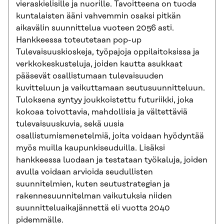
vieraskielisille ja nuorille. Tavoitteena on tuoda
kuntalaisten ääni vahvemmin osaksi pitkän
aikavälin suunnittelua vuoteen 2056 asti.
Hankkeessa toteutetaan pop-up
Tulevaisuuskioskeja, työpajoja oppilaitoksissa ja
verkkokeskusteluja, joiden kautta asukkaat
pääsevät osallistumaan tulevaisuuden
kuvitteluun ja vaikuttamaan seutusuunnitteluun.
Tuloksena syntyy joukkoistettu futuriikki, joka
kokoaa toivottavia, mahdollisia ja vältettäviä
tulevaisuuskuvia, sekä uusia
osallistumismenetelmiä, joita voidaan hyödyntää
myös muilla kaupunkiseuduilla. Lisäksi
hankkeessa luodaan ja testataan työkaluja, joiden
avulla voidaan arvioida seudullisten
suunnitelmien, kuten seutustrategian ja
rakennesuunnitelman vaikutuksia niiden
suunnitteluaikajännettä eli vuotta 2040
pidemmälle.