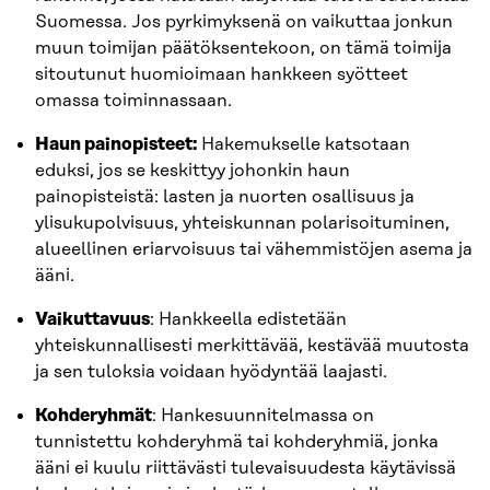
Suomessa. Jos pyrkimyksenä on vaikuttaa jonkun
muun toimijan päätöksentekoon, on tämä toimija
sitoutunut huomioimaan hankkeen syötteet
omassa toiminnassaan.
Haun painopisteet:
Hakemukselle katsotaan
eduksi, jos se keskittyy johonkin haun
painopisteistä: lasten ja nuorten osallisuus ja
ylisukupolvisuus, yhteiskunnan polarisoituminen,
alueellinen eriarvoisuus tai vähemmistöjen asema ja
ääni.
Vaikuttavuus
: Hankkeella edistetään
yhteiskunnallisesti merkittävää, kestävää muutosta
ja sen tuloksia voidaan hyödyntää laajasti.
Kohderyhmät
: Hankesuunnitelmassa on
tunnistettu kohderyhmä tai kohderyhmiä, jonka
ääni ei kuulu riittävästi tulevaisuudesta käytävissä