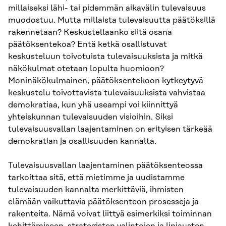
millaiseksi lähi- tai pidemmän aikavälin tulevaisuus
muodostuu. Mutta millaista tulevaisuutta päätöksillä
rakennetaan? Keskustellaanko siitä osana
päätöksentekoa? Entä ketkä osallistuvat
keskusteluun toivotuista tulevaisuuksista ja mitkä
näkökulmat otetaan lopulta huomioon?
Moninäkökulmainen, päätöksentekoon kytkeytyvä
keskustelu toivottavista tulevaisuuksista vahvistaa
demokratiaa, kun yhä useampi voi kiinnittyä
yhteiskunnan tulevaisuuden visioihin. Siksi
tulevaisuusvallan laajentaminen on erityisen tärkeää
demokratian ja osallisuuden kannalta.
Tulevaisuusvallan laajentaminen päätöksenteossa
tarkoittaa sitä, että mietimme ja uudistamme
tulevaisuuden kannalta merkittäviä, ihmisten
elämään vaikuttavia päätöksenteon prosesseja ja
rakenteita. Nämä voivat liittyä esimerkiksi toiminnan
kehittämiseen, strategisten valintojen ja linjausten