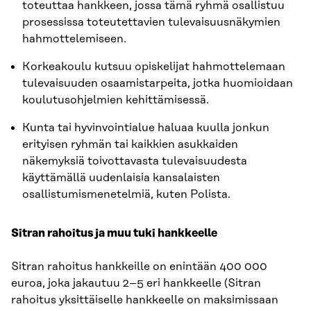
toteuttaa hankkeen, jossa tämä ryhmä osallistuu
prosessissa toteutettavien tulevaisuusnäkymien
hahmottelemiseen.
Korkeakoulu kutsuu opiskelijat hahmottelemaan
tulevaisuuden osaamistarpeita, jotka huomioidaan
koulutusohjelmien kehittämisessä.
Kunta tai hyvinvointialue haluaa kuulla jonkun
erityisen ryhmän tai kaikkien asukkaiden
näkemyksiä toivottavasta tulevaisuudesta
käyttämällä uudenlaisia kansalaisten
osallistumismenetelmiä, kuten Polista.
Sitran rahoitus ja muu tuki hankkeelle
Sitran rahoitus hankkeille on enintään 400 000
euroa, joka jakautuu 2–5 eri hankkeelle (Sitran
rahoitus yksittäiselle hankkeelle on maksimissaan