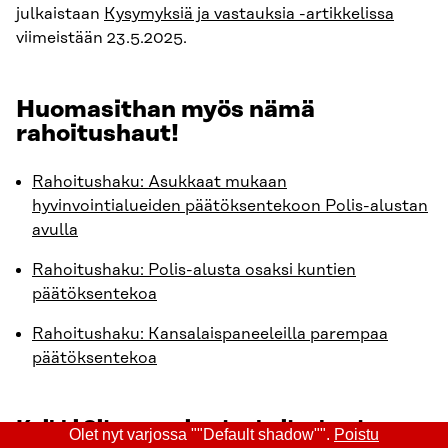
julkaistaan
Kysymyksiä ja vastauksia -artikkelissa
viimeistään 23.5.2025.
Huomasithan myös nämä
rahoitushaut!
Rahoitushaku: Asukkaat mukaan
hyvinvointialueiden päätöksentekoon Polis-alustan
avulla
Rahoitushaku: Polis-alusta osaksi kuntien
päätöksentekoa
Rahoitushaku: Kansalaispaneeleilla parempaa
päätöksentekoa
Kaikki Sitran avoimet rahoitushaut
Olet nyt varjossa ""Default shadow"".
Poistu
löydät
Hae rahoitusta -sivulta
.