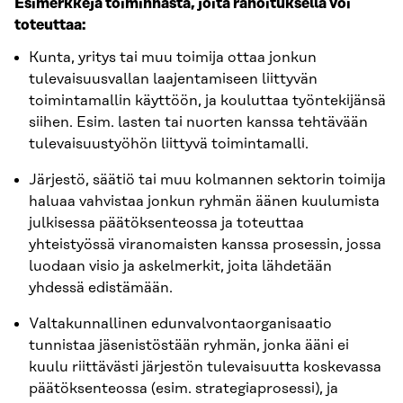
Esimerkkejä toiminnasta, joita rahoituksella voi
toteuttaa:
Kunta, yritys tai muu toimija ottaa jonkun
tulevaisuusvallan laajentamiseen liittyvän
toimintamallin käyttöön, ja kouluttaa työntekijänsä
siihen. Esim. lasten tai nuorten kanssa tehtävään
tulevaisuustyöhön liittyvä toimintamalli.
Järjestö, säätiö tai muu kolmannen sektorin toimija
haluaa vahvistaa jonkun ryhmän äänen kuulumista
julkisessa päätöksenteossa ja toteuttaa
yhteistyössä viranomaisten kanssa prosessin, jossa
luodaan visio ja askelmerkit, joita lähdetään
yhdessä edistämään.
Valtakunnallinen edunvalvontaorganisaatio
tunnistaa jäsenistöstään ryhmän, jonka ääni ei
kuulu riittävästi järjestön tulevaisuutta koskevassa
päätöksenteossa (esim. strategiaprosessi), ja