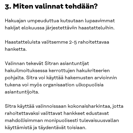
3. Miten valinnat tehdään?
Hakuajan umpeuduttua kutsutaan lupaavimmat
hakijat elokuussa järjestettäviin haastatteluihin.
Haastatteluista valitsemme 2-5 rahoitettavaa
hanketta.
Valinnan tekevät Sitran asiantuntijat
hakuilmoituksessa kerrottujen hakukriteerien
pohjalta. Sitra voi käyttää hakemusten arvioinnin
tukena voi myös organisaation ulkopuolisia
asiantuntijoita.
Sitra käyttää valinnoissaan kokonaisharkintaa, jotta
rahoitettavaksi valittavat hankkeet edustavat
mahdollisimman monipuolisesti tulevaisuusvallan
käyttämistä ja täydentävät toisiaan.