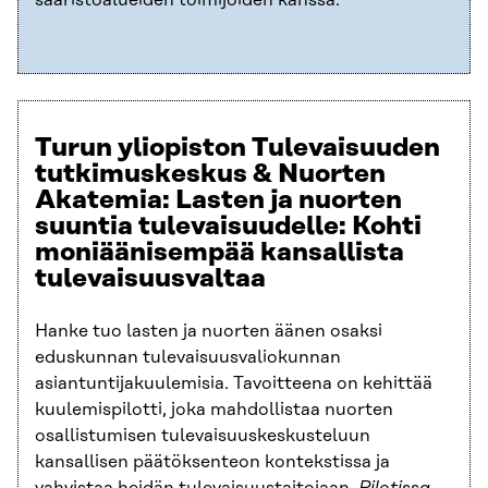
Turun yliopiston Tulevaisuuden
tutkimuskeskus & Nuorten
Akatemia: Lasten ja nuorten
suuntia tulevaisuudelle: Kohti
moniäänisempää kansallista
tulevaisuusvaltaa
Hanke tuo lasten ja nuorten äänen osaksi
eduskunnan tulevaisuusvaliokunnan
asiantuntijakuulemisia. Tavoitteena on kehittää
kuulemispilotti, joka mahdollistaa nuorten
osallistumisen tulevaisuuskeskusteluun
kansallisen päätöksenteon kontekstissa ja
vahvistaa heidän tulevaisuustaitojaan.
Pilotissa