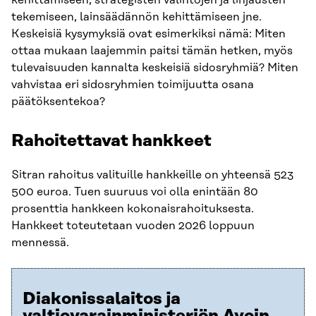
tekemiseen, lainsäädännön kehittämiseen jne.
Keskeisiä kysymyksiä ovat esimerkiksi nämä: Miten
ottaa mukaan laajemmin paitsi tämän hetken, myös
tulevaisuuden kannalta keskeisiä sidosryhmiä? Miten
vahvistaa eri sidosryhmien toimijuutta osana
päätöksentekoa?
Rahoitettavat hankkeet
Sitran rahoitus valituille hankkeille on yhteensä 523
500 euroa. Tuen suuruus voi olla enintään 80
prosenttia hankkeen kokonaisrahoituksesta.
Hankkeet toteutetaan vuoden 2026 loppuun
mennessä.
Diakonissalaitos ja
valtiovarainministeriön Avoin