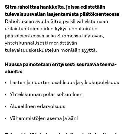
Sitra rahoittaa hankkeita, joissa edistetään
tulevaisuusvallan laajentamista päätöksenteossa
.
Rahoituksen avulla Sitra pyrkii vahvistamaan
erilaisten toimijoiden kykyä ennakointiin
päätöksenteossa sekä Suomessa käytävän,
yhteiskunnallisesti merkittävän
tulevaisuuskeskustelun moniäänisyyttä.
Haussa painotetaan erityisesti seuraavia teema-
alueita:
Lasten ja nuorten osallisuus ja ylisukupolvisuus
Yhteiskunnan polarisoituminen
Alueellinen eriarvoisuus
Vähemmistöjen asema ja ääni