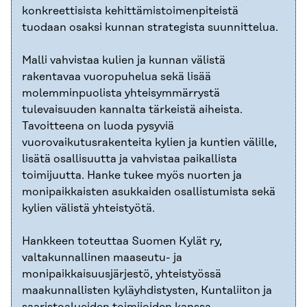
konkreettisista kehittämistoimenpiteistä
tuodaan osaksi kunnan strategista suunnittelua.
Malli vahvistaa kulien ja kunnan välistä
rakentavaa vuoropuhelua sekä lisää
molemminpuolista yhteisymmärrystä
tulevaisuuden kannalta tärkeistä aiheista.
Tavoitteena on luoda pysyviä
vuorovaikutusrakenteita kylien ja kuntien välille,
lisätä osallisuutta ja vahvistaa paikallista
toimijuutta. Hanke tukee myös nuorten ja
monipaikkaisten asukkaiden osallistumista sekä
kylien välistä yhteistyötä.
Hankkeen toteuttaa Suomen Kylät ry,
valtakunnallinen maaseutu- ja
monipaikkaisuusjärjestö, yhteistyössä
maakunnallisten kyläyhdistysten, Kuntaliiton ja
saaristoalueiden toimijoiden kanssa.