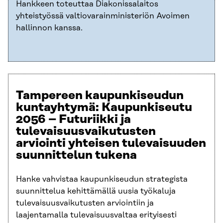
Hankkeen toteuttaa Diakonissalaitos
yhteistyössä valtiovarainministeriön Avoimen
hallinnon kanssa.
Tampereen kaupunkiseudun
kuntayhtymä
:
Kaupunkiseutu
2056 – Futuriikki ja
tulevaisuusvaikutusten
arviointi yhteisen tulevaisuuden
suunnittelun tukena
Hanke vahvistaa kaupunkiseudun strategista
suunnittelua kehittämällä uusia työkaluja
tulevaisuusvaikutusten arviointiin ja
laajentamalla tulevaisuusvaltaa erityisesti