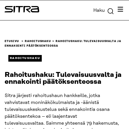
Siirry
Valik
Haku
suoraan
Sitra
sisältöön
↓
ETUSIVU
RAHOITUSHAKU
RAHOITUSHAKU: TULEVAISUUSVALTA JA
ENNAKOINTI PÄÄTÖKSENTEOSSA
RAHOITUSHAKU
Rahoitushaku: Tulevaisuusvalta ja
ennakointi päätöksenteossa
Sitra järjesti rahoitushaun hankkeille, jotka
vahvistavat moninäkökulmaista ja -äänistä
tulevaisuuskeskustelua sekä ennakointia osana
päätöksentekoa – eli laajentavat
tulevaisuusvaltaa. Saimme yhteensä 79 hakemusta,