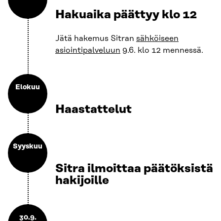
Hakuaika päättyy klo 12
Jätä hakemus Sitran
sähköiseen
asiointipalveluun
9.6. klo 12 mennessä.
Elokuu
Haastattelut
Syyskuu
Sitra ilmoittaa päätöksistä
hakijoille
30.9.