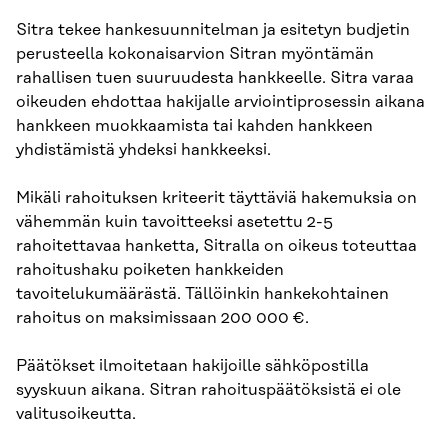
Sitra tekee hankesuunnitelman ja esitetyn budjetin
perusteella kokonaisarvion Sitran myöntämän
rahallisen tuen suuruudesta hankkeelle. Sitra varaa
oikeuden ehdottaa hakijalle arviointiprosessin aikana
hankkeen muokkaamista tai kahden hankkeen
yhdistämistä yhdeksi hankkeeksi.
Mikäli rahoituksen kriteerit täyttäviä hakemuksia on
vähemmän kuin tavoitteeksi asetettu 2-5
rahoitettavaa hanketta, Sitralla on oikeus toteuttaa
rahoitushaku poiketen hankkeiden
tavoitelukumäärästä. Tällöinkin hankekohtainen
rahoitus on maksimissaan 200 000 €.
Päätökset ilmoitetaan hakijoille sähköpostilla
syyskuun aikana. Sitran rahoituspäätöksistä ei ole
valitusoikeutta.