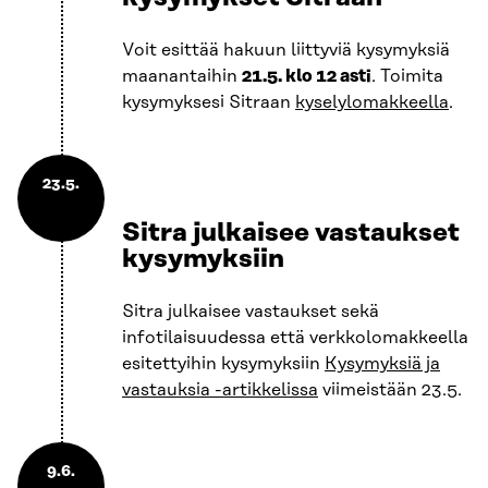
Voit esittää hakuun liittyviä kysymyksiä
maanantaihin
21.5. klo 12 asti
. Toimita
kysymyksesi Sitraan
kyselylomakkeella
.
23.5.
Sitra julkaisee vastaukset
kysymyksiin
Sitra julkaisee vastaukset sekä
infotilaisuudessa että verkkolomakkeella
esitettyihin kysymyksiin
Kysymyksiä ja
vastauksia -artikkelissa
viimeistään 23.5.
9.6.