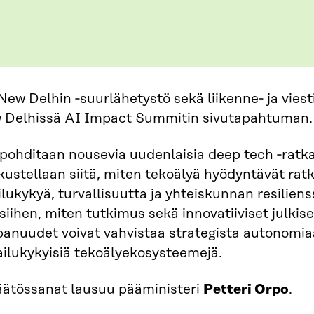
ew Delhin ‑suurlähetystö sekä liikenne‑ ja viest
w Delhissä AI Impact Summitin sivutapahtuman.
pohditaan nousevia uudenlaisia deep tech ‑ratka
ustellaan siitä, miten tekoälyä hyödyntävät ratk
ilukykyä, turvallisuutta ja yhteiskunnan resilien
iihen, miten tutkimus sekä innovatiiviset julkise
anuudet voivat vahvistaa strategista autonomia
pailukykyisiä tekoälyekosysteemejä.
ätössanat lausuu pääministeri
Petteri Orpo
.