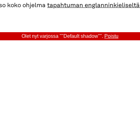
atso koko ohjelma
tapahtuman englanninkieliseltä 
Olet nyt varjossa ""Default shadow"".
Poistu
NTIJA, RATKAISUT
Ajankoht