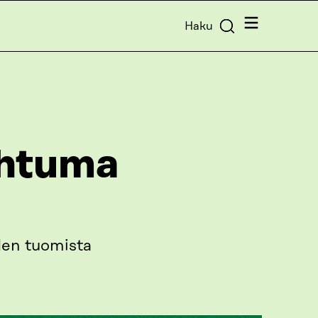
Valikko
Haku
ahtuma
den tuomista