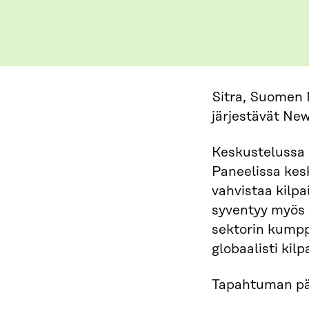
Sitra, Suomen N
järjestävät Ne
Keskustelussa 
Paneelissa kesk
vahvistaa kilpa
syventyy myös s
sektorin kumpp
globaalisti kil
Tapahtuman pä