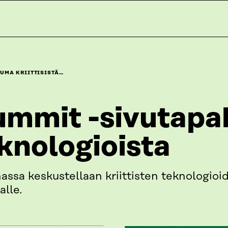
TUMA KRIITTISISTÄ…
ummit -sivutap
eknologioista
sa keskustellaan kriittisten teknologioi
alle.