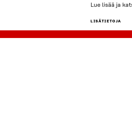
Lue lisää ja k
LISÄTIETOJA
Ella Palo
ASIANTU
Sitra