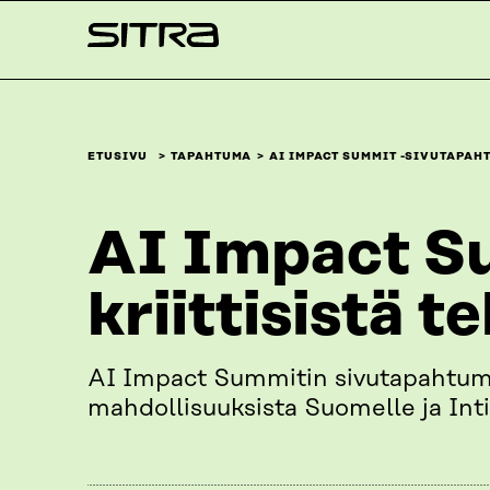
Siirry
Sitra
suoraan
sisältöön
↓
ETUSIVU
TAPAHTUMA
AI IMPACT SUMMIT -SIVUTAPAH
AI Impact S
kriittisistä t
AI Impact Summitin sivutapahtumas
mahdollisuuksista Suomelle ja Inti