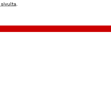
sivulta
.
aista
Projektit
Tapahtumat
Yhteystiedot
Ennakointi
Hae rahoitusta
Työn alla nyt
Julkaisut ja työkalut