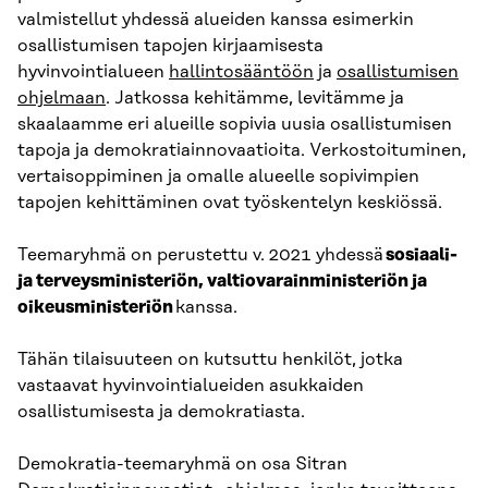
valmistellut yhdessä alueiden kanssa esimerkin
osallistumisen tapojen kirjaamisesta
hyvinvointialueen
hallintosääntöön
ja
osallistumisen
ohjelmaan
. Jatkossa kehitämme, levitämme ja
skaalaamme eri alueille sopivia uusia osallistumisen
tapoja ja demokratiainnovaatioita. Verkostoituminen,
vertaisoppiminen ja omalle alueelle sopivimpien
tapojen kehittäminen ovat työskentelyn keskiössä.
Teemaryhmä on perustettu v. 2021 yhdessä
sosiaali-
ja terveysministeriön, valtiovarainministeriön ja
oikeusministeriön
kanssa.
Tähän tilaisuuteen on kutsuttu henkilöt, jotka
vastaavat hyvinvointialueiden asukkaiden
osallistumisesta ja demokratiasta.
Demokratia-teemaryhmä on osa Sitran