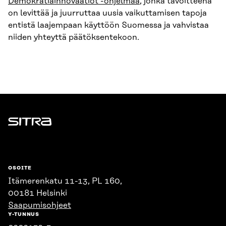
Demokratiainnovaatiot -ohjelmaa
, jonka tavoitteena
on levittää ja juurruttaa uusia vaikuttamisen tapoja
entistä laajempaan käyttöön Suomessa ja vahvistaa
niiden yhteyttä päätöksentekoon.
Sitra
OSOITE
Itämerenkatu 11-13, PL 160,
00181 Helsinki
Saapumisohjeet
Y-TUNNUS