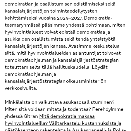
demokratian ja osallistumisen edistämiseksi sekä
kansalaisjärjestöjen toimintaedellytysten
kehittämiseksi vuosina 2024–2027. Demokratia-
teemaryhmässä pääsimme yhdessä pohtimaan, miten
hyvinvointialueet voivat edistää demokratiaa ja
asukkaiden osallistumista sekä tehdä yhteistyötä
kansalaisjärjestöjen kanssa. Avasimme keskustelua
siitä, mitä hyvinvointialueiden asiantuntijat toivovat
demokratiaohjelman ja kansalaisjärjestöstrategian
toteuttamiselta tällä hallituskaudella. Löydät
demokratiaohjelman
ja
kansalaisjärjestöstrategian
oikeusministeriön
verkkosivuilta.
Minkälaista on vaikuttava asukasosallistuminen?
Miten sitä voidaan mitata ja todentaa? Perehdyimme
yhdessä Sitran
Mitä demokratia maksaa
hyvinvointialueilla? Välitarkastelu kustannuksista ja
päätöksenteon rakenteista
ja
Asukaspaneeli- ja Polis-