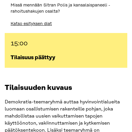
Missä mennään Sitran Polis ja kansalaispaneeli -
rahoitushakujen osalta?
Katso esityksen diat
15:00
Tilaisuus päättyy
Tilaisuuden kuvaus
Demokratia-teemaryhmä auttaa hyvinvointialueita
luomaan osallistumisen rakenteille pohjan, joka
mahdollistaa uusien vaikuttamisen tapojen
käyttöönoton, vakiinnuttamisen ja kytkemisen
päätöksentekoon. Lisäksi teemaryhmä on