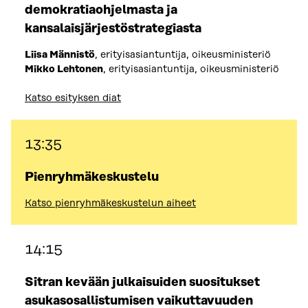
demokratiaohjelmasta ja
kansalaisjärjestöstrategiasta
Liisa Männistö
, erityisasiantuntija, oikeusministeriö
Mikko Lehtonen
, erityisasiantuntija, oikeusministeriö
Katso
esityksen
diat
13:35
Pienryhmäkeskustelu
Katso pienryhmäkeskustelun aiheet
14:15
Sitran kevään julkaisuiden suositukset
asukasosallistumisen vaikuttavuuden