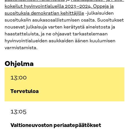
kokeilut hyvinvointialueilla 2023–2024. Oppeja ja
suosituksia demokratian kehittäjille
-julkaisuiden
suosituksiin asukasosallistumisen osalta. Suositukset
nousevat julkaisuja varten kerätystä aineistosta ja
haastatteluista, ja ne ohjaavat tarkastelemaan
hyvinvointialueiden asukkaiden äänen kuulumisen
varmistamista.
Ohjelma
13:00
Tervetuloa
13:05
Valtioneuvoston periaatepäätökset