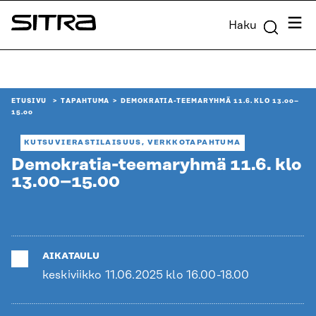
Siirry
Valik
Haku
suoraan
Sitra
sisältöön
↓
ETUSIVU
TAPAHTUMA
DEMOKRATIA-TEEMARYHMÄ 11.6. KLO 13.00–
15.00
KUTSUVIERASTILAISUUS, VERKKOTAPAHTUMA
Demokratia-teemaryhmä 11.6. klo
13.00–15.00
AIKATAULU
keskiviikko 11.06.2025 klo 16.00-18.00