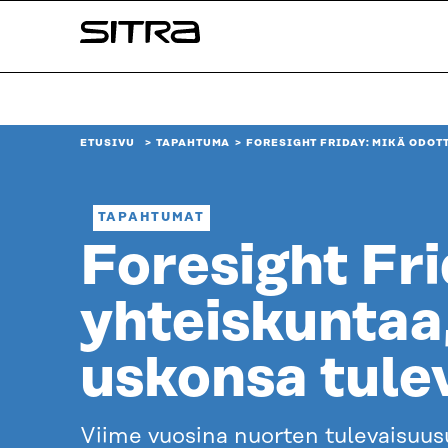
Siirry
Sitra
suoraan
sisältöön
↓
ETUSIVU
TAPAHTUMA
FORESIGHT FRIDAY: MIKÄ ODOT
TAPAHTUMAT
Foresight Fr
yhteiskuntaa
uskonsa tule
Viime vuosina nuorten tulevaisuus