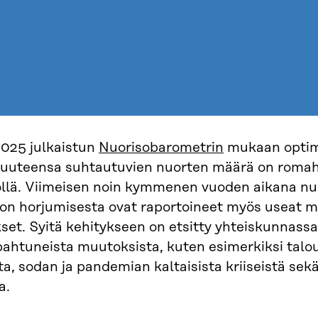
025 julkaistun
Nuorisobarometrin
mukaan optimi
suuteensa suhtautuvien nuorten määrä on romah
öllä. Viimeisen noin kymmenen vuoden aikana nu
on horjumisesta ovat raportoineet myös useat 
set. Syitä kehitykseen on etsitty yhteiskunnassa
pahtuneista muutoksista, kuten esimerkiksi talou
, sodan ja pandemian kaltaisista kriiseistä sek
a.