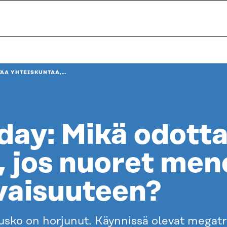
TAA YHTEISKUNTAA,…
iday: Mikä odott
, jos nuoret men
vaisuuteen?
usko on horjunut. Käynnissä olevat megat