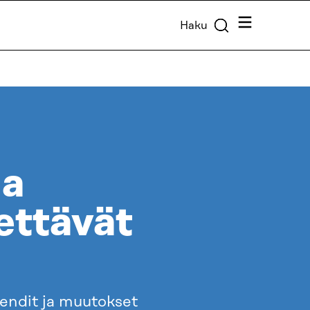
Valikko
Haku
aa
ettävät
rendit ja muutokset