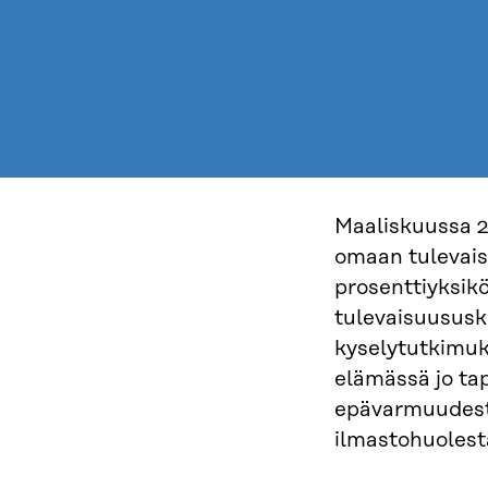
Maaliskuussa 2
omaan tulevai
prosenttiyksik
tulevaisuususk
kyselytutkimuk
elämässä jo ta
epävarmuudesta
ilmastohuolest