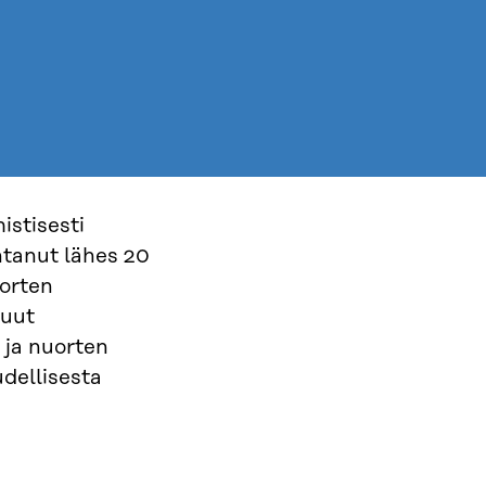
stisesti
tanut lähes 20
orten
muut
 ja nuorten
dellisesta
ä