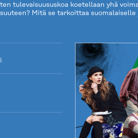
uorten tulevaisuususkoa koetellaan yhä voi
suuteen? Mitä se tarkoittaa suomalaiselle
5