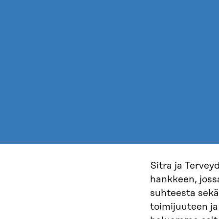
Sitra ja Tervey
hankkeen, joss
suhteesta sekä
toimijuuteen j