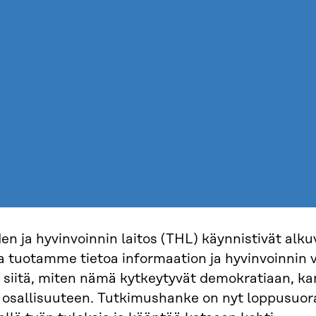
den ja hyvinvoinnin laitos (THL) käynnistivät al
a tuotamme tietoa informaation ja hyvinvoinnin v
 siitä, miten nämä kytkeytyvät demokratiaan, ka
a osallisuuteen. Tutkimushanke on nyt loppusuora