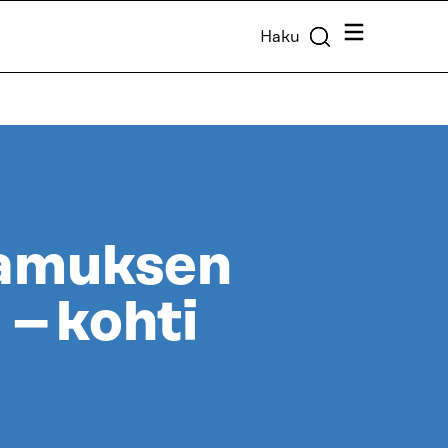
Valikko
Haku
tamuksen
 – kohti