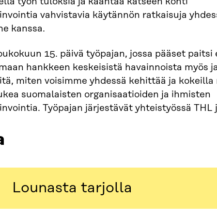
llä työn tuloksia ja kääntää katseen kohti
invointia vahvistavia käytännön ratkaisuja yhde
e kanssa.
ukokuun 15. päivä työpajan, jossa pääset paits
emaan hankkeen keskeisistä havainnoista myös 
tä, miten voisimme yhdessä kehittää ja kokeilla 
tukea suomalaisten organisaatioiden ja ihmisten
nvointia. Työpajan järjestävät yhteistyössä THL j
a
Lounasta tarjolla