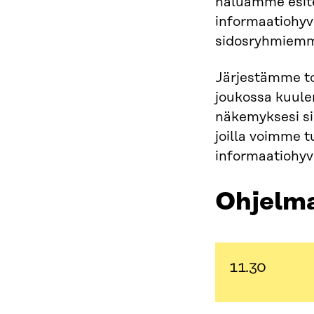
haluamme esite
informaatiohyv
sidosryhmiemm
Järjestämme to
joukossa kuul
näkemyksesi sii
joilla voimme 
informaatiohyvi
Ohjelm
11.30