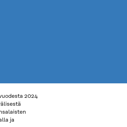
kuvuodesta 2024
älisestä
nsalaisten
lla ja