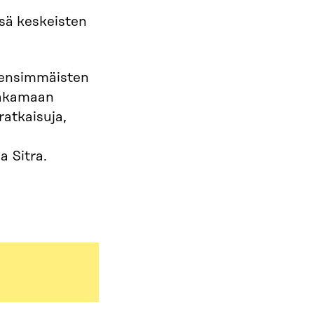
ssä keskeisten
i ensimmäisten
jakamaan
ratkaisuja,
a Sitra.