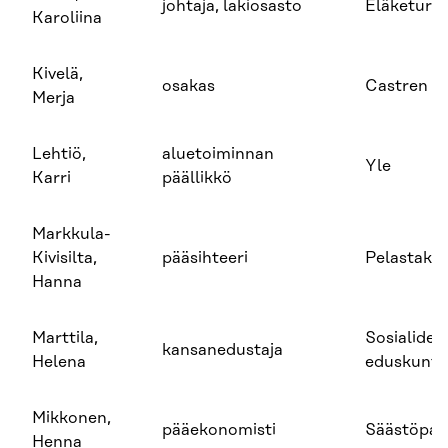
johtaja, lakiosasto
Eläketurv
Karoliina
Kivelä,
osakas
Castren &
Merja
Lehtiö,
aluetoiminnan
Yle
Karri
päällikkö
Markkula-
Kivisilta,
pääsihteeri
Pelastakaa
Hanna
Marttila,
Sosialide
kansanedustaja
Helena
eduskunta
Mikkonen,
pääekonomisti
Säästöpa
Henna