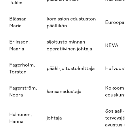
Jukka
Blässar,
komission edustuston
Euroopan 
Maria
päällikön
Eriksson,
sijoitustoiminnan
KEVA
Maaria
operatiivinen johtaja
Fagerholm,
pääkirjoitustoimittaja
Hufvudsta
Torsten
Fagerström,
Kokoomuk
kansanedustaja
Noora
eduskunt
Sosiaali- j
Heinonen,
johtaja
terveysjär
Hanna
avustuske