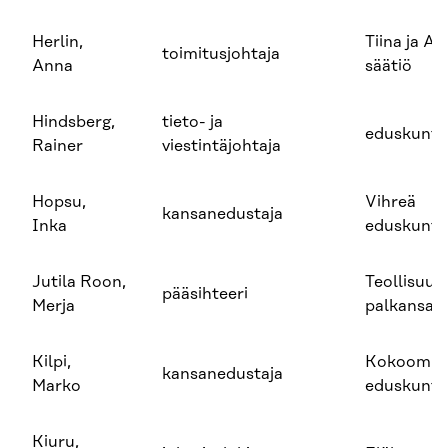
Herlin,
Tiina ja An
toimitusjohtaja
Anna
säätiö
Hindsberg,
tieto- ja
eduskunt
Rainer
viestintäjohtaja
Hopsu,
Vihreä
kansanedustaja
Inka
eduskunt
Jutila Roon,
Teollisuud
pääsihteeri
Merja
palkansaa
Kilpi,
Kokoomuk
kansanedustaja
Marko
eduskunt
Kiuru,