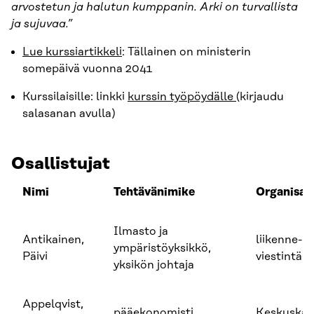
arvostetun ja halutun kumppanin. Arki on turvallista
ja sujuvaa.”
Lue kurssiartikkeli
: Tällainen on ministerin
somepäivä vuonna 2041
Kurssilaisille: linkki
kurssin työpöydälle
(kirjaudu
salasanan avulla)
Osallistujat
Nimi
Tehtävänimike
Organisaa
Ilmasto ja
Antikainen,
liikenne- j
ympäristöyksikkö,
Päivi
viestintäm
yksikön johtaja
Appelqvist,
pääekonomisti
Keskuska