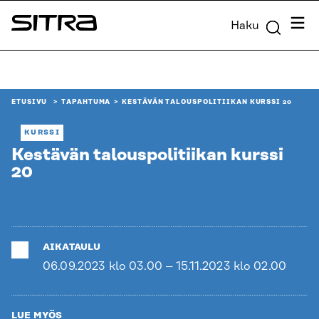
Siirry
Valik
Haku
suoraan
Sitra
sisältöön
↓
ETUSIVU
TAPAHTUMA
KESTÄVÄN TALOUSPOLITIIKAN KURSSI 20
KURSSI
Kestävän talouspolitiikan kurssi
20
AIKATAULU
06.09.2023 klo 03.00 – 15.11.2023 klo 02.00
LUE MYÖS