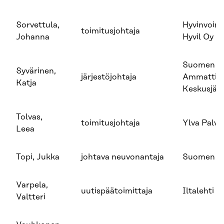
Sorvettula,
Hyvinvoint
toimitusjohtaja
Johanna
Hyvil Oy
Suomen
Syvärinen,
järjestöjohtaja
Ammattilii
Katja
Keskusjär
Tolvas,
toimitusjohtaja
Ylva Palve
Leea
Topi, Jukka
johtava neuvonantaja
Suomen P
Varpela,
uutispäätoimittaja
Iltalehti
Valtteri