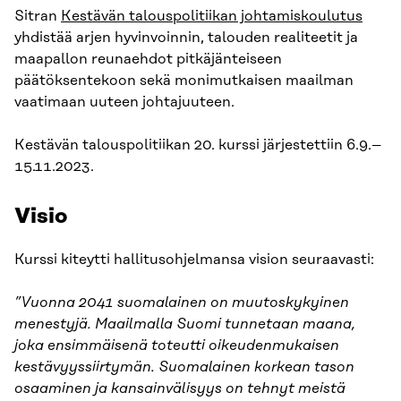
Sitran
Kestävän talouspolitiikan johtamiskoulutus
yhdistää arjen hyvinvoinnin, talouden realiteetit ja
maapallon reunaehdot pitkäjänteiseen
päätöksentekoon sekä monimutkaisen maailman
vaatimaan uuteen johtajuuteen.
Kestävän talouspolitiikan 20. kurssi järjestettiin 6.9.–
15.11.2023.
Visio
Kurssi kiteytti hallitusohjelmansa vision seuraavasti:
”Vuonna 2041 suomalainen on muutoskykyinen
menestyjä. Maailmalla Suomi tunnetaan maana,
joka ensimmäisenä toteutti oikeudenmukaisen
kestävyyssiirtymän. Suomalainen korkean tason
osaaminen ja kansainvälisyys on tehnyt meistä