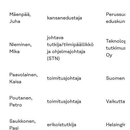
Mäenpää,
Perussuom
kansanedustaja
Juha
eduskunta
johtava
Teknologi
Nieminen,
tutkija/tiimipäällikkö
tutkimusk
Mika
ja ohjelmajohtaja
Oy
(STN)
Paavolainen,
toimitusjohtaja
Suomen Te
Kaisa
Poutanen,
toimitusjohtaja
Vaikuttav
Petro
Saukkonen,
erikoistutkija
Helsingin
Pasi