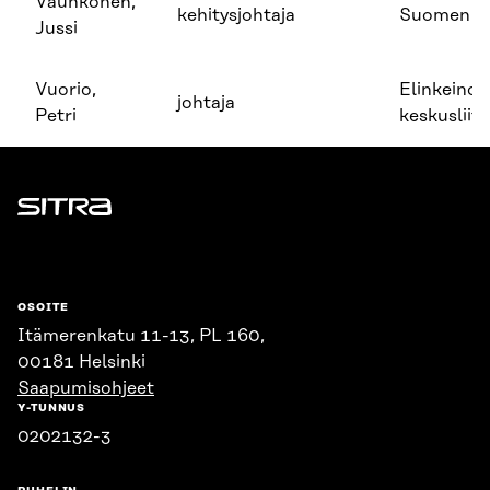
Vauhkonen,
kehitysjohtaja
Suomen A
Jussi
Vuorio,
Elinkeino
johtaja
Petri
keskusliit
Sitra
OSOITE
Itämerenkatu 11-13, PL 160,
00181 Helsinki
Saapumisohjeet
Y-TUNNUS
0202132-3