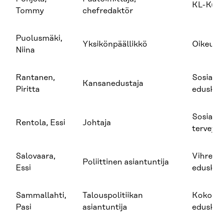
KL-Kus
Tommy
chefredaktör
Puolusmäki,
Yksikönpäällikkö
Oikeus
Niina
Rantanen,
Sosial
Kansanedustaja
Piritta
edusku
Sosiaali
Rentola, Essi
Johtaja
terveys
Salovaara,
Vihreä
Poliittinen asiantuntija
Essi
edusku
Sammallahti,
Talouspolitiikan
Kokoo
Pasi
asiantuntija
edusku