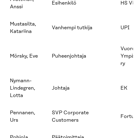
Esihenkilö
HS Visi
Anssi
Mustasilta,
Vanhempi tutkija
UPI
Katariina
Vuorov
Mörsky, Eve
Puheenjohtaja
Ympäri
ry
Nymann-
Lindegren,
Johtaja
EK
Lotta
Pennanen,
SVP Corporate
Fortu
Urs
Customers
Pohjola,
Päätoimittaja,