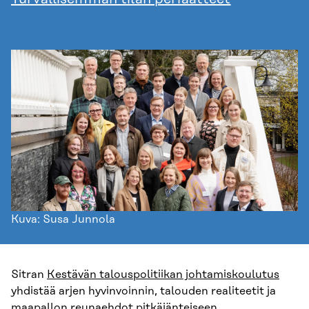
Kuva: Susa Junnola
Sitran
Kestävän talouspolitiikan johtamiskoulutus
yhdistää arjen hyvinvoinnin, talouden realiteetit ja
maapallon reunaehdot pitkäjänteiseen