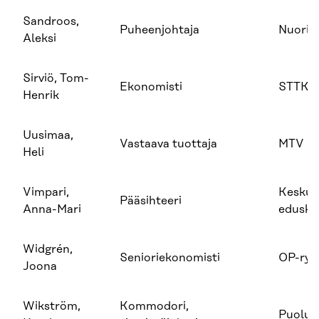
Sandroos,
Puheenjohtaja
Nuoriso
Aleksi
Sirviö, Tom-
Ekonomisti
STTK
Henrik
Uusimaa,
Vastaava tuottaja
MTV
Heli
Vimpari,
Keskus
Pääsihteeri
Anna-Mari
edusku
Widgrén,
Senioriekonomisti
OP-ry
Joona
Wikström,
Kommodori,
Puolus