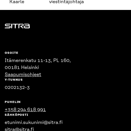
Kaarle
viestintäjohtaja
Sitra
OSOITE
Itämerenkatu 11-13, PL 160,
00181 Helsinki
Saapumisohjeet
Y-TUNNUS
0202132-3
PUHELIN
+358 294 618 991
SÄHKÖPOSTI
etunimi.sukunimi@sitra.fi
sitra@sitra.fi