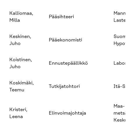
Kalliomaa,
Manner
Pääsihteeri
Milla
Lastens
Keskinen,
Suome
Pääekonomisti
Juho
Hypote
Koistinen,
Ennustepäällikkö
Labore
Juho
Koskimäki,
Tutkijatohtori
Itä-Su
Teemu
Maa- ja
Kristeri,
Elinvoimajohtaja
metsät
Leena
Keskusl