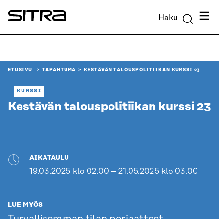
Siirry
Valik
Haku
suoraan
Sitra
sisältöön
↓
ETUSIVU
TAPAHTUMA
KESTÄVÄN TALOUSPOLITIIKAN KURSSI 23
KURSSI
Kestävän talouspolitiikan kurssi 23
AIKATAULU
19.03.2025 klo 02.00 – 21.05.2025 klo 03.00
LUE MYÖS
Turvallisemman tilan periaatteet