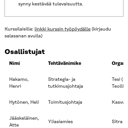
synny kestävää tulevaisuutta.
Kurssilaisille:
linkki kurssin työpöydälle
(kirjaudu
salasanan avulla)
Osallistujat
Nimi
Tehtävänimike
Organi
Hakamo,
Strategia- ja
Tesi (
Henri
tutkimusjohtaja
Teollis
Hytönen, Heli
Toimitusjohtaja
Kasvur
Jääskeläinen,
Yliasiamies
Sitra
Atte