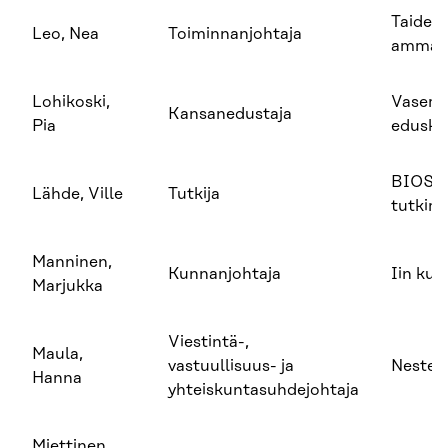
Taide- 
Leo, Nea
Toiminnanjohtaja
ammatt
Lohikoski,
Vasemm
Kansanedustaja
Pia
edusku
BIOS-
Lähde, Ville
Tutkija
tutkim
Manninen,
Kunnanjohtaja
Iin kun
Marjukka
Viestintä-,
Maula,
vastuullisuus- ja
Neste 
Hanna
yhteiskuntasuhdejohtaja
Miettinen,