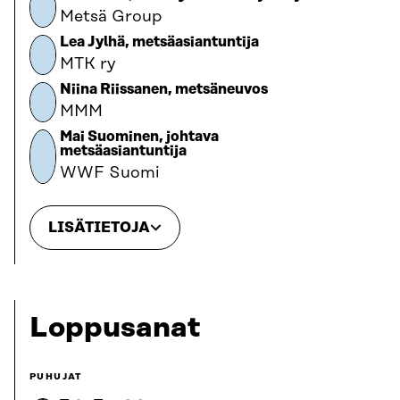
Metsä Group
Lea Jylhä, metsäasiantuntija
MTK ry
Niina Riissanen, metsäneuvos
MMM
Mai Suominen, johtava
metsäasiantuntija
WWF Suomi
LISÄTIETOJA
Loppusanat
PUHUJAT