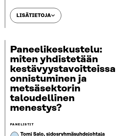
LISÄTIETOJA
Paneelikeskustelu:
miten yhdistetään
kestävyystavoitteissa
onnistuminen ja
metsäsektorin
taloudellinen
menestys?
PANELISTIT
Tomi Salo, sidosryhmäsuhdejohtaja