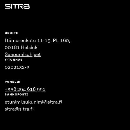
Sitra
OSOITE
Itämerenkatu 11-13, PL 160,
00181 Helsinki
Saapumisohjeet
Y-TUNNUS
0202132-3
PUHELIN
+358 294 618 991
SÄHKÖPOSTI
etunimi.sukunimi@sitra.fi
sitra@sitra.fi