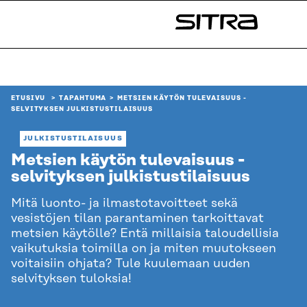
Siirry
suoraan
Sitra
sisältöön
↓
ETUSIVU
TAPAHTUMA
METSIEN KÄYTÖN TULEVAISUUS -
SELVITYKSEN JULKISTUSTILAISUUS
JULKISTUSTILAISUUS
Metsien käytön tulevaisuus -
selvityksen julkistustilaisuus
Mitä luonto- ja ilmastotavoitteet sekä
vesistöjen tilan parantaminen tarkoittavat
metsien käytölle? Entä millaisia taloudellisia
vaikutuksia toimilla on ja miten muutokseen
voitaisiin ohjata? Tule kuulemaan uuden
selvityksen tuloksia!